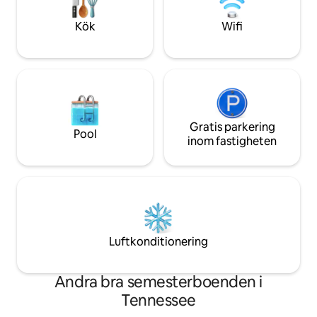
vistelse och utsikten över vår mark. Kom
tillbaka och träffa oss snart. Kärlek,
Kök
Wifi
Jeremy & Missy
Gratis parkering
Pool
inom fastigheten
Luftkonditionering
Andra bra semesterboenden i
Tennessee