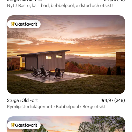
Nytt! Bastu, kallt bad, bubbelpool, eldstad och utsikt!
Gästfavorit
Populär gästfavorit
Stuga i Old Fort
4,97 av 5 i ge
4,97 (248)
Rymlig studiolägenhet • Bubbelpool • Bergsutsikt
Gästfavorit
Populär gästfavorit