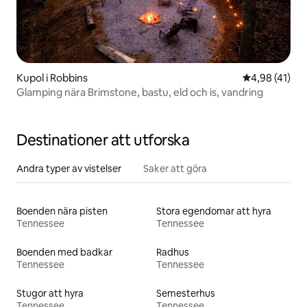
Kupol i Robbins
4,98 av 5 i g
4,98 (41)
Glamping nära Brimstone, bastu, eld och is, vandring
Destinationer att utforska
Andra typer av vistelser
Saker att göra
Boenden nära pisten
Stora egendomar att hyra
Tennessee
Tennessee
Boenden med badkar
Radhus
Tennessee
Tennessee
Stugor att hyra
Semesterhus
Tennessee
Tennessee