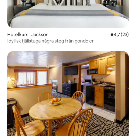
Hotellrum i Jackson
4,7 av 5 i g
4,7 (23)
Idyllisk fjällstuga några steg från gondoler