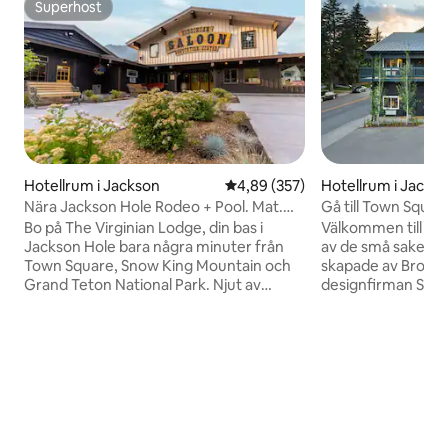
Superhost
Superhost
Hotellrum i Jackson
4,89 av 5 i genomsnittligt bety
4,89 (357)
Hotellrum i Jacks
Nära Jackson Hole Rodeo + Pool. Mat.
Gå till Town Square
Eldstäder.
restaurang
Bo på The Virginian Lodge, din bas i
Välkommen till Anvil Hotel 
Jackson Hole bara några minuter från
av de små sakerna
Town Square, Snow King Mountain och
skapade av Brook
Grand Teton National Park. Njut av
designfirman Stud
rustikt chica rum med moderna
det eleganta och 
bekvämligheter, en uppvärmd
Shaker-husen, vä
utomhuspool, två bubbelpooler,
onödig pompa. Änd
eldstäder och livemusik i den livliga
balans mellan rika 
salongen. Njut av mat på restaurangen,
detaljer: tvåfärg
smutta på hantverksdrycker i tavernan
pärlbräda, lekfullt
eller koppla av i den mysiga loungen
mässingsarmature
efter en dags äventyr. Perfekt för
flygplats ligger bar