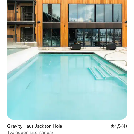
Gravity Haus Jackson Hole
4,5 av 5 i
4,5 (4)
Två queen size-sängar