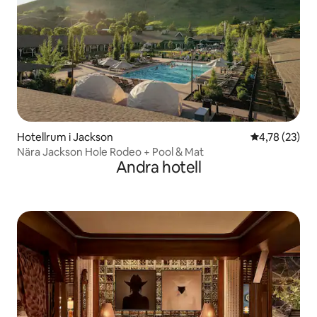
Hotellrum i Jackson
4,78 av 5 i g
4,78 (23)
Nära Jackson Hole Rodeo + Pool & Mat
Andra hotell