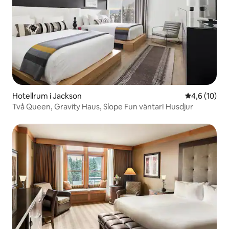
Hotellrum i Jackson
4,6 av 5 i g
4,6 (10)
Två Queen, Gravity Haus, Slope Fun väntar! Husdjur