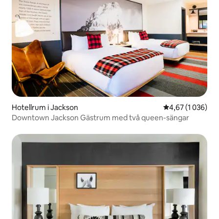
Hotellrum i Jackson
4,67 av 5 i geno
4,67 (1 036)
Downtown Jackson Gästrum med två queen-sängar