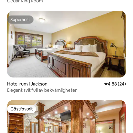
Cedar King Room
Superhost
Superhost
Hotellrum i Jackson
4,88 av 5 i g
4,88 (24)
Elegant svit full av bekvämligheter
Gästfavorit
Gästfavorit