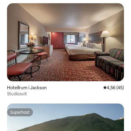
Hotellrum i Jackson
4,56 av 5 i g
4,56 (45)
Studiosvit
Superhost
Superhost