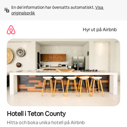
Hoppa
En del information har översatts automatiskt. 
Visa 
till
originalspråk
innehåll
Hyr ut på Airbnb
Hotell i Teton County
Hitta och boka unika hotell på Airbnb