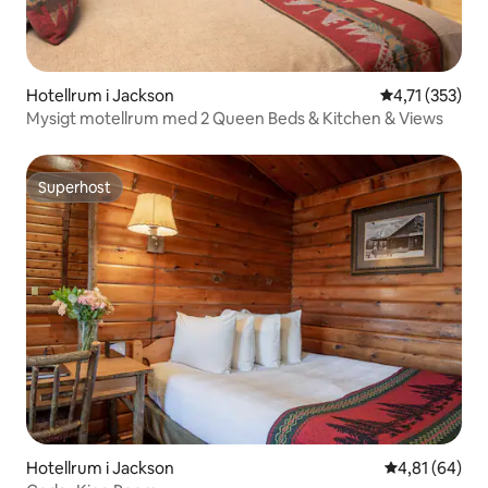
Hotellrum i Jackson
4,71 av 5 i ge
4,71 (353)
Mysigt motellrum med 2 Queen Beds & Kitchen & Views
Superhost
Superhost
Hotellrum i Jackson
4,81 av 5 i g
4,81 (64)