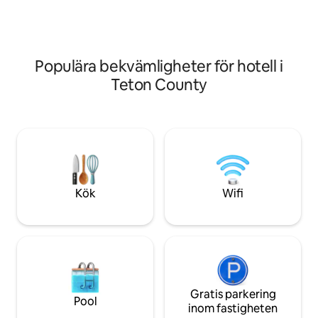
upptäcktsresande, familjer och alla som
gör ankomsten en
längtar efter en autentisk Wyoming-
upplevelse.
Populära bekvämligheter för hotell i
Teton County
Kök
Wifi
Gratis parkering
Pool
inom fastigheten