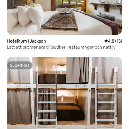
Hotellrum i Jackson
4,8 av 5 i g
4,8 (15)
Lätt att promenera till butiker, restauranger och nattliv
Superhost
Superhost