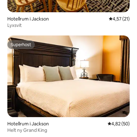
Hotellrum i Jackson
4,57 av 5 i g
4,57 (21)
Lyxsvit
Superhost
Superhost
Hotellrum i Jackson
4,82 av 5 i g
4,82 (50)
Helt ny Grand King