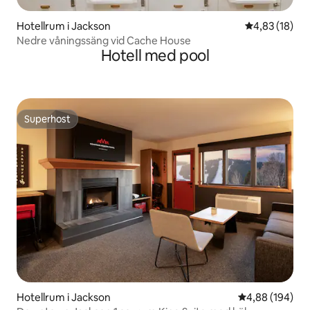
Hotellrum i Jackson
4,83 av 5 i g
4,83 (18)
Nedre våningssäng vid Cache House
Hotell med pool
Superhost
Superhost
Hotellrum i Jackson
4,88 av 5 i ge
4,88 (194)