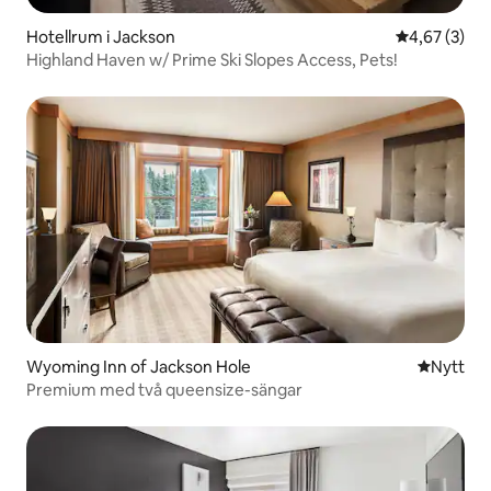
Hotellrum i Jackson
4,67 av 5 i 
4,67 (3)
Highland Haven w/ Prime Ski Slopes Access, Pets!
Wyoming Inn of Jackson Hole
Nytt ställ
Nytt
Premium med två queensize-sängar