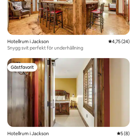
Hotellrum i Jackson
4,75 av 5 i g
4,75 (24)
Snygg svit perfekt för underhållning
Gästfavorit
Gästfavorit
Hotellrum i Jackson
5 av 5 i 
5 (8)