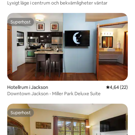
Lyxigt läge i centrum och bekvämligheter väntar
Superhost
Superhost
Hotellrum i Jackson
4,64 av 5 i g
4,64 (22)
Downtown Jackson - Miller Park Deluxe Suite
Superhost
Superhost