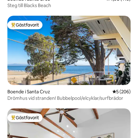
Steg till Blacks Beach
Gästfavorit
Populär gästfavorit
Boende i Santa Cruz
5 av 5 i ge
5 (206)
Drömhus vid stranden! Bubbelpool/elcyklar/surfbrädor
Gästfavorit
Populär gästfavorit