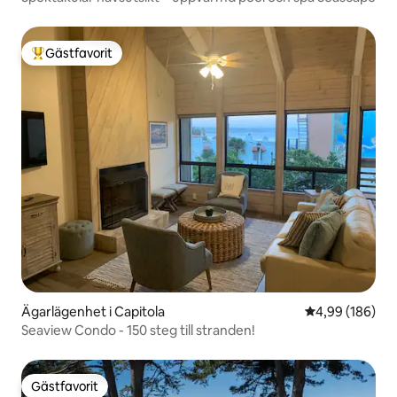
Gästfavorit
Populär gästfavorit
Ägarlägenhet i Capitola
4,99 av 5 i ge
4,99 (186)
Seaview Condo - 150 steg till stranden!
Gästfavorit
Gästfavorit