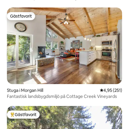
Gästfavorit
Gästfavorit
Stuga i Morgan Hill
4,95 av 5 i ge
4,95 (251)
Fantastisk landsbygdsmiljö på Cottage Creek Vineyards
Gästfavorit
Populär gästfavorit