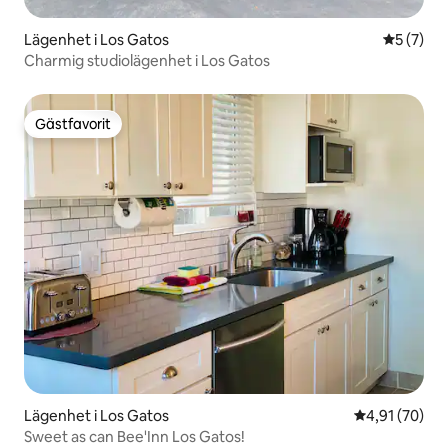
Lägenhet i Los Gatos
5 av 5 i 
5 (7)
Charmig studiolägenhet i Los Gatos
Gästfavorit
Gästfavorit
Lägenhet i Los Gatos
4,91 av 5 i g
4,91 (70)
Sweet as can Bee'Inn Los Gatos!