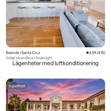
Boende i Santa Cruz
4,95 av 5 i ge
4,95 (415)
Soligt strandhus i Seabright
Lägenheter med luftkonditionering
Superhost
Superhost