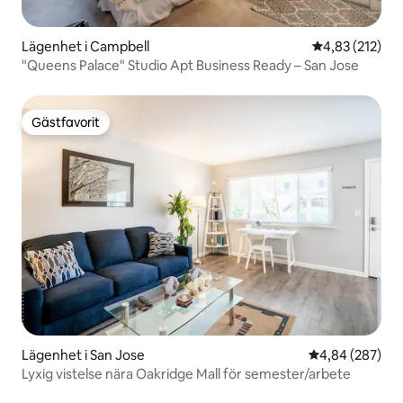
Lägenhet i Campbell
4,83 av 5 i ge
4,83 (212)
"Queens Palace" Studio Apt Business Ready – San Jose
Gästfavorit
Gästfavorit
Lägenhet i San Jose
4,84 av 5 i ge
4,84 (287)
Lyxig vistelse nära Oakridge Mall för semester/arbete