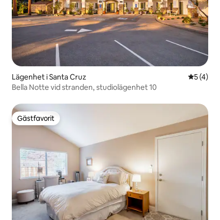
Lägenhet i Santa Cruz
5 av 5 i 
5 (4)
Bella Notte vid stranden, studiolägenhet 10
Gästfavorit
Gästfavorit