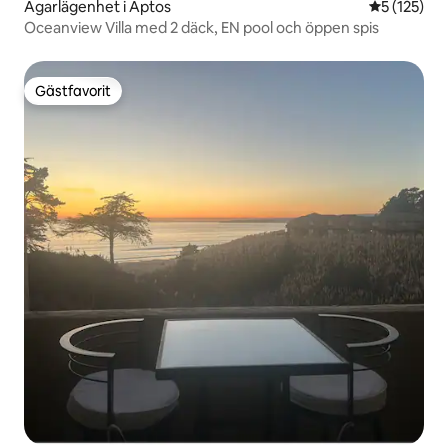
Ägarlägenhet i Aptos
5 av 5 i ge
5 (125)
Oceanview Villa med 2 däck, EN pool och öppen spis
Gästfavorit
Gästfavorit