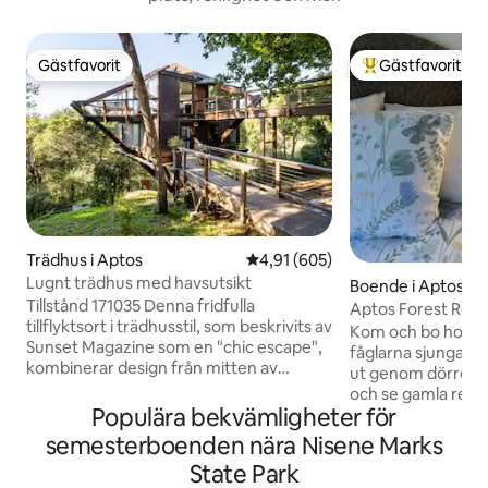
Gästfavorit
Gästfavorit
Gästfavorit
Populär gästfavor
Trädhus i Aptos
4,91 av 5 i genomsnittligt bety
4,91 (605)
Lugnt trädhus med havsutsikt
Boende i Aptos
Tillstånd 171035 Denna fridfulla
Aptos Forest Retr
tillflyktsort i trädhusstil, som beskrivits av
Frukost #231294
Kom och bo hos os
Sunset Magazine som en "chic escape",
fåglarna sjunga f
kombinerar design från mitten av
ut genom dörren o
århundradet med naturmaterial som trä
och se gamla redw
och sten för en lugnande,
Populära bekvämligheter för
bekymmer glida ivä
fristadsliknande känsla. Ljuset strömmar
elden.(brandbegrän
semesterboenden nära Nisene Marks
in genom fönster från golv till tak under
dopp i bubbelpoole
State Park
höga träbjälkar, och japanskinspirerade
spa-badrockarna. 