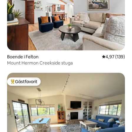
Boende i Felton
4,97 av 5 i ge
4,97 (139)
Mount Hermon Creekside stuga
Gästfavorit
Populär gästfavorit