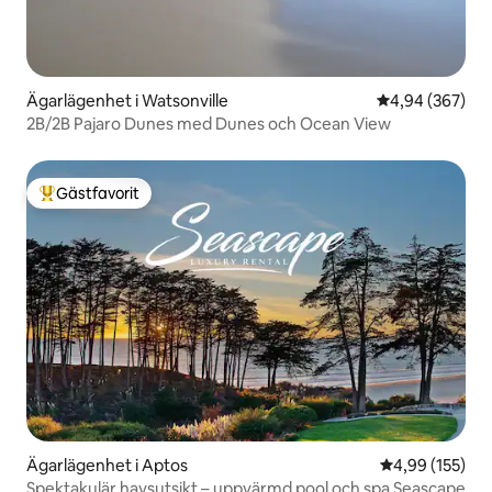
Ägarlägenhet i Watsonville
4,94 av 5 i ge
4,94 (367)
2B/2B Pajaro Dunes med Dunes och Ocean View
Gästfavorit
Populär gästfavorit
Ägarlägenhet i Aptos
4,99 av 5 i ge
4,99 (155)
Spektakulär havsutsikt – uppvärmd pool och spa Seascape