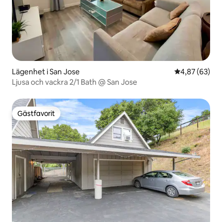
Lägenhet i San Jose
4,87 av 5 i g
4,87 (63)
Ljusa och vackra 2/1 Bath @ San Jose
Gästfavorit
Gästfavorit