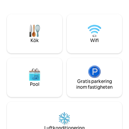
dörrar bidrar till den arkitektoniska
äventyrlig? Vandra
charmen. Boendet ligger högt uppe i
Nisene Marks State Park. Ob
träden med havsutsikt och har tre
vi har två katter.
upphöjda altaner, varav en med
kopplade. AVGIFT
hängmatta. Perfekt för avkoppling och
INCHECKNING PÅ 
för att njuta av de omgivande
Automatisk avgift
trädkronorna.
16:00.
Kök
Wifi
Gratis parkering
Pool
inom fastigheten
Luftkonditionering