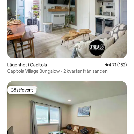
Lägenhet i Capitola
4,71 av 5 i g
4,71 (152)
Capitola Village Bungalow - 2 kvarter från sanden
Gästfavorit
Gästfavorit