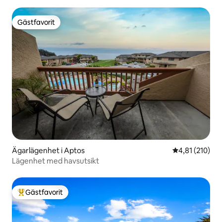
Gästfavorit
Gästfavorit
Ägarlägenhet i Aptos
4,81 av 5 i ge
4,81 (210)
Lägenhet med havsutsikt
Gästfavorit
Populär gästfavorit