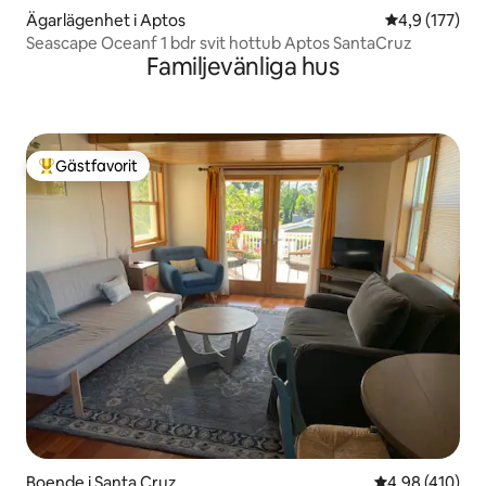
Ägarlägenhet i Aptos
4,9 av 5 i ge
4,9 (177)
Seascape Oceanf 1 bdr svit hottub Aptos SantaCruz
Familjevänliga hus
Gästfavorit
Populär gästfavorit
Boende i Santa Cruz
4,98 av 5 i ge
4,98 (410)