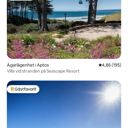
Ägarlägenhet i Aptos
4,86 av 5 i ge
4,86 (195)
Villa vid stranden på Seascape Resort
Gästfavorit
Populär gästfavorit