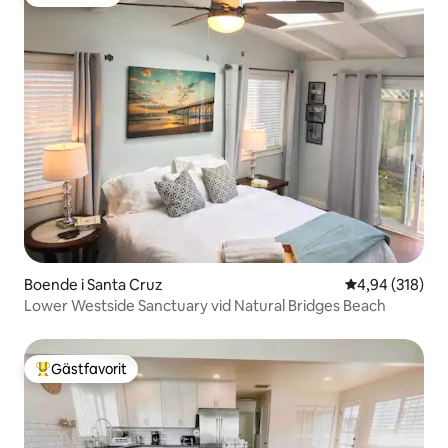
Gästfavorit
Boende i Santa Cruz
4,94 av 5 i ge
4,94 (318)
Lower Westside Sanctuary vid Natural Bridges Beach
Gästfavorit
Populär gästfavorit