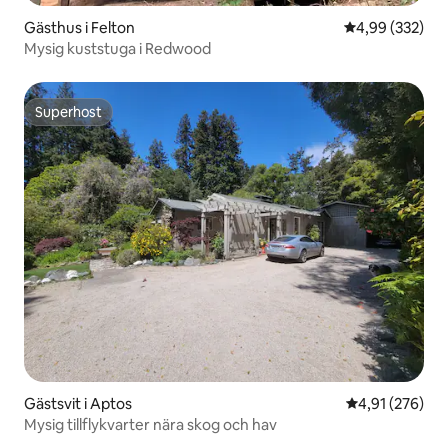
Gästhus i Felton
4,99 av 5 i ge
4,99 (332)
Mysig kuststuga i Redwood
Superhost
Superhost
Gästsvit i Aptos
4,91 av 5 i ge
4,91 (276)
Mysig tillflykvarter nära skog och hav