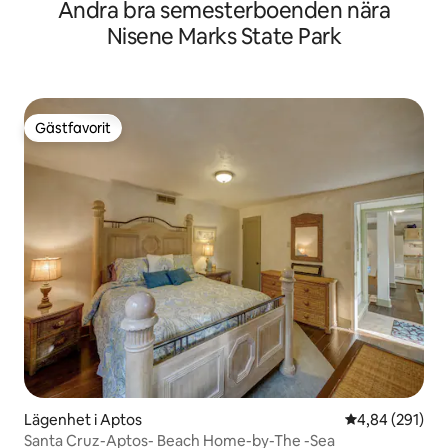
Andra bra semesterboenden nära
Nisene Marks State Park
Gästfavorit
Gästfavorit
Lägenhet i Aptos
4,84 av 5 i ge
4,84 (291)
Santa Cruz-Aptos- Beach Home-by-The -Sea