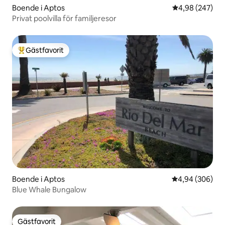
Boende i Aptos
4,98 av 5 i ge
4,98 (247)
Privat poolvilla för familjeresor
Gästfavorit
Populär gästfavorit
Boende i Aptos
4,94 av 5 i ge
4,94 (306)
Blue Whale Bungalow
Gästfavorit