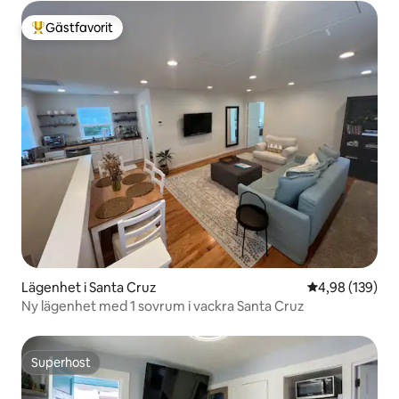
Gästfavorit
Populär gästfavorit
Lägenhet i Santa Cruz
4,98 av 5 i ge
4,98 (139)
Ny lägenhet med 1 sovrum i vackra Santa Cruz
Superhost
Superhost