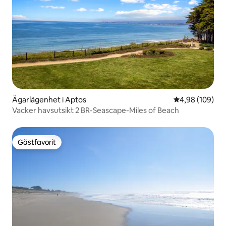
Ägarlägenhet i Aptos
4,98 av 5 i ge
4,98 (109)
Vacker havsutsikt 2 BR-Seascape-Miles of Beach
Gästfavorit
Gästfavorit