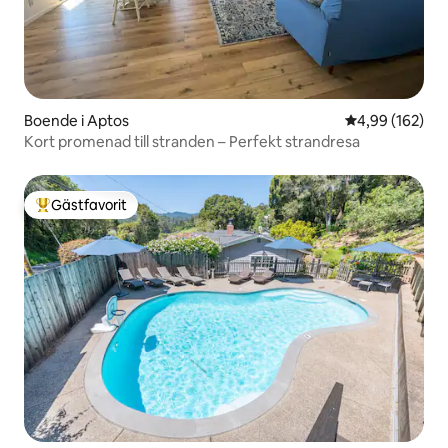
Boende i Aptos
4,99 av 5 i ge
4,99 (162)
Kort promenad till stranden – Perfekt strandresa
Gästfavorit
Populär gästfavorit