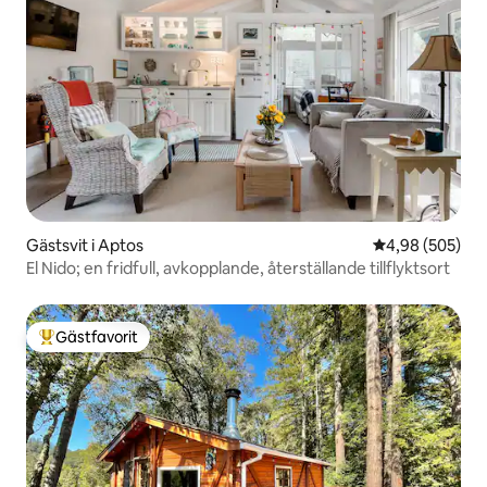
Gästsvit i Aptos
4,98 av 5 i ge
4,98 (505)
El Nido; en fridfull, avkopplande, återställande tillflyktsort
Gästfavorit
Populär gästfavorit