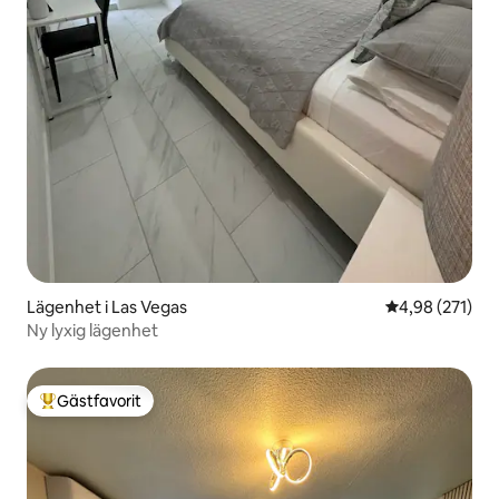
Lägenhet i Las Vegas
4,98 av 5 i ge
4,98 (271)
Ny lyxig lägenhet
Gästfavorit
Populär gästfavorit