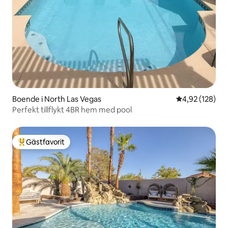
Boende i North Las Vegas
4,92 av 5 i ge
4,92 (128)
Perfekt tillflykt 4BR hem med pool
Gästfavorit
Populär gästfavorit