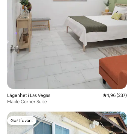
Lägenhet i Las Vegas
4,96 av 5 i ge
4,96 (237)
Maple Corner Suite
Gästfavorit
Gästfavorit