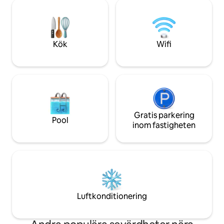
bilresa till Fremont Street/Arts
gigantiska trädgår
District/Main Street, 15 minuter från
Container Park o
flygplatsen. - Möbler i Mission/Arts and
Gratis parkering (
Craft-stil som är autentiska för
elbilsladdare på pla
perioden. - Fantastisk originalkonst från
familjevänligt. Bok
Kök
Wifi
lokala konstnärer. - Extremt säkert
grannskap.
Gratis parkering
Pool
inom fastigheten
Luftkonditionering