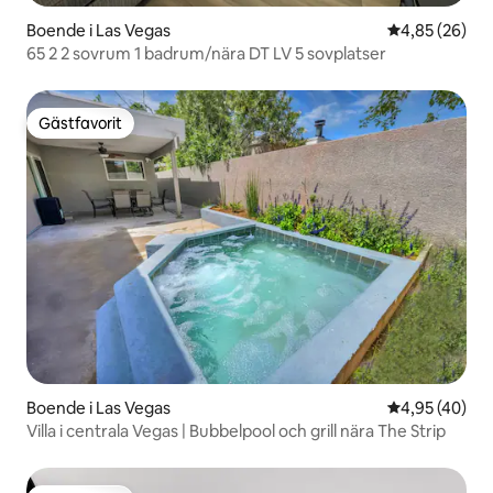
Boende i Las Vegas
4,85 av 5 i g
4,85 (26)
65 2 2 sovrum 1 badrum/nära DT LV 5 sovplatser
Gästfavorit
Gästfavorit
Boende i Las Vegas
4,95 av 5 i g
4,95 (40)
Villa i centrala Vegas | Bubbelpool och grill nära The Strip