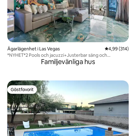
Ägarlägenhet i Las Vegas
4,99 av 5 i ge
4,99 (314)
*NYHET*2 Pools och jacuzzi+Justerbar säng och
Familjevänliga hus
massagestol
Gästfavorit
Gästfavorit