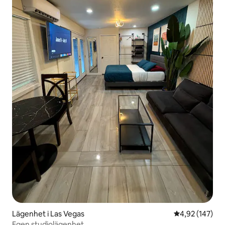
Lägenhet i Las Vegas
4,92 av 5 i ge
4,92 (147)
Egen studiolägenhet