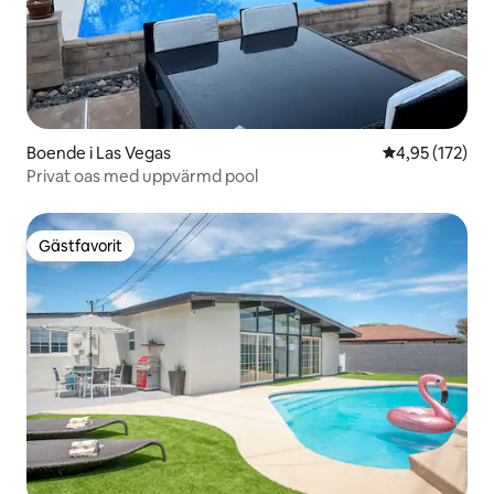
Boende i Las Vegas
4,95 av 5 i ge
4,95 (172)
Privat oas med uppvärmd pool
Gästfavorit
Gästfavorit