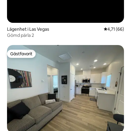
Lägenhet i Las Vegas
4,71 av 5 i g
4,71 (66)
Gömd pärla 2
Gästfavorit
Gästfavorit