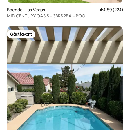
Boende i Las Vegas
4,89 av 5 i ge
4,89 (224)
MID CENTURY OASIS – 3BR&2BA – POOL
Gästfavorit
Gästfavorit