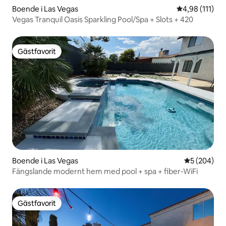
Boende i Las Vegas
4,98 av 5 i g
4,98 (111)
Vegas Tranquil Oasis Sparkling Pool/Spa + Slots + 420
Gästfavorit
Gästfavorit
Boende i Las Vegas
5 av 5 i ge
5 (204)
Fängslande modernt hem med pool + spa + fiber-WiFi
Gästfavorit
Gästfavorit