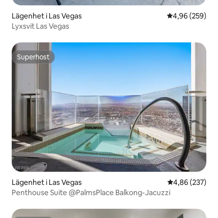
Lägenhet i Las Vegas
4,96 av 5 i ge
4,96 (259)
Lyxsvit Las Vegas
Superhost
Superhost
Lägenhet i Las Vegas
4,86 av 5 i ge
4,86 (237)
Penthouse Suite @PalmsPlace Balkong-Jacuzzi