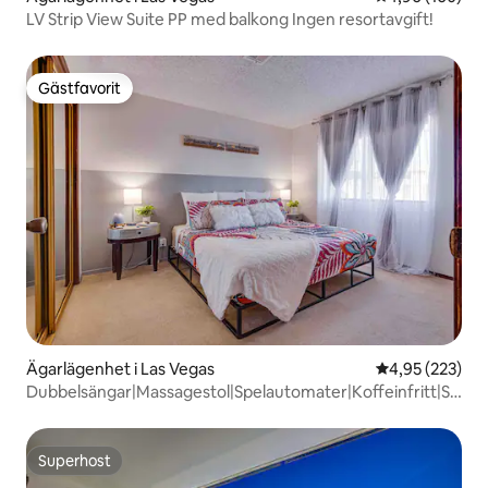
LV Strip View Suite PP med balkong Ingen resortavgift!
Gästfavorit
Gästfavorit
Ägarlägenhet i Las Vegas
4,95 av 5 i ge
4,95 (223)
Dubbelsängar|Massagestol|Spelautomater|Koffeinfritt|Sovpl
för 6
Superhost
Superhost