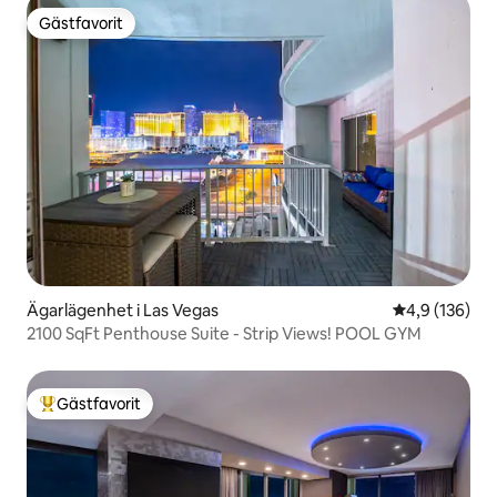
Gästfavorit
Gästfavorit
Ägarlägenhet i Las Vegas
4,9 av 5 i ge
4,9 (136)
2100 SqFt Penthouse Suite - Strip Views! POOL GYM
Gästfavorit
Populär gästfavorit