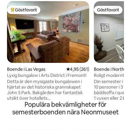
Gästfavorit
Gästfavorit
Populär gästfavorit
Gästfavorit
Boende i Las Vegas
4,95 av 5 i genomsnittligt bet
4,95 (261)
Boende i North La
Lyxig bungalow i Arts District i Fremont!
Roligt modernt hem
5 min Fremont
Detta är den mysigaste bungalowen i
Din semester i Vega
hjärtat av det historiska grannskapet
10 personer i 3 so
John S Park. Bakgården har fantastisk
bäddsoffa i queen-
utsikt över hotellets
1 vuxen eller 2 barn
Populära bekvämligheter för
sommarfyrverkerier (juni/juli)! - Mycket
Fremont St. och
djurvänligt! - 77 poäng för promenader,
The Strip en kort b
semesterboenden nära Neonmuseet
64 poäng för kollektivtrafik, 55 poäng för
med snabbt WiFi oc
cyklar. - 5 minuters bilresa eller kort
rum för Netflix oc
promenad till Las Vegas Strip, 4 minuters
arkadspel, Nintend