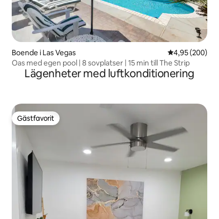
Boende i Las Vegas
4,95 av 5 i ge
4,95 (200)
Oas med egen pool | 8 sovplatser | 15 min till The Strip
Lägenheter med luftkonditionering
Gästfavorit
Gästfavorit