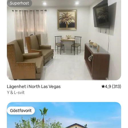
Superhost
Superhost
Lägenhet i North Las Vegas
4,9 av 5 i ge
4,9 (313)
Y & L-svit
Gästfavorit
Gästfavorit