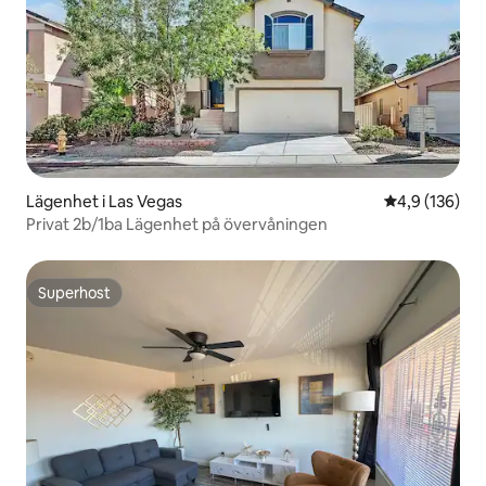
Lägenhet i Las Vegas
4,9 av 5 i ge
4,9 (136)
Privat 2b/1ba Lägenhet på övervåningen
Superhost
Superhost