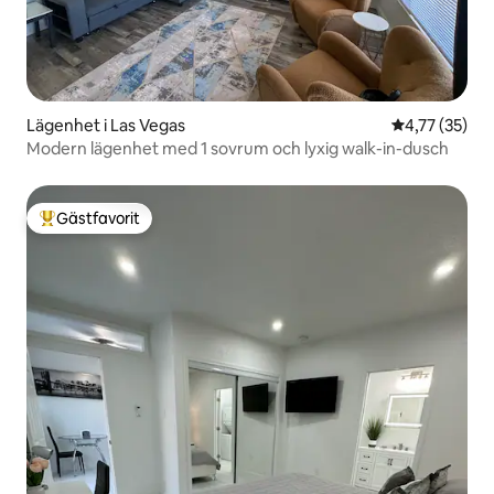
Lägenhet i Las Vegas
4,77 av 5 i g
4,77 (35)
Modern lägenhet med 1 sovrum och lyxig walk-in-dusch
Gästfavorit
Populär gästfavorit