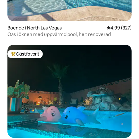
Boende i North Las Vegas
4,99 av 5 i ge
4,99 (327)
Oas i öknen med uppvärmd pool, helt renoverad
Gästfavorit
Populär gästfavorit