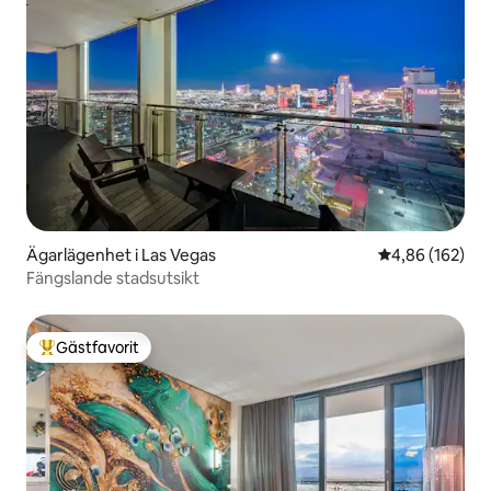
Ägarlägenhet i Las Vegas
4,86 av 5 i ge
4,86 (162)
Fängslande stadsutsikt
Gästfavorit
Populär gästfavorit