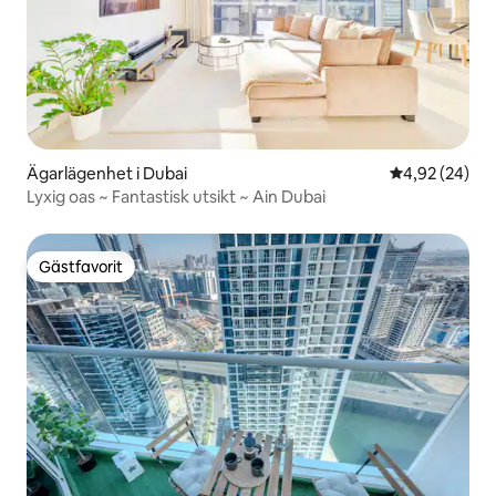
Ägarlägenhet i Dubai
4,92 av 5 i g
4,92 (24)
Lyxig oas ~ Fantastisk utsikt ~ Ain Dubai
Gästfavorit
Gästfavorit