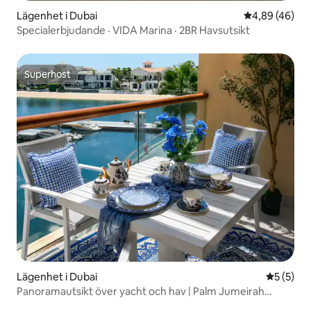
Lägenhet i Dubai
4,89 av 5 i g
4,89 (46)
Specialerbjudande · VIDA Marina · 2BR Havsutsikt
Superhost
Superhost
Lägenhet i Dubai
5 av 5 i 
5 (5)
Panoramautsikt över yacht och hav | Palm Jumeirah
Studio