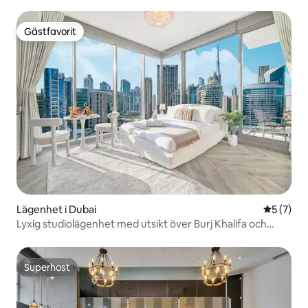
Gästfavorit
Gästfavorit
Lägenhet i Dubai
5 av 5 i 
5 (7)
Lyxig studiolägenhet med utsikt över Burj Khalifa och
kanalen
Superhost
Superhost