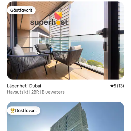
Gästfavorit
Gästfavorit
Lägenhet i Dubai
5 av 5 i g
5 (13)
Havsutsikt | 2BR | Bluewaters
Gästfavorit
Populär gästfavorit