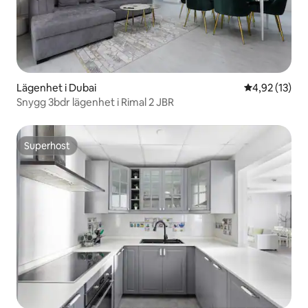
Lägenhet i Dubai
4,92 av 5 i g
4,92 (13)
Snygg 3bdr lägenhet i Rimal 2 JBR
Superhost
Superhost