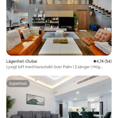
Lägenhet i Dubai
4,74 av 5 i g
4,74 (54)
Lyxigt loft med havsutsikt över Palm | 2 sängar | Hög
våning
Superhost
Superhost