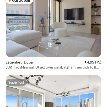
Gästfavorit
Populär gästfavorit
Lägenhet i Dubai
4,99 av 5 i g
4,99 (75)
JBR HausMinimal: Utsikt över småbåtshamnen och fullt
utrustat 1BR
Superhost
Superhost