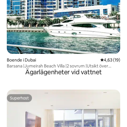
Boende i Dubai
4,63 av 5 i g
4,63 (19)
Barsana |Jumeirah Beach Villa |2 sovrum |Utsikt över
Ägarlägenheter vid vattnet
marinan
Superhost
Superhost