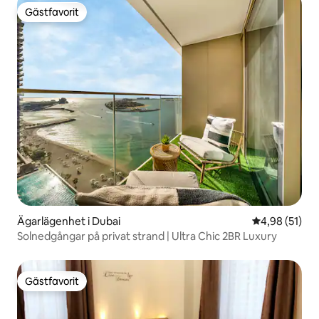
Gästfavorit
Gästfavorit
Ägarlägenhet i Dubai
4,98 av 5 i g
4,98 (51)
Solnedgångar på privat strand | Ultra Chic 2BR Luxury
Gästfavorit
Gästfavorit