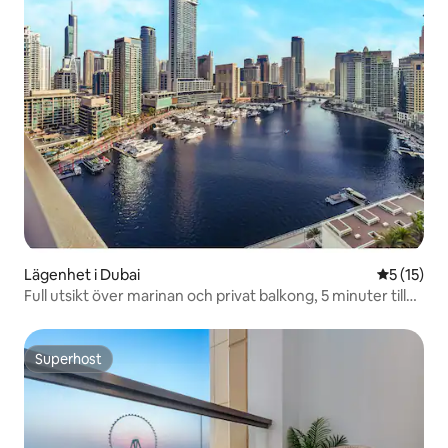
Lägenhet i Dubai
5 av 5 i g
5 (15)
Full utsikt över marinan och privat balkong, 5 minuter till
stranden
Superhost
Superhost