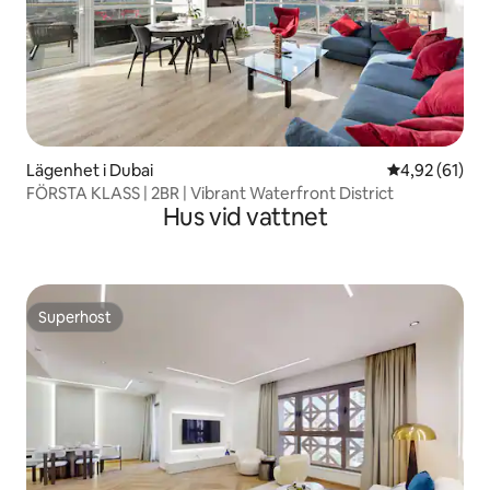
Lägenhet i Dubai
4,92 av 5 i g
4,92 (61)
FÖRSTA KLASS | 2BR | Vibrant Waterfront District
Hus vid vattnet
Superhost
Superhost