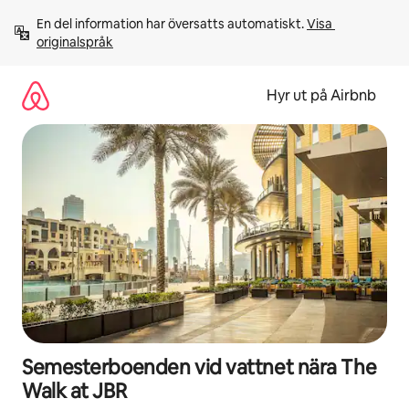
Hoppa
En del information har översatts automatiskt. 
Visa 
till
originalspråk
innehåll
Hyr ut på Airbnb
Semesterboenden vid vattnet nära The
Walk at JBR