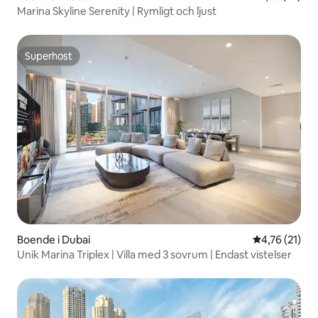
Marina Skyline Serenity | Rymligt och ljust
Superhost
Superhost
Boende i Dubai
4,76 av 5 i g
4,76 (21)
Unik Marina Triplex | Villa med 3 sovrum | Endast vistelser