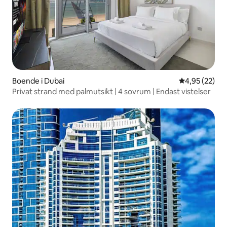
Boende i Dubai
4,95 av 5 i g
4,95 (22)
Privat strand med palmutsikt | 4 sovrum | Endast vistelser