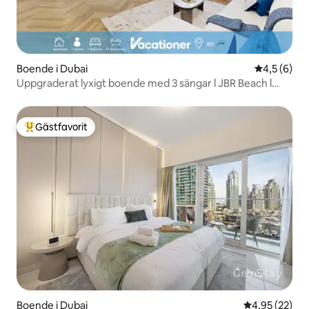
Boende i Dubai
4,5 av 5 i 
4,5 (6)
Uppgraderat lyxigt boende med 3 sängar l JBR Beach l
Utmärkt läge
Gästfavorit
Populär gästfavorit
Boende i Dubai
4,95 av 5 i g
4,95 (22)