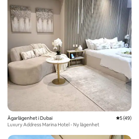
Ägarlägenhet i Dubai
5 av 5 i g
5 (49)
Luxury Address Marina Hotel - Ny lägenhet