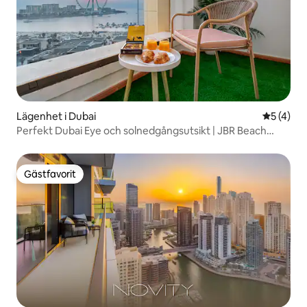
Lägenhet i Dubai
5 av 5 i 
5 (4)
Perfekt Dubai Eye och solnedgångsutsikt | JBR Beach
Access
Gästfavorit
Gästfavorit