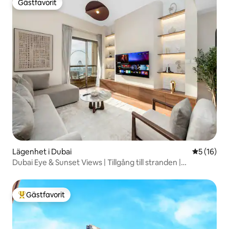
Gästfavorit
Gästfavorit
Lägenhet i Dubai
5 av 5 i g
5 (16)
Dubai Eye & Sunset Views | Tillgång till stranden |
Gym&Pool
Gästfavorit
Populär gästfavorit