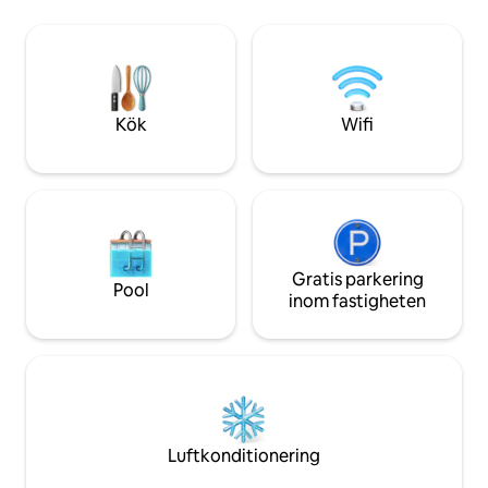
kommer du att njuta av enkel tillgång till
har en dubbelsäng
stranden, fantastisk utsikt och närhet till
tillflyktsort. Va
de bästa restaurangerna och
bäddsoffa, öppnar t
underhållningsalternativen. Upplev
där du kan njuta av hav
Dubais livliga livsstil med alla
restauranger och p
bekvämligheter du är van vid hemifrån!
närheten - den perf
Kök
Wifi
Gratis parkering
Pool
inom fastigheten
Luftkonditionering