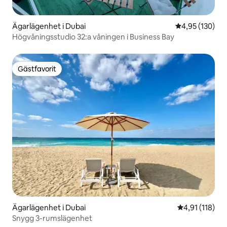
Ägarlägenhet i Dubai
4,95 av 5 i ge
4,95 (130)
Högvåningsstudio 32:a våningen i Business Bay
Gästfavorit
Gästfavorit
Ägarlägenhet i Dubai
4,91 av 5 i g
4,91 (118)
Snygg 3-rumslägenhet