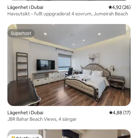
Lägenhet i Dubai
4,92 av 5 i g
4,92 (26)
Havsutsikt – fullt uppgraderat 4 sovrum, Jumeirah Beach
Superhost
Superhost
Lägenhet i Dubai
4,88 av 5 i g
4,88 (17)
JBR Bahar Beach Views, 4 sängar