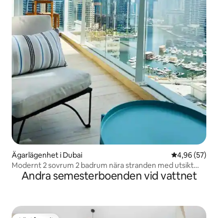
Ägarlägenhet i Dubai
4,96 av 5 i g
4,96 (57)
Modernt 2 sovrum 2 badrum nära stranden med utsikt
Andra semesterboenden vid vattnet
över småbåtshamnen