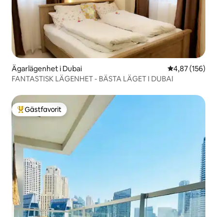
Ägarlägenhet i Dubai
4,87 av 5 i ge
4,87 (156)
FANTASTISK LÄGENHET - BÄSTA LÄGET I DUBAI
Gästfavorit
Populär gästfavorit