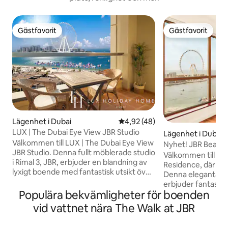
Gästfavorit
Gästfavorit
Gästfavorit
Gästfavorit
Lägenhet i Dubai
4,92 av 5 i genomsnittligt be
4,92 (48)
LUX | The Dubai Eye View JBR Studio
Lägenhet i Dubai
Välkommen till LUX | The Dubai Eye View
Nyhet! JBR Beach
JBR Studio. Denna fullt möblerade studio
panoramautsikt öv
Välkommen till Ju
i Rimal 3, JBR, erbjuder en blandning av
Residence, där lyx
lyxigt boende med fantastisk utsikt över
Denna eleganta l
vattnet och solnedgången från
erbjuder fantastis
balkongen. Den har en rymlig
Populära bekvämligheter för boenden
och en modern inr
dubbelsäng och en Smart-TV. Beläget i
ikoniska vattnet. 
vid vattnet nära The Walk at JBR
ett livligt grannskap, med den berömda
queen-sängar med
JBR Beach bara en kort promenad bort,
Dubai Eye, medan