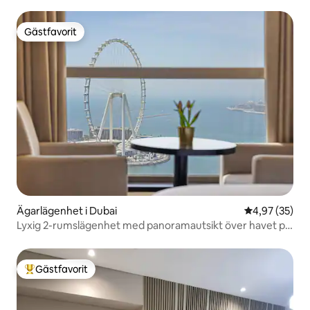
Gästfavorit
Gästfavorit
Ägarlägenhet i Dubai
4,97 av 5 i g
4,97 (35)
Lyxig 2-rumslägenhet med panoramautsikt över havet på
JBR
Gästfavorit
Populär gästfavorit