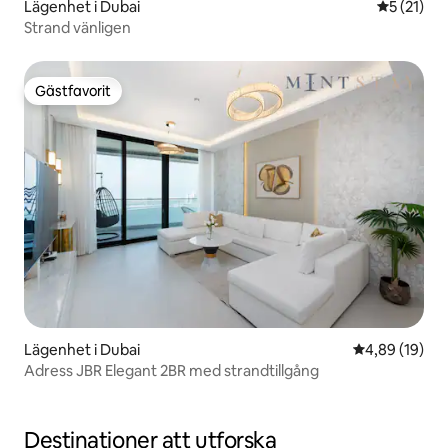
Lägenhet i Dubai
5 av 5 i g
5 (21)
Strand vänligen
Gästfavorit
Gästfavorit
Lägenhet i Dubai
4,89 av 5 i g
4,89 (19)
Adress JBR Elegant 2BR med strandtillgång
Destinationer att utforska