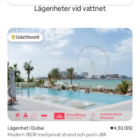
Lägenheter vid vattnet
Gästfavorit
Populär gästfavorit
Lägenhet i Dubai
4,92 av 5 i g
4,92 (65)
Modern 1BDR med privat strand och pool i JBR