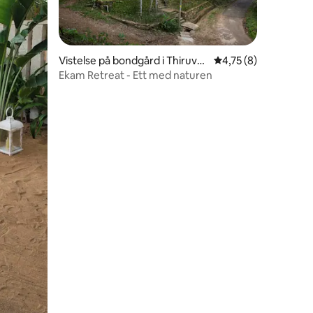
Vistelse på bondgård i Thiruva
4,75 av 5 i genomsni
4,75 (8)
nanthapuram
Ekam Retreat - Ett med naturen
en