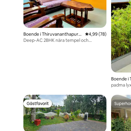
Boende i Thiruvananthapura
4,99 av 5 i genomsnit
4,99 (78)
m
Deep-AC 2BHK nära tempel och
flygplats| Bottenvåningen
Boende i 
m
padma lyxi
Gästfavorit
Superho
Gästfavorit
Superho