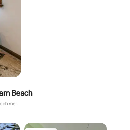
nam Beach
 och mer.
Villa i T