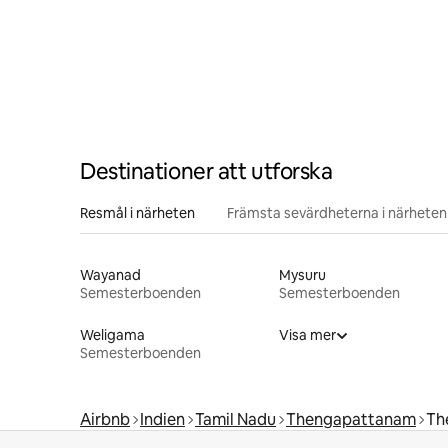
Destinationer att utforska
Resmål i närheten
Främsta sevärdheterna i närheten
Wayanad
Mysuru
Semesterboenden
Semesterboenden
Weligama
Visa mer
Semesterboenden
Airbnb
Indien
Tamil Nadu
Thengapattanam
Th