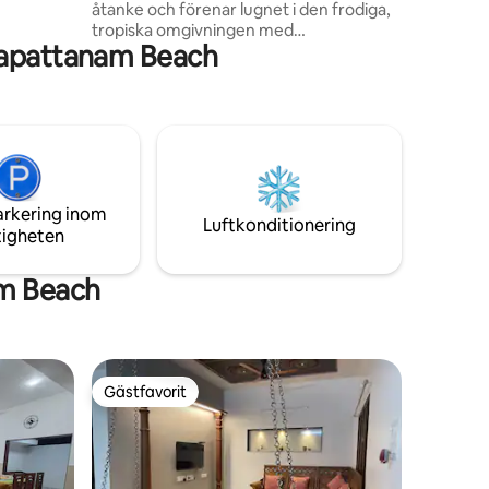
åtanke och förenar lugnet i den frodiga,
me för att
tropiska omgivningen med
telse.
gapattanam Beach
bekvämligheterna i en modern
tillflyktsort. Varje rum bjuder in dig att
koppla av och föryngras, och blandar
smakfull inredning med alla
bekvämligheter du behöver för en
bekymmersfri flykt. Här hittar du en
fridfull tillflyktsort där du kan koppla av,
utforska och skapa bestående minnen
arkering inom
bland några av de mest natursköna och
Luftkonditionering
tigheten
pittoreska landskapen som Kerala har att
erbjuda.
m Beach
Gästfavorit
Gästfavorit