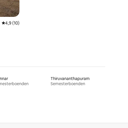
4,9 av 5 i genomsnittligt betyg, 10 omdömen
4,9 (10)
nnar
Thiruvananthapuram
mesterboenden
Semesterboenden