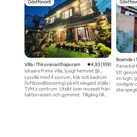
Gästfavorit
Gästfavo
Gästfavorit
Gästfavo
Boende i
Villa i Thiruvananthapuram
4,93 av 5 i genomsnitt
4,93 (109)
Panackal
Ishaara Prime Villa, lyxigt hemvist @
Ett genom
stadens centrum
Lyxvilla med 4 sovrum, kök och badrum
en lugn, g
(luftkonditionering) på ett elegant ställe i
oxidgolv 
TVM:s centrum. Utsikt över museet från
återspegl
takterrassen och gymmet. Tillgång till
avsiktligt
huvudväg och höghastighetsinternet.
gäster so
Ljudisolerad villa med 5 anslutna
ljus och h
toaletter. Vid bokning av 2 gäster får 1
sovrummet
rum, 4 gäster får 2 rum, 6 gäster får 3
utsikt öv
rum och endast 8 eller fler gäster får 4
och rymli
rum i hela villan. Täckt parkering för en bil
att göra 
och 2 cyklar. Modulkök med de senaste
ett hotell