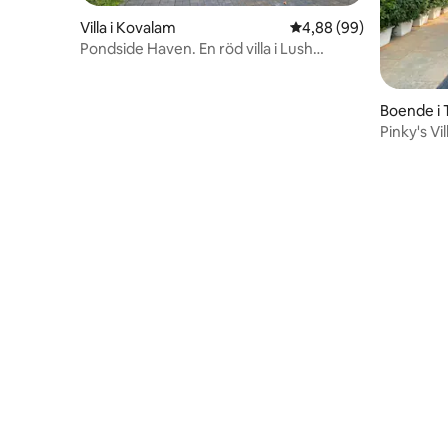
Villa i Kovalam
4,88 av 5 i genomsnit
4,88 (99)
Pondside Haven. En röd villa i Lush
Garden Oasis.
Boende i 
m
Pinky's Vil