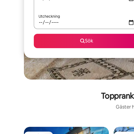
Utcheckning
Sök
Topprank
Gäster h