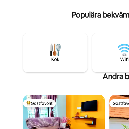
bekvämligheterna Varmvatten under
bebott he
tryck dygnet runt 55-tums TV med
som uppsk
Populära bekväm
Netflix Prime /HD-kabel-TV med
reservström.
Kök
Wifi
Andra 
Gästfavorit
Gästfavo
Populär gästfavorit
Gästfavo