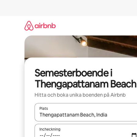
Hoppa
till
innehåll
Semesterboende i
Thengapattanam Beach
Hitta och boka unika boenden på Airbnb
Plats
När resultaten är tillgängliga kan du navigera me
Incheckning