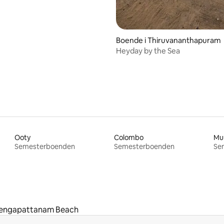
Boende i Thiruvananthapuram
Heyday by the Sea
Ooty
Colombo
Mu
Semesterboenden
Semesterboenden
Se
engapattanam Beach