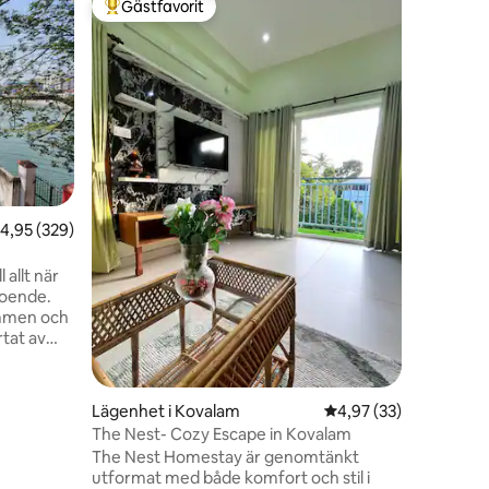
Gästfavorit
Gästfav
Populär gästfavorit
Gästfav
Padmanabh
nära flyg
Välkomme
fridfulla 
minuter f
Padmana
minuter f
möblerade
vistelser
bekvämlig
vardagsr
en
,95 av 5 i genomsnittligt betyg, 329 omdömen
4,95 (329)
höghastig
kök. Kop
omgiven a
 allt när
varva ner
boende.
Trivandr
ammen och
rtat av
till Sree
m till
till
Lägenhet i Kovalam
4,97 av 5 i genomsnit
4,97 (33)
The Nest- Cozy Escape in Kovalam
7 km till
The Nest Homestay är genomtänkt
el tillgång
utformat med både komfort och stil i
. Vi