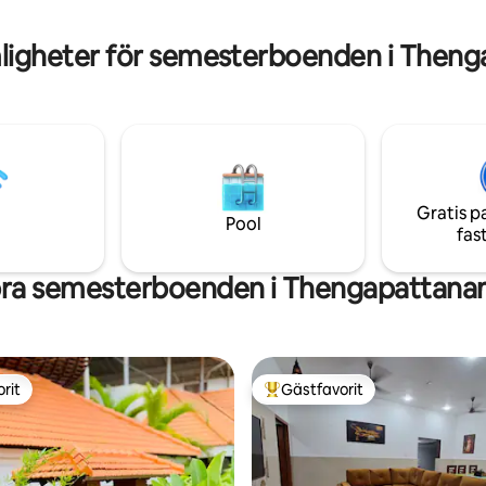
välkomnar våra gäster med vär
m för respektfulla resenärer
se till att de får en fantastisk vis
attar konst, lugn och omsorg.
ligheter för semesterboenden i Then
Gratis p
Pool
fas
bra semesterboenden i Thengapattana
rit
Gästfavorit
rit
Populär gästfavorit