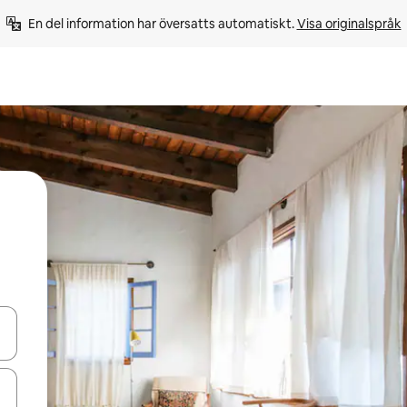
En del information har översatts automatiskt. 
Visa originalspråk
d upp- och nedåtpilarna eller utforska genom att trycka eller svepa.