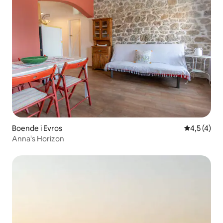
Boende i Evros
4,5 av 5 i
4,5 (4)
Anna's Horizon