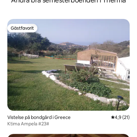
Andra bra semesterboenden i Thermá
Gästfavorit
Gästfavorit
Vistelse på bondgård i Greece
4,9 av 5 i g
4,9 (21)
Ktima Ampela #23#