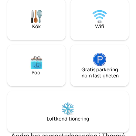
stjärnorna dubbelsäng, hängmattor, kök
naturliga underver
& toalett. Autonomt fotovoltaiskt
erbjuder vårt boe
system full belysning, laddningsenheter,
din semester.
kylskåp, inget Wifi, gaskök, autentisk,
fridfull romantisk anda, meditation!
Kök
Wifi
Gratis parkering
Pool
inom fastigheten
Luftkonditionering