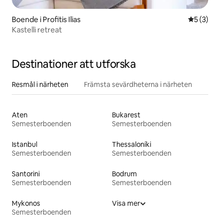
Boende i Profitis Ilias
5 av 5 i 
5 (3)
Kastelli retreat
Destinationer att utforska
Resmål i närheten
Främsta sevärdheterna i närheten
Aten
Bukarest
Semesterboenden
Semesterboenden
Istanbul
Thessaloníki
Semesterboenden
Semesterboenden
Santorini
Bodrum
Semesterboenden
Semesterboenden
Mykonos
Visa mer
Semesterboenden