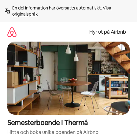
Hoppa
En del information har översatts automatiskt. 
Visa 
till
originalspråk
innehåll
Hyr ut på Airbnb
Semesterboende i Thermá
Hitta och boka unika boenden på Airbnb