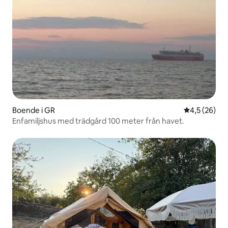
Boende i GR
4,5 av 5 i g
4,5 (26)
Enfamiljshus med trädgård 100 meter från havet.