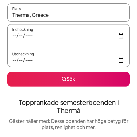
Plats
När resultaten är tillgängliga kan du navigera med upp- och ned
Incheckning
Utcheckning
Sök
Topprankade semesterboenden i
Thermá
Gäster håller med: Dessa boenden har höga betyg för
plats, renlighet och mer.