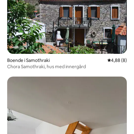
Boende i Samothraki
4,88 av 5 i 
4,88 (8)
Chora Samothraki, hus med innergård