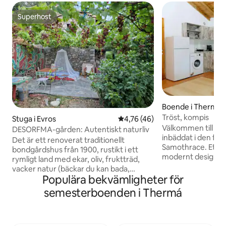
Superhost
Superhost
Boende i Therma
Tröst, kompis
Stuga i Evros
4,76 av 5 i genomsnittligt be
4,76 (46)
Välkommen till vå
DESORFMA-gården: Autentiskt naturliv
inbäddat i den fri
Det är ett renoverat traditionellt
Samothrace. Ett tr
bondgårdshus från 1900, rustikt i ett
modernt designat 
rymligt land med ekar, oliv, fruktträd,
perfekta blandnin
vacker natur (bäckar du kan bada,
natur, perfekt fö
Populära bekvämligheter för
bergsvandring, hav, allt gångavstånd,
avkoppling och en
bra mat (fisk, bakad get, vegan)! Huset
semesterboenden i Thermá
Therma är känt för
är i 2 våningar på 40 m2 vardera, öppet
varma källor och nä
utrymme, 2 eldstäder 2 dubbelsängar, 2
stränder och vand
bäddsoffor, 2 enkelsängar, sova under
om du är här för a