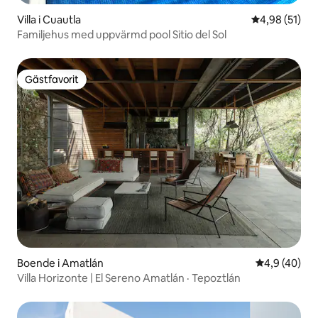
Villa i Cuautla
4,98 av 5 i g
4,98 (51)
Familjehus med uppvärmd pool Sitio del Sol
Gästfavorit
Gästfavorit
Boende i Amatlán
4,9 av 5 i g
4,9 (40)
Villa Horizonte | El Sereno Amatlán · Tepoztlán