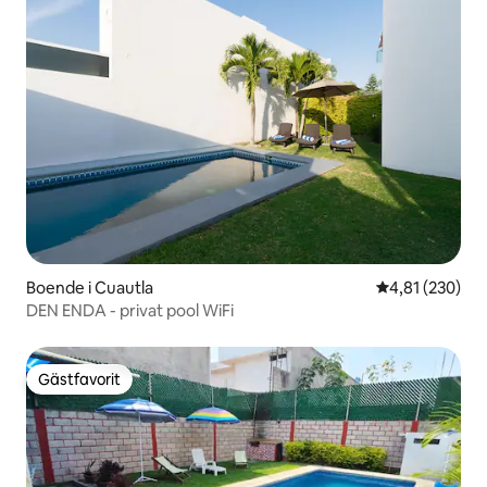
Boende i Cuautla
4,81 av 5 i ge
4,81 (230)
DEN ENDA - privat pool WiFi
Gästfavorit
Gästfavorit