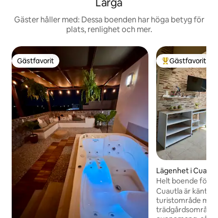
Larga
Gäster håller med: Dessa boenden har höga betyg för
plats, renlighet och mer.
Gästfavorit
Gästfavorit
Gästfavorit
Populär gästfavor
Lägenhet i Cuautl
Helt boende för vil
Cuautla är känt för
turistområde med
trädgårdsområde f