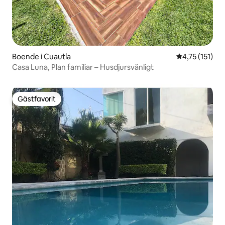
Boende i Cuautla
4,75 av 5 i g
4,75 (151)
Casa Luna, Plan familiar – Husdjursvänligt
Gästfavorit
Gästfavorit