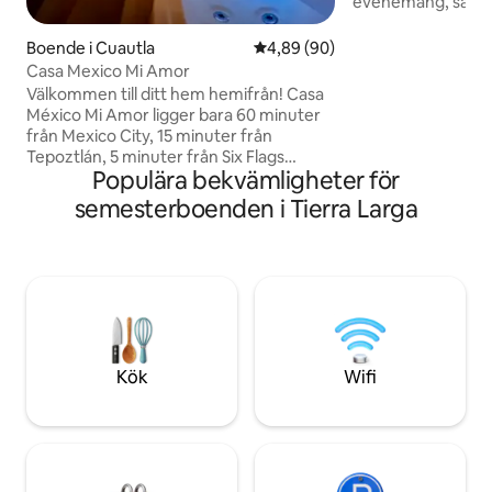
evenemang, så u
vara användbart oc
personer som vill v
Boende i Cuautla
4,89 av 5 i genomsnittligt bet
4,89 (90)
dess närhet till d
Casa Mexico Mi Amor
och industriområde
Välkommen till ditt hem hemifrån! Casa
personer som är på
México Mi Amor ligger bara 60 minuter
hemmakontor. Med 
från Mexico City, 15 minuter från
Mega Soriana och 
Tepoztlán, 5 minuter från Six Flags
min till ex haciend
Populära bekvämligheter för
Hurricane Harbor och några steg från
Atrios (Walmart, 
stadens största köpcentrum. Du får
semesterboenden i Tierra Larga
barer och Cuautla
snabb tillgång till dina
favoritdestinationer eller så kan du helt
enkelt koppla av utan att lämna huset. 🏡
Njut: Takterrass med privat jacuzzi 🛀
Privat pool med grillplats 🏊‍♂️ Fiberoptiskt
WiFi En mexikansk touch 🇲🇽 Och mer!
Din perfekta semester väntar på Casa
México Mi Amor!
Kök
Wifi