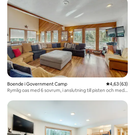
och snöbollskrig och den speciella
tillfredsställelsen av att vara utomhus i
frisk snö när du inte behöver vara
någonstans. Government Camp får
riktigt snöfall, och gården fångar det väl.
Platsen Summit Ski Area: gångavstånd
Timberline Lodge: kort bilresa uppför
berget Mt. Hood Meadows: kort bilresa
(andra sidan av berget) Timothy Lake
och Clear Lake: i närheten för bad,
kajakpaddling, fiske och picknick på
sommaren Mirror Lake-vandringsledens
startpunkt och omgivande Mt. Hood
National Forest-stigar: i närheten Town
Boende i Government Camp
4,63 av 5 i g
4,63 (63)
of Sandy: naturskön 30-minuters bilresa
Rymlig oas med 6 sovrum, i anslutning till pisten och med
för restauranger, matbutiker och
utsikt över bergen
shopping Portland: ungefär en timme
Några saker att veta Detta boende är
tillgängligt för gäster som är 21 år eller
äldre. Sovrummet är åtskilt från
vardagsrummet på övervåningen med
en egen dörr. Det finns ingen
luftkonditionering – standard för