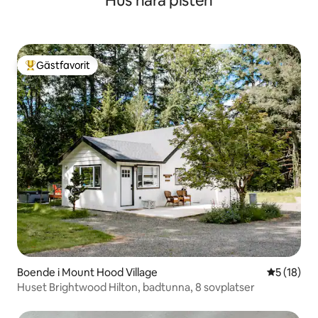
Hus nära pisten
spel och sena kvällar. Underhållningen
här är verkligen bra – TV, DVD-spelare,
Wii-system, stereo, ett bibliotek med
brädspel och filmer och en boksamling
för morgonarna när planen är att inte
Gästfavorit
Populär gästfavorit
göra någonting alls. WiFi finns tillgängligt
när du vill ha det, och är lätt att ignorera
när du inte vill ha det. En tvättmaskin och
torktumlare kompletterar den praktiska
sidan, vilket är viktigt på längre resor
eller när skidkläderna behöver fräschas
upp inför nästa morgon. Sovrummet
ligger vid vardagsrummet på
övervåningen bakom en egen dörr,
vilket ger det verklig avskildhet och
integritet från resten av gruppen. En
privat balkong utanför sovrummet är
rätt plats för morgonkaffet med
bergsluft och ingen särskild agenda.
Utomhus Den rymliga trädgården
Boende i Mount Hood Village
5 av 5 i g
5 (18)
förändras med årstiderna – sommaren
Huset Brightwood Hilton, badtunna, 8 sovplatser
innebär lekar på gräsmattan, picknickar
och en bakgård som är tillräckligt varm
att använda. Vinter betyder kälkåkning