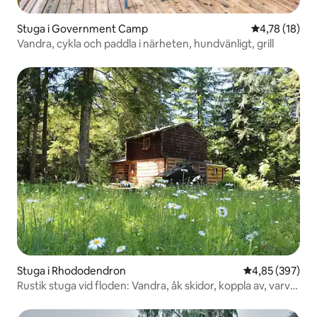
Stuga i Government Camp
4,78 av 5 i g
4,78 (18)
Vandra, cykla och paddla i närheten, hundvänligt, grill
Stuga i Rhododendron
4,85 av 5 i ge
4,85 (397)
Rustik stuga vid floden: Vandra, åk skidor, koppla av, varva
ner