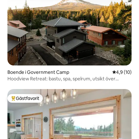
Boende i Government Camp
4,9 av 5 i g
4,9 (10)
Hoodview Retreat: bastu, spa, spelrum, utsikt över
bergen!
Gästfavorit
Populär gästfavorit