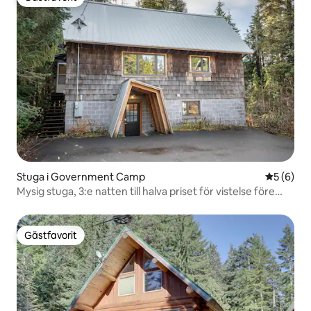
Gästfavorit
Stuga i Government Camp
5 av 5 i 
5 (6)
Mysig stuga, 3:e natten till halva priset för vistelse före
27/7/26
Gästfavorit
Gästfavorit