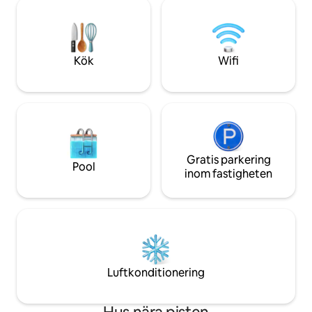
minuter från vandr
sidan fjället. På vintern kan du vara ute i
skidåkning och ut
snön inom några minuter efter att du
för en romantisk 
vaknat. På sommaren öppnar samma
familjesemester el
vägar som är fulla av skidtrafik upp för
naturen. Husdjur ä
Kök
Wifi
några av de bästa vandringslederna,
tillkommer).
tillgång till sjöar och mountainbike i
Pacific Northwest. Detta är ett boende
som tjänar sitt uppehälle under varje
säsong. Boendet Layouten över två
våningar ger gruppen utrymme att
breda ut sig utan att utrymmet känns
uppdelat. På bottenvåningen finns ett
Gratis parkering
Pool
bekvämt mat- och vardagsrum – den
inom fastigheten
naturliga platsen att samlas igen efter en
dag utomhus, dela en måltid och varva
ner innan man gör det igen imorgon. Det
fullt utrustade köket klarar allt från en
snabb frukost innan första liften till en
hel middag efter en lång dag i spåren. Du
behöver inte planera varje måltid utifrån
Luftkonditionering
vad som är öppet i byn. På övervåningen
finns ett andra vardagsrum som ger
gruppen ett separat utrymme för filmer,