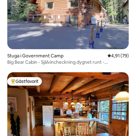
Stuga i Government Camp
4,91 av 5 i g
4,91 (79)
Big Bear Cabin - Självincheckning dygnet runt -
uppdaterad
Gästfavorit
Populär gästfavorit