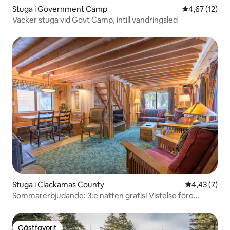
Stuga i Government Camp
4,67 av 5 i g
4,67 (12)
Vacker stuga vid Govt Camp, intill vandringsled
Stuga i Clackamas County
4,43 av 5 i 
4,43 (7)
Sommarerbjudande: 3:e natten gratis! Vistelse före
27/7/26
Gästfavorit