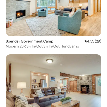
bergsboenden på denna höjd, och
behövs sällan med tanke på klimatet i
Government Camp. Somrarna här är
svala och bekväma; ett tunt lager på
kvällarna är normen även i juli. *
Observera att uppfarten är brant och
kan vara isig under vintermånaderna, så
snödäck, snökedjor och fordon med
högre markfrigång kan krävas.
Boende i Government Camp
4,55 av 5 i g
4,55 (29)
Modern 2BR Ski In/Out Ski In/Out Hundvänlig