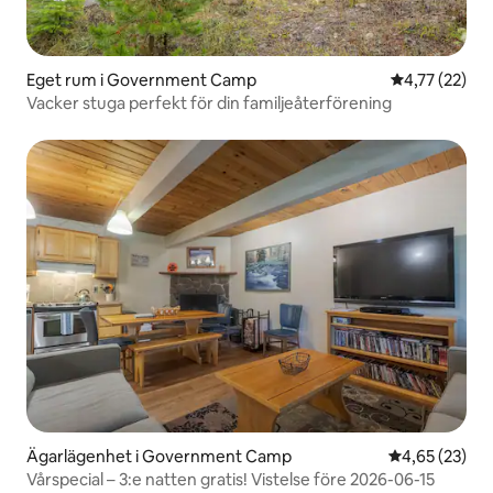
Eget rum i Government Camp
4,77 av 5 i g
4,77 (22)
Vacker stuga perfekt för din familjeåterförening
Ägarlägenhet i Government Camp
4,65 av 5 i g
4,65 (23)
Vårspecial – 3:e natten gratis! Vistelse före 2026-06-15