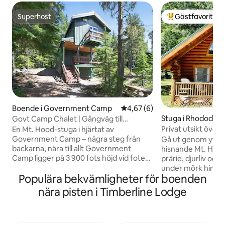
Superhost
Gästfavorit
Superhost
Populär gästfavor
Boende i Government Camp
4,67 av 5 i genomsnittligt b
4,67 (6)
Stuga i Rhododen
Govt Camp Chalet | Gångväg till
skidåkning och stigar
Privat utsikt över 
En Mt. Hood-stuga i hjärtat av
stjärnskådning
Government Camp – några steg från
Gå ut genom ytter
backarna, nära till allt Government
hisnande Mt. Hood
Camp ligger på 3 900 fots höjd vid foten
prärie, djurliv och
av Mt. Hood, och det finns inte många
under mörk himmel
Populära bekvämligheter för boenden
platser i Oregon där berget känns så här
bara 3,3 miles från
nära. Denna stuga i två plan ligger mitt i
personer med ett
nära pisten i Timberline Lodge
byn – Summit Ski Area ligger inom
dubbelsäng och et
gångavstånd, Timberline Lodge ligger en
+ futon. Njut av ett
kort bilresa uppför backen och Mt. Hood
badkar med tassar
Meadows ligger inom räckhåll på andra