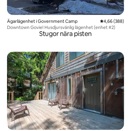
Ägarlägenhet i Government Camp
4,66 av 5 i ge
4,66 (388)
Downtown Govie! Husdjursvänlig lägenhet (enhet #2)
Stugor nära pisten