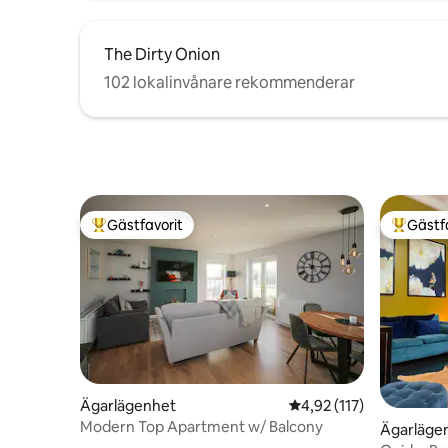
The Dirty Onion
102 lokalinvånare rekommenderar
Gästfavorit
Gästf
Populär gästfavorit
Populär 
Ägarlägenhet
4,92 av 5 i genomsnitt
4,92 (117)
Modern Top Apartment w/ Balcony
Ägarläge