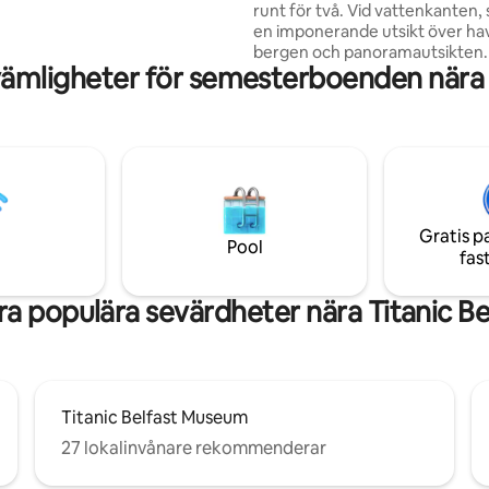
runt för två. Vid vattenkanten,
ch attraktionerna Belfast har
en imponerande utsikt över ha
arierar
bergen och panoramautsikten.
på tillgänglighet
ämligheter för semesterboenden nära T
minuters bilresa från en stor
marknadsstad och 20 minuter til
stad. Hundvänligt. Nära till led
golfbanor. Snyggt. Valtak, stora
från golv till tak, dörrar öppnas ut
terrass söderläge för
solnedgångsdrinkar eller grill o
balkongområde från master sui
Gratis p
Uteservering för avkoppling ell
Pool
fas
matlagning. Vedspis i vardags
a populära sevärdheter nära Titanic Be
Titanic Belfast Museum
27 lokalinvånare rekommenderar