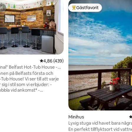
st
Gästfavorit
st
Populär gästfavorit
4,86 av 5 i genomsnittligt betyg, 439 omdöm
4,86 (439)
inal" Belfast Hot-Tub House -
er
nen på Belfasts första och
Tub House! Vi ser till att varje
 sig i stil som vi erbjuder: -
ubbla vid ankomst* -
ri mini-bar - Obegränsad
g av den privata 6-sitsiga
kadspelmaskin
600 retrospel (2-spelare) -
ligt betyg, 368 omdömen
Minihus
4
talare - Netflix Allt detta
Lyxig stuga vid havet bara någ
 som det är inom några miles
från havet.
En perfekt tillflyktsort vid vattn
 de bästa restaurangerna,