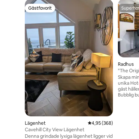
Gästfavorit
Superho
Gästfavorit
Superho
Radhus
"The Orig
City Cent
Skapa min
unika Hot-
gäst håller
Bubblig b
Kostnadsf
användnin
bubbelpoolen - Klassisk ar
med över 
Lägenhet
4,95 av 5 i genomsnitt
4,95 (368)
Bluetooth-hög
Cavehill City View Lägenhet
samtidigt
Denna grindade lyxiga lägenhet ligger vid
från alla