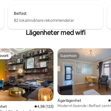
Belfast
82 lokalinvånare rekommenderar
Lägenheter med wifi
avorit
Superhost
gästfavorit
Superhost
ligt betyg, 117 omdömen
Ägarlägenhet
4
Modernt boende i Belfast cen
nhet
4,98 av 5 i genomsnittligt betyg, 123 omdöm
4,98 (123)