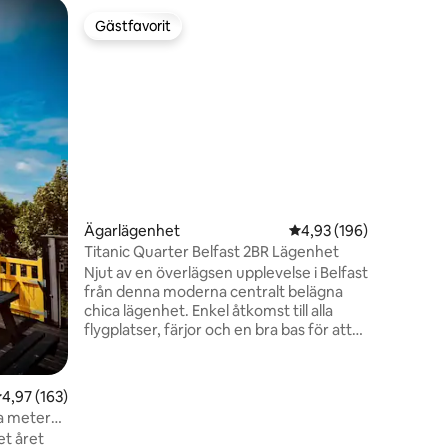
Gästhus
Gästfavorit
Gästf
Gästfavorit
Populär
Millburn
Millburn 
byn Burn
för att u
gifter s
bekvämlig
gammal oc
lyxstanda
trädgård
en
memorabi
Ägarlägenhet
4,93 av 5 i genomsnitt
4,93 (196)
karaktär 
trädgård 
Titanic Quarter Belfast 2BR Lägenhet
exklusiva
Njut av en överlägsen upplevelse i Belfast
bubbelpoo
från denna moderna centralt belägna
20,00p/n 
chica lägenhet. Enkel åtkomst till alla
flygplatser, färjor och en bra bas för att
utforska Nordirland. En kort promenad
tar dig till centrala Belfast, Titanic och
Cathedral Quarter plus alla de viktigaste
,97 av 5 i genomsnittligt betyg, 163 omdömen
4,97 (163)
detaljhandelsområdena. York Gate
ra meter
shoppingcenter ligger 10 minuters
et året
promenad bort. Enkel åtkomst till