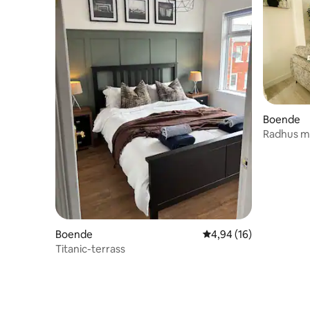
Boende
Radhus me
· Parkerin
Boende
4,94 av 5 i genomsnit
4,94 (16)
Titanic-terrass