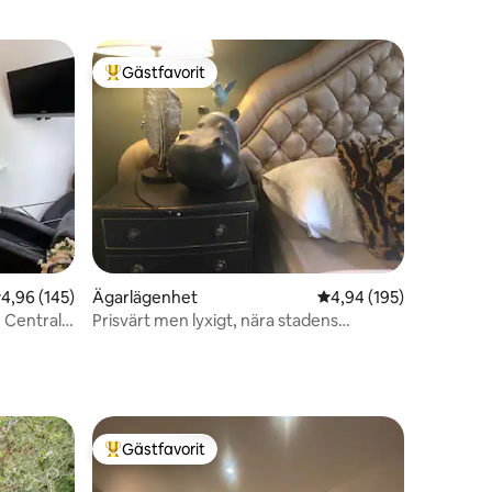
Gästfavorit
Populär gästfavorit
en
,96 av 5 i genomsnittligt betyg, 145 omdömen
4,96 (145)
Ägarlägenhet
4,94 av 5 i genomsnitt
4,94 (195)
- Central
Prisvärt men lyxigt, nära stadens
flygplats. Fleadh
Gästfavorit
Populär gästfavorit