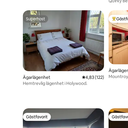
Quirky Bel
Superhost
Gästf
Superhost
Populär 
Ägarläge
Mountroya
Ägarlägenhet
4,83 av 5 i genomsnitt
4,83 (122)
med själv
Hemtrevlig lägenhet i Holywood.
Gästfavorit
Gästfavo
Gästfavorit
Gästfavo