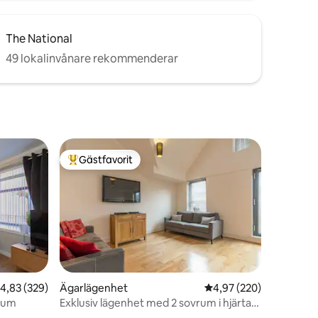
The National
49 lokalinvånare rekommenderar
Gästfavorit
Populär gästfavorit
,83 av 5 i genomsnittligt betyg, 329 omdömen
4,83 (329)
Ägarlägenhet
4,97 av 5 i genomsnitt
4,97 (220)
trum
Exklusiv lägenhet med 2 sovrum i hjärtat
en
av Belfast