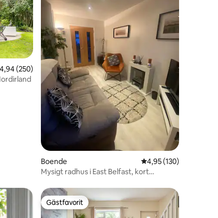
,94 av 5 i genomsnittligt betyg, 250 omdömen
4,94 (250)
Nordirland
en
Boende
4,95 av 5 i genomsnitt
4,95 (130)
Mysigt radhus i East Belfast, kort
pendling till staden
Gästfavorit
Gästfavorit