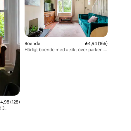
Boende
4,94 av 5 i genomsnitt
4,94 (165)
Härligt boende med utsikt över parken.
en
Nära till stan.
,98 av 5 i genomsnittligt betyg, 128 omdömen
4,98 (128)
d 3
lats