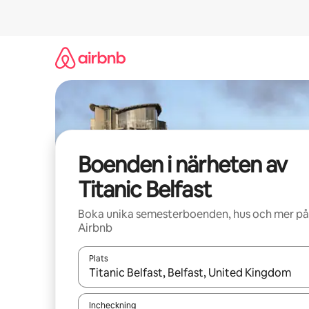
Hoppa
till
innehåll
Boenden i närheten av
Titanic Belfast
Boka unika semesterboenden, hus och mer på
Airbnb
Plats
När resultaten är tillgängliga kan du navigera me
Incheckning