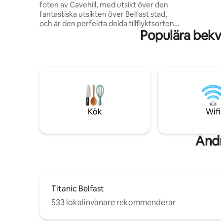
foten av Cavehill, med utsikt över den
barerna o
fantastiska utsikten över Belfast stad,
att erbjuda. *gratis dryck v
och är den perfekta dolda tillflyktsorten.
beroende 
Populära bekv
Du kan koppla av i bubbelpoolen och
poolen på den privata balkongen när du
tittar på de livliga stadsbelysningen, eller
så kan du ta en naturskön promenad
över Cavehill för att besöka Belfast
Castle och Napoleons näsa — båda ligger
precis utanför dörren! Du är också bara
10 minuter från Belfast centrum där du
kan njuta av alla sevärdheter, shopping
Kök
Wifi
och restauranger Belfast har att erbjuda.
Andr
Titanic Belfast
533 lokalinvånare rekommenderar