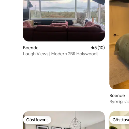
Boende
5 av 5 i genomsnit
5 (10)
Lough Views | Modern 2BR Holywood |
Parkering
Boende
Rymlig ra
Gästfavorit
Gästfavo
Gästfavorit
Gästfavo