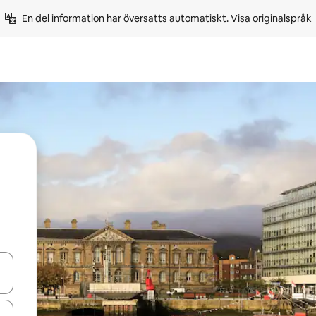
En del information har översatts automatiskt. 
Visa originalspråk
d upp- och nedåtpilarna eller utforska genom att trycka eller svepa.