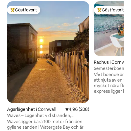
Gästfavorit
Gästfavorit
Populär gästfavorit
Populär gästfavor
Radhus i Cornwall
Semesterboende m
stranden i Newqu
Vårt boende är per
att njuta av en se
mycket nära flera 
express ligger be
promenad bort. N
ligger bara 5 min
och har många bar
Ägarlägenhet i Cornwall
4,96 av 5 i genomsnittligt bety
4,96 (208)
Vi är också mycke
Waves – Lägenhet vid stranden,
Newquay sevärdh
Watergate Bay
Waves ligger bara 100 meter från den
Zoo, Trenance Boa
gyllene sanden i Watergate Bay och är
Newquay Tennis C