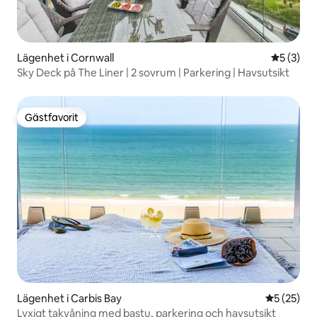
Lägenhet i Cornwall
5 av 5 i 
5 (3)
Sky Deck på The Liner | 2 sovrum | Parkering | Havsutsikt
Gästfavorit
Gästfavorit
Lägenhet i Carbis Bay
5 av 5 i g
5 (25)
Lyxigt takvåning med bastu, parkering och havsutsikt