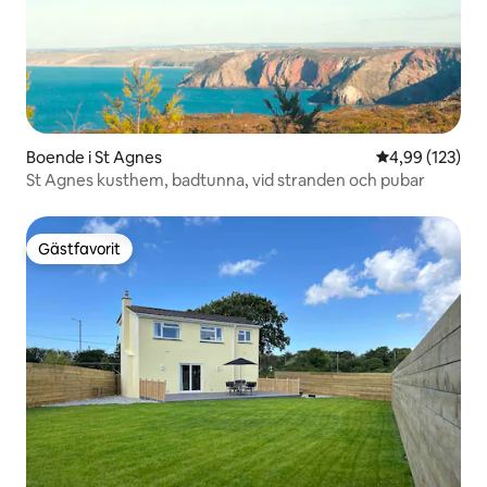
Boende i St Agnes
4,99 av 5 i ge
4,99 (123)
St Agnes kusthem, badtunna, vid stranden och pubar
Gästfavorit
Gästfavorit