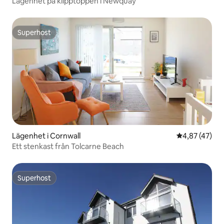
Lägenhet på klipptoppen i Newquay
Superhost
Superhost
Lägenhet i Cornwall
4,87 av 5 i g
4,87 (47)
Ett stenkast från Tolcarne Beach
Superhost
Superhost