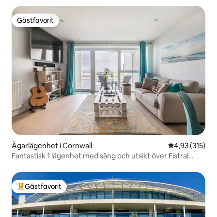
Gästfavorit
Gästfavorit
Ägarlägenhet i Cornwall
4,93 av 5 i ge
4,93 (315)
Fantastisk 1 lägenhet med säng och utsikt över Fistral
beach
Gästfavorit
Populär gästfavorit