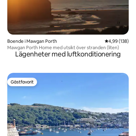
Boende i Mawgan Porth
4,99 av 5 i ge
4,99 (138)
Mawgan Porth Home med utsikt över stranden (liten)
Lägenheter med luftkonditionering
Gästfavorit
Gästfavorit