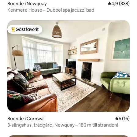
Boende i Newquay
4,9 av 5 i ge
4,9 (338)
Kenmere House – Dubbel spa jacuzzi bad
Gästfavorit
Populär gästfavorit
Boende i Cornwall
5 av 5 i g
5 (16)
3-sängshus, trädgård, Newquay – 180 m till stranden!