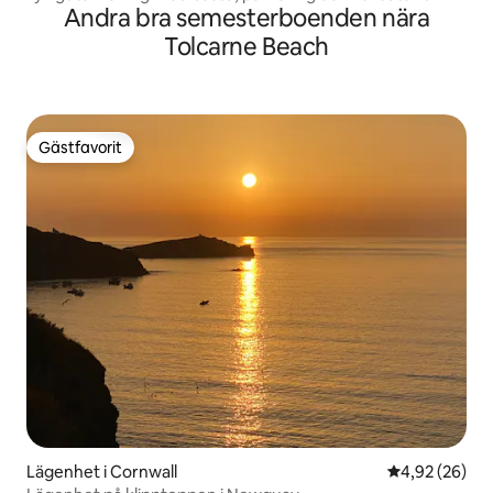
Andra bra semesterboenden nära
Tolcarne Beach
Gästfavorit
Gästfavorit
Lägenhet i Cornwall
4,92 av 5 i g
4,92 (26)