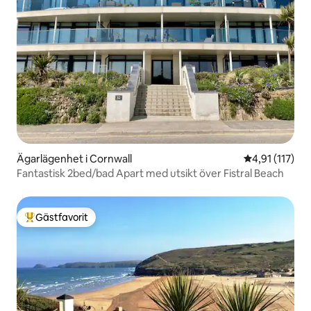
Ägarlägenhet i Cornwall
4,91 av 5 i g
4,91 (117)
Fantastisk 2bed/bad Apart med utsikt över Fistral Beach
Gästfavorit
Populär gästfavorit