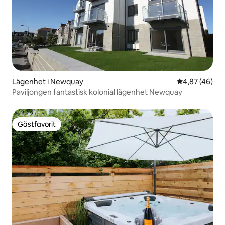
Lägenhet i Newquay
4,87 av 5 i g
4,87 (46)
Paviljongen fantastisk kolonial lägenhet Newquay
Gästfavorit
Gästfavorit