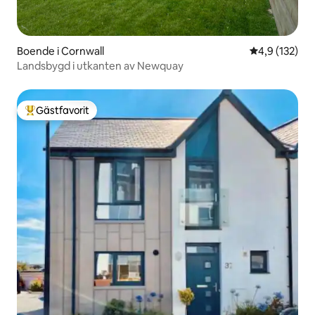
Boende i Cornwall
4,9 av 5 i ge
4,9 (132)
Landsbygd i utkanten av Newquay
Gästfavorit
Populär gästfavorit