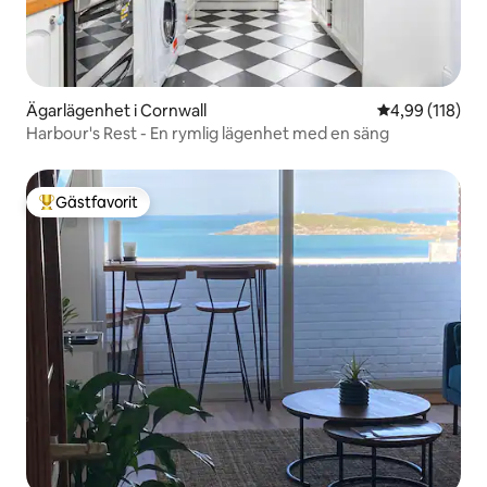
Ägarlägenhet i Cornwall
4,99 av 5 i ge
4,99 (118)
Harbour's Rest - En rymlig lägenhet med en säng
Gästfavorit
Populär gästfavorit