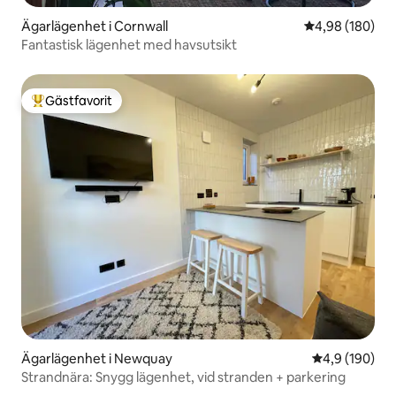
Ägarlägenhet i Cornwall
4,98 av 5 i ge
4,98 (180)
Fantastisk lägenhet med havsutsikt
Gästfavorit
Populär gästfavorit
Ägarlägenhet i Newquay
4,9 av 5 i ge
4,9 (190)
Strandnära: Snygg lägenhet, vid stranden + parkering