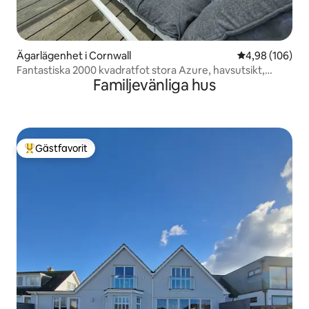
Ägarlägenhet i Cornwall
4,98 av 5 i ge
4,98 (106)
Fantastiska 2000 kvadratfot stora Azure, havsutsikt,
Familjevänliga hus
Fistral Beach
Gästfavorit
Populär gästfavorit