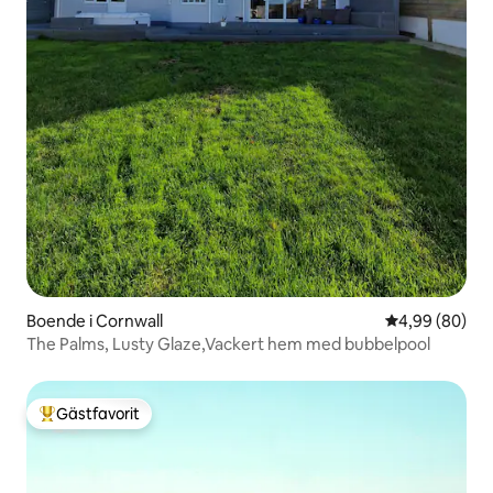
Boende i Cornwall
4,99 av 5 i g
4,99 (80)
The Palms, Lusty Glaze,Vackert hem med bubbelpool
Gästfavorit
Populär gästfavorit