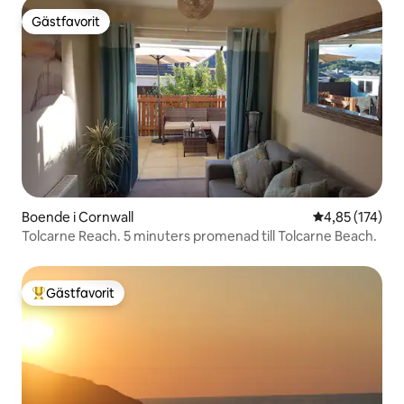
Gästfavorit
Gästfavorit
Boende i Cornwall
4,85 av 5 i ge
4,85 (174)
Tolcarne Reach. 5 minuters promenad till Tolcarne Beach.
Gästfavorit
Populär gästfavorit