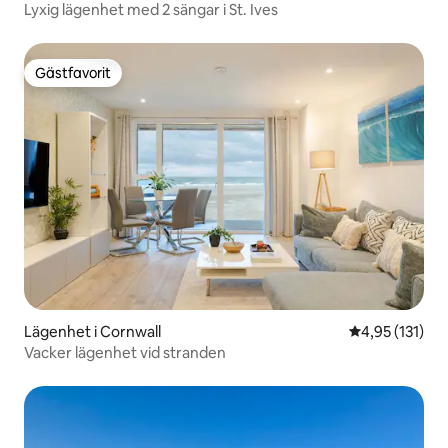
Lyxig lägenhet med 2 sängar i St. Ives
Gästfavorit
Gästfavorit
Lägenhet i Cornwall
4,95 av 5 i ge
4,95 (131)
Vacker lägenhet vid stranden