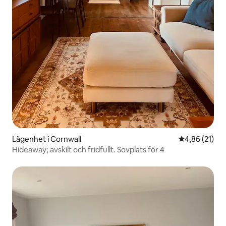
Lägenhet i Cornwall
4,86 av 5 i g
4,86 (21)
Hideaway; avskilt och fridfullt. Sovplats för 4