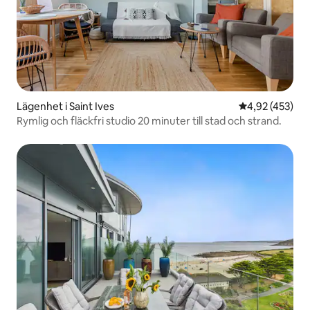
Lägenhet i Saint Ives
4,92 av 5 i ge
4,92 (453)
Rymlig och fläckfri studio 20 minuter till stad och strand.