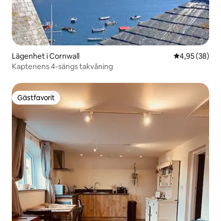
Lägenhet i Cornwall
4,95 av 5 i g
4,95 (38)
Kaptenens 4-sängs takvåning
Gästfavorit
Gästfavorit