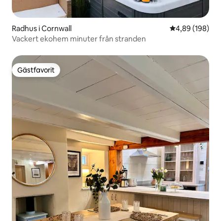
Radhus i Cornwall
4,89 av 5 i ge
4,89 (198)
Vackert ekohem minuter från stranden
Gästfavorit
Gästfavorit