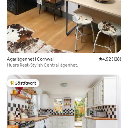
Ägarlägenhet i Cornwall
4,92 av 5 i ge
4,92 (128)
Huers Rest-Stylish Central lägenhet.
Gästfavorit
Populär gästfavorit