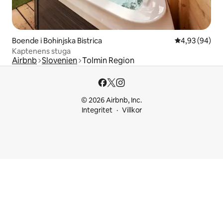
Boende i Bohinjska Bistrica
4,93 av 5 i g
4,93 (94)
Kaptenens stuga
Airbnb
Slovenien
Tolmin Region
© 2026 Airbnb, Inc.
Integritet
Villkor