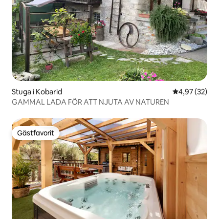
Stuga i Kobarid
4,97 av 5 i g
4,97 (32)
GAMMAL LADA FÖR ATT NJUTA AV NATUREN
Gästfavorit
Gästfavorit