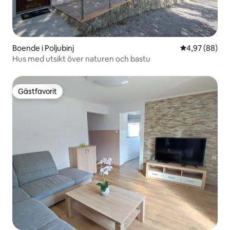
Boende i Poljubinj
4,97 av 5 i g
4,97 (88)
Hus med utsikt över naturen och bastu
Gästfavorit
Gästfavorit