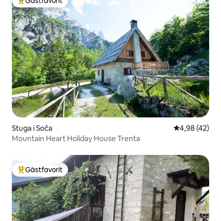
Gästfavorit
Populär gästfavorit
Stuga i Soča
4,98 av 5 i g
4,98 (42)
Mountain Heart Holiday House Trenta
Gästfavorit
Populär gästfavorit