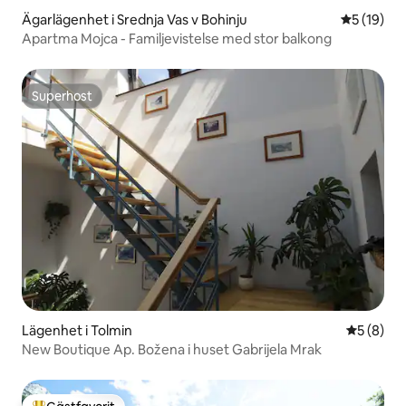
Ägarlägenhet i Srednja Vas v Bohinju
5 av 5 i g
5 (19)
Apartma Mojca - Familjevistelse med stor balkong
Superhost
Superhost
Lägenhet i Tolmin
5 av 5 i 
5 (8)
New Boutique Ap. Božena i huset Gabrijela Mrak