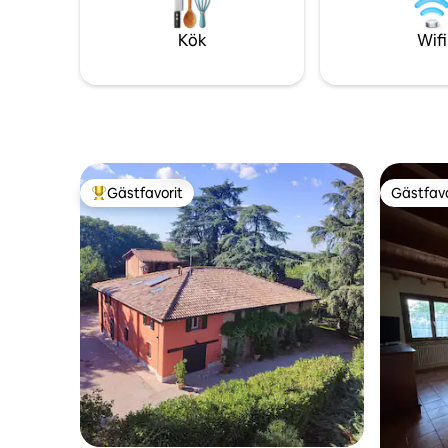
utomhuss
motorvägsavfarten och 30 minuter från
Bolognas flygplats. Missa inte
Kök
Wifi
solnedgången, ännu bättre med ett gott
vin!
Gästfavorit
Gästfavo
Populär gästfavorit
Gästfavo