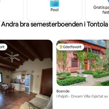
pel.
upplevelserna i vårt område. En gammal
Gratis p
vedeldad ugn finns i anslutning t
Pool
fas
Andra bra semesterboenden i Tontola
rit
Gästfavorit
rit
Populär gästfavorit
Boende
I Palpiti - Dream Villa i hjärtat a