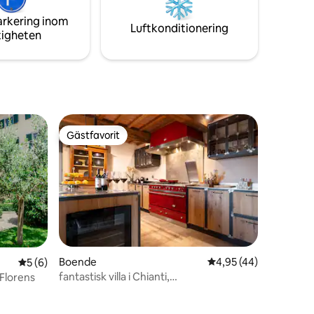
arkering inom
ill huset.
Luftkonditionering
tigheten
Gästfavorit
Gästfavorit
Boende
4,95 av 5 i genomsnit
4,95 (44)
5 av 5 i genomsnittligt betyg, 6 omdömen
5 (6)
fantastisk villa i Chianti,
v Florens
panoramaträdgård