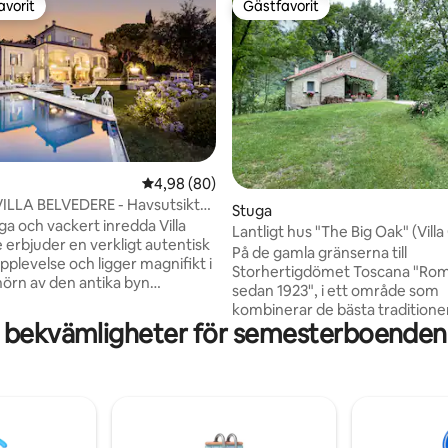
avorit
Gästfavorit
gästfavorit
Gästfavorit
4,98 av 5 i genomsnittligt betyg, 80 omdöm
4,98 (80)
ILLA BELVEDERE - Havsutsikt
ligt betyg, 118 omdömen
Stuga
 och spa
ga och vackert inredda Villa
Lantligt hus "The Big Oak" (Vill
 erbjuder en verkligt autentisk
På de gamla gränserna till
upplevelse och ligger magnifikt i
Storhertigdömet Toscana "Ro
 hörn av den antika byn
sedan 1923", i ett område som
, med fantastisk utsikt över de
kombinerar de bästa traditione
 och pittoreska Romagna-
 bekvämligheter för semesterboenden 
de två regionerna, en nyrenov
 och kusten. Oändlig pool
lantlig stuga där du kan njuta av
på begäran, bubbelbad, bastu,
en naturlig miljö 70 km från Flo
rofessionellt gym; biografrum,
Arezzo, Ravenna och Rimini. Några
arhörna med vinkällare, fullt
kilometer bort kan du besöka
 och noggrant utformad och
skogsparken i Casentino och nj
en trädgård med grill och
kulinariska, kulturella och histor