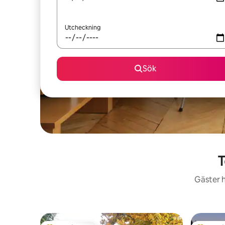
Utcheckning
Sök
T
Gäster h