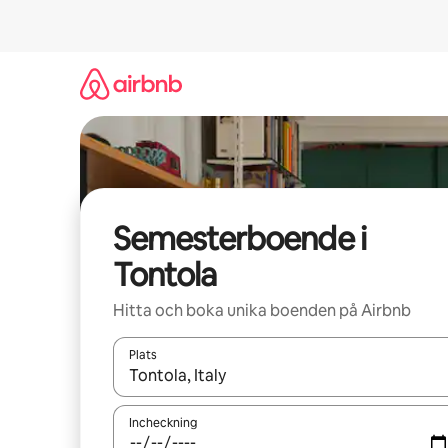
Hoppa
till
innehåll
Semesterboende i
Tontola
Hitta och boka unika boenden på Airbnb
Plats
När resultaten är tillgängliga kan du navigera me
Incheckning