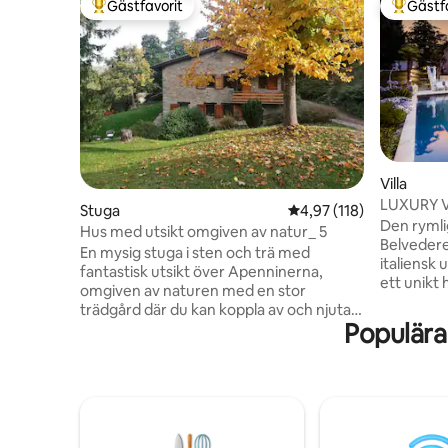
Gästfavorit
Gästf
Populär gästfavorit
Populär 
Villa
LUXURY V
Stuga
4,97 av 5 i genomsnitt
4,97 (118)
med pool
Den rymli
Hus med utsikt omgiven av natur_ 5
Belvedere
En mysig stuga i sten och trä med
italiensk 
fantastisk utsikt över Apenninerna,
ett unikt
omgiven av naturen med en stor
Bertinoro
trädgård där du kan koppla av och njuta
fridfulla
Populära
av de spektakulära solnedgångarna. Vi är
bergen, havet
gärna värdar för dig på bottenvåningen
uppvärmd 
som är tillägnad B&B. De varma och
ångbad, p
välkomnande rummen har oberoende
biljard, b
ingångar och leder till trädgården.
möblerad
Fantastiskt läge mellan Bologna och
underhåll
Florens, 10 minuter från