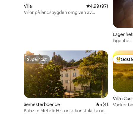
Villa
4,99 av 5 i genomsnit
4,99 (97)
Villor på landsbygden omgiven av
grönska
Lägenhet
lägenhet
Superhost
Gästf
Superhost
Populär 
Villa i Ca
Semesterboende
5 av 5 i genomsni
5 (4)
Vacker bo
Palazzo Metelli: Historisk konstplatta och
trädgårdsoas