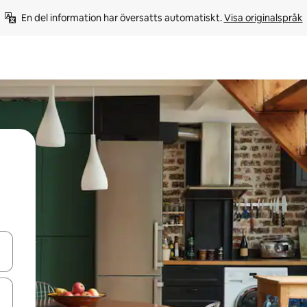
En del information har översatts automatiskt. 
Visa originalspråk
d upp- och nedåtpilarna eller utforska genom att trycka eller svepa.