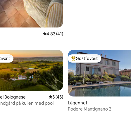
tligt betyg, 97 omdömen
4,83 av 5 i genomsnittligt betyg, 41 omdöm
4,83 (41)
avorit
Gästfavorit
gästfavorit
Populär gästfavorit
stel Bolognese
5 av 5 i genomsnittligt betyg, 45 omdöm
5 (45)
ttligt betyg, 4 omdömen
Lägenhet
ndgård på kullen med pool
Podere Mantignano 2