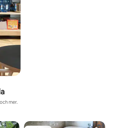
la
 och mer.
Ägarläge