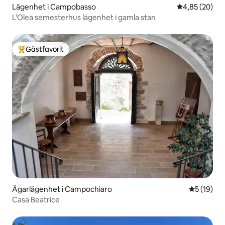
Lägenhet i Campobasso
4,85 av 5 i g
4,85 (20)
L'Olea semesterhus lägenhet i gamla stan
Gästfavorit
Populär gästfavorit
Ägarlägenhet i Campochiaro
5 av 5 i g
5 (19)
Casa Beatrice