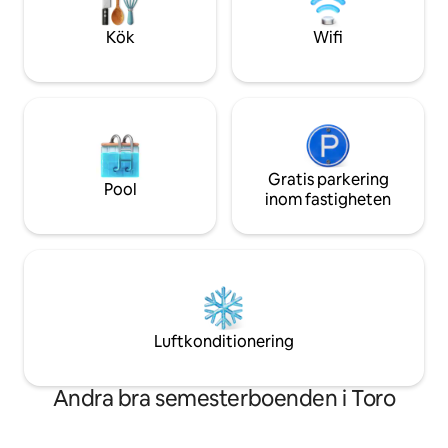
källa och en bäck där vilda djur ibland
välbefinnande.
kommer nära
Kök
Wifi
Gratis parkering
Pool
inom fastigheten
Luftkonditionering
Andra bra semesterboenden i Toro