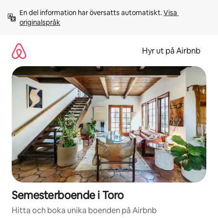
Hoppa
En del information har översatts automatiskt. 
Visa 
till
originalspråk
innehåll
Hyr ut på Airbnb
Semesterboende i Toro
Hitta och boka unika boenden på Airbnb