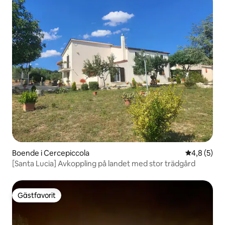
Boende i Cercepiccola
4,8 av 5 i 
4,8 (5)
[Santa Lucia] Avkoppling på landet med stor trädgård
Gästfavorit
Gästfavorit