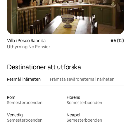
Villa i Pesco Sannita
5 av 5 i g
5 (12)
Uthyrning No Pensier
Destinationer att utforska
Resmål i närheten
Främsta sevärdheterna i närheten
Rom
Florens
Semesterboenden
Semesterboenden
Venedig
Neapel
Semesterboenden
Semesterboenden