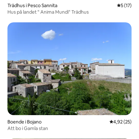
Trädhus i Pesco Sannita
5 av 5 i g
5 (17)
Hus på landet " Anima Mundi" Trädhus
Boende i Bojano
4,92 av 5 i g
4,92 (25)
Att bo i Gamla stan