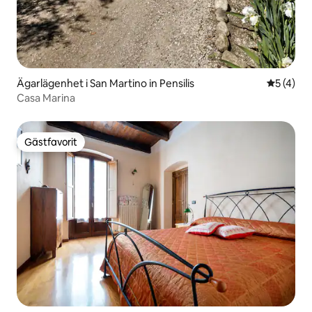
Ägarlägenhet i San Martino in Pensilis
5 av 5 i 
5 (4)
Casa Marina
Gästfavorit
Gästfavorit