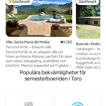
Gästfavorit
Gästfavorit
Populär gästfavorit
Gästfavorit
Villa i Santa Maria del Molise
5 av 5 i genomsnittligt be
5 (30)
Boende i Molinara
Tenuta Fortilù – Exklusiv villa
I ekskogen – hela 
Tenuta Fortilù är en elegant villa vid
I mitten av en lun
foten av Monte Matese, perfekt för dem
hundraåriga träd
som söker avkoppling, avskildhet och
byggd helt av lokal
komfort. Med en kapacitet på 11 gäster
1900-talet att erb
har den en trädgård med biopool, bastu,
Populära bekvämligheter för
vistelse, där du b
badtunna och grillplats. Den varma och
vindens prassel; p
semesterboenden i Toro
välkomnande interiören inkluderar
ljus i omgivningen 
eldstäder och en stenkällare. Omsorg,
klart, en underba
renlighet och uppmärksamhet på
dig; Byggnaden h
detaljer säkerställer en oklanderlig
separata badrum, 
vistelse. Fortilù är perfekt för par,
vardagsrum/matsal
familjer och grupper och erbjuder unika
ligger på en tomt
upplevelser som blandar natur och