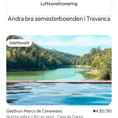
Luftkonditionering
Andra bra semesterboenden i Travanca
Gästfavorit
Gästfavorit
Gästhus i Marco de Canaveses
4,92 av 5 i g
4,92 (76)
Quinta sobre o Rio w/ pool - Casa da Garça