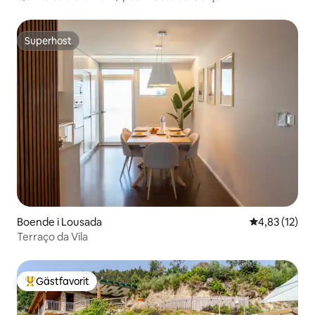
Superhost
Superhost
Boende i Lousada
4,83 av 5 i g
4,83 (12)
Terraço da Vila
Gästfavorit
Populär gästfavorit