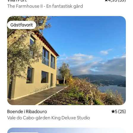
The Farmhouse II - En fantastisk gård
Gästfavorit
Gästfavorit
Boende i Ribadouro
5 av 5 i g
5 (25)
Vale do Cabo-gården King Deluxe Studio