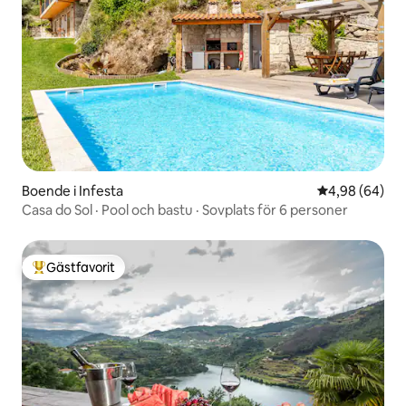
Boende i Infesta
4,98 av 5 i g
4,98 (64)
Casa do Sol · Pool och bastu · Sovplats för 6 personer
Gästfavorit
Populär gästfavorit