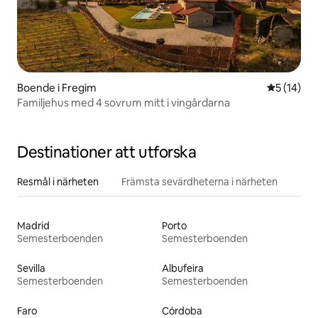
Boende i Fregim
5 av 5 i g
5 (14)
Familjehus med 4 sovrum mitt i vingårdarna
Destinationer att utforska
Resmål i närheten
Främsta sevärdheterna i närheten
Madrid
Porto
Semesterboenden
Semesterboenden
Sevilla
Albufeira
Semesterboenden
Semesterboenden
Faro
Córdoba