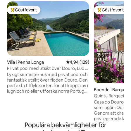
Gästfavorit
Gästfavorit
Populär gästfavorit
Populär gästfavor
Villa i Penha Longa
4,94 av 5 i genomsnittligt bety
4,94 (129)
Privat pool med utsikt över Douro, Lux &
Design
Lyxigt semesterhus med privat pool och
fantastisk utsikt över floden Douro. Den
perfekta tillflyktsorten för att koppla av i
Boende i Barqueir
lugn och ro eller utforska norra Portugal.
Quinta Barqueiros
Perfekt för familjer och grupper av
Douro
Casa do Douro är 
vänner 🍷 Porto, Douro, flygplats: 1
som ingår i Quinta
timme 🏊‍♂️ Pool: Panoramautsikt över
Genom att dra nyt
floden ❄️ Total komfort:
privilegierade läge
Luftkonditionering 🌳
Populära bekvämligheter för
gästen i ständig 
Utomhusutrymme: utomhusmatplats 🥾
vingården. Det ens
Äventyr: Passadiços do Paiva och