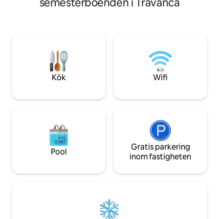
semesterboenden i Travanca
har på 1:a våning
kanotpaddling 🧺 Bekvämlighet:
utrustat med en k
Tvättmaskin ⚡ Hemmakontor: Snabbt
och WiFi. Den har en generös balkong
Wi-Fi och skrivbord för arbete
med bord, bredvi
fantastisk utsikt 
ofta används för m
av dagen. Besök en
gård!
Kök
Wifi
Gratis parkering
Pool
inom fastigheten