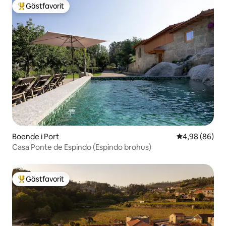
Gästfavorit
Populär gästfavorit
Boende i Port
4,98 av 5 i g
4,98 (86)
Casa Ponte de Espindo (Espindo brohus)
Gästfavorit
Populär gästfavorit