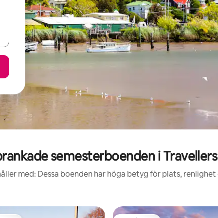
rankade semesterboenden i Travellers
åller med: Dessa boenden har höga betyg för plats, renlighet