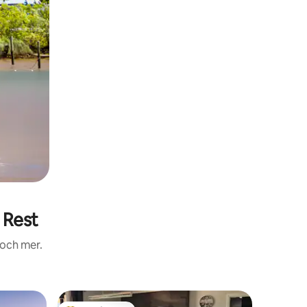
 Rest
 och mer.
Gästhus i