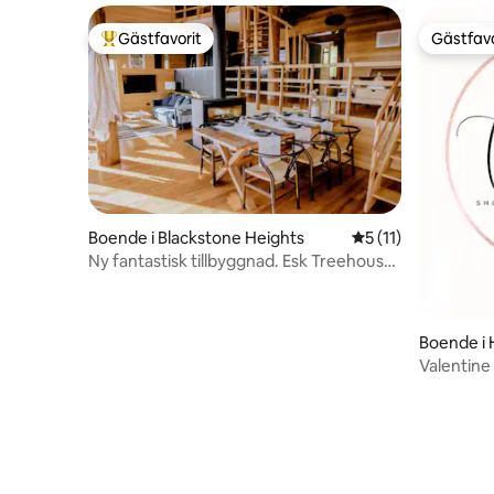
Gästfavorit
Gästfavo
Populär gästfavorit
Gästfavo
Boende i Blackstone Heights
5 av 5 i genomsnit
5 (11)
Ny fantastisk tillbyggnad. Esk Treehouse
Cabin
Boende i
Valentine