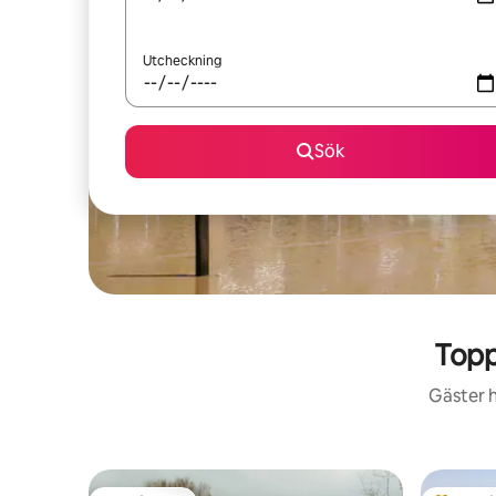
Utcheckning
Sök
Topp
Gäster h