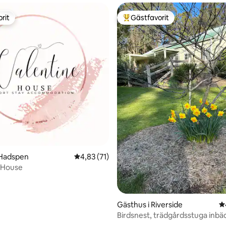
rit
Gästfavorit
rit
Populär gästfavorit
tligt betyg, 11 omdömen
 Hadspen
4,83 av 5 i genomsnittligt betyg, 71 omdöm
4,83 (71)
 House
Gästhus i Riverside
4
Birdsnest, trädgårdsstuga inbä
Launceston