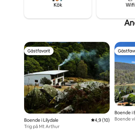
utomhusbubbelpool i cederträ eller
House/Se
Kök
Wifi
myser i din säng i loftstil.
bort.
And
Gästfavorit
Gästfavo
Gästfavorit
Gästfavo
Boende i 
Boende vi
Boende i Lilydale
4,9 av 5 i genomsnit
4,9 (10)
Trig på Mt Arthur