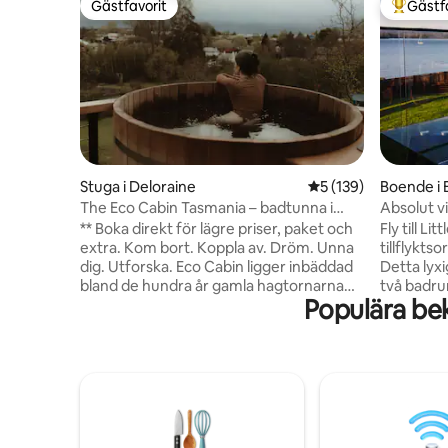
Gästfavorit
Gästf
Gästfavorit
Populär 
Stuga i Deloraine
5 av 5 i genomsnitt
5 (139)
Boende i 
The Eco Cabin Tasmania – badtunna i
cederträ
** Boka direkt för lägre priser, paket och
Fly till L
extra. Kom bort. Koppla av. Dröm. Unna
tillflyktso
dig. Utforska. Eco Cabin ligger inbäddad
Detta lyx
bland de hundra år gamla hagtornarna
två badrum
Populära be
och torrmurarna i en av Deloraines
Point. Nju
ursprungliga fastigheter och erbjuder en
på den pri
oförglömlig lyxresa. Med oavbruten
eldstaden
utsikt över Quamby Bluff och Great
kök och e
Western Tiers kan du luta dig tillbaka och
planlösni
titta på stjärnorna eller se vädret rulla in
gratis kaj
över bergen, medan du kopplar av och
eller kopp
badar i din egen privata
vinregion