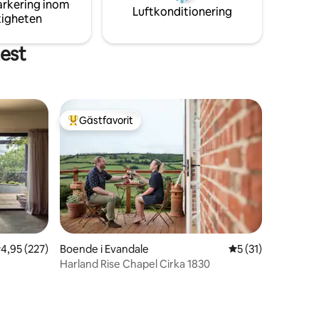
arkering inom
g. Vi kan
Luftkonditionering
tigheten
ig!
est
Gästfavorit
Populär gästfavorit
,95 av 5 i genomsnittligt betyg, 227 omdömen
4,95 (227)
Boende i Evandale
5 av 5 i genomsni
5 (31)
Harland Rise Chapel Cirka 1830
en