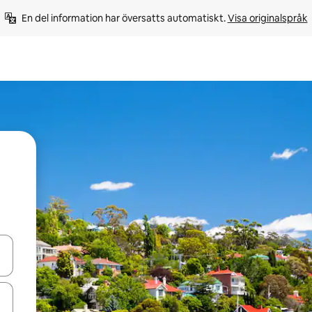
En del information har översatts automatiskt. 
Visa originalspråk
d upp- och nedåtpilarna eller utforska genom att trycka eller svepa.