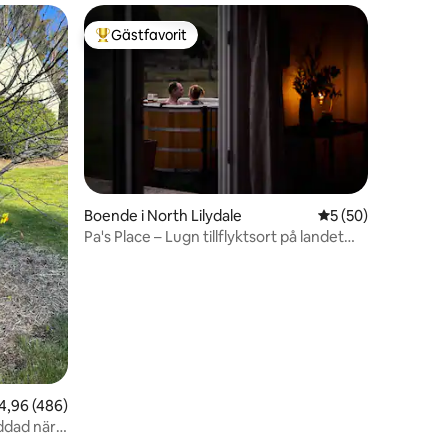
Gästfavorit
Populär gästfavorit
Boende i North Lilydale
5 av 5 i genomsnit
5 (50)
Pa's Place – Lugn tillflyktsort på landet
med bubbelpool
en
,96 av 5 i genomsnittligt betyg, 486 omdömen
4,96 (486)
ddad nära