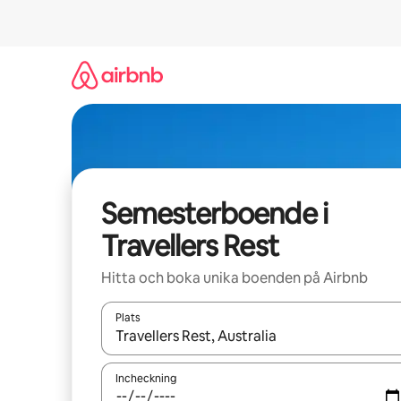
Hoppa
till
innehåll
Semesterboende i
Travellers Rest
Hitta och boka unika boenden på Airbnb
Plats
När resultaten är tillgängliga kan du navigera me
Incheckning