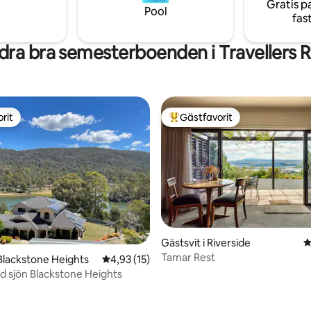
Gratis p
ahorseworld en kort promenad
för avkoppling och underhållnin
Pool
fas
knappt vänta på att välkomna d
ra bra semesterboenden i Travellers R
rit
Gästfavorit
rit
Populär gästfavorit
Gästsvit i Riverside
4
Tamar Rest
Blackstone Heights
4,93 av 5 i genomsnittligt betyg, 15 omdöm
4,93 (15)
d sjön Blackstone Heights
tligt betyg, 10 omdömen