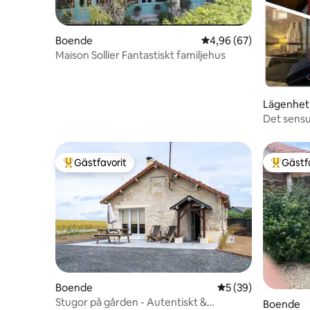
Boende
4,96 av 5 i genomsnit
4,96 (67)
Maison Sollier Fantastiskt familjehus
Lägenhet
Det sensu
Gästfavorit
Gästf
Populär gästfavorit
Populär 
Boende
5 av 5 i genomsnit
5 (39)
Stugor på gården - Autentiskt &
Boende