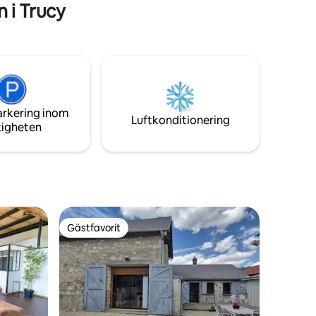
 i Trucy
arkering inom
Luftkonditionering
tigheten
Gästfavorit
Gästfavorit