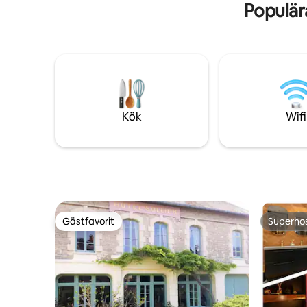
Populär
1h30 De paris ... park 7 hektar. En damm
full av gädda... fiska i "no kill" Stugan Från
110 m2 till modern inredning/ design med
subtil touch på 70' har ett stort
vardagsrum med kök ( nytt) utrustat,
diskmaskin, ugn, ugn mo. Vacker
träterrass med fantastisk utsikt över
damm och skog 3 sovrum, 1 med säng
140. 1 säng 160, för 9 p Sovsal med 5
Kök
Wifi
sängar 90 1 badrum dusch 1 toalett 1
sandstrand, 2 båtar med åror tillgängliga
vid pontonen, 1 paddelbräda, 1
rutschkana som går ner i dammen... se
upp för små barn Prox center park fin
and greenway and ladies path Många
vandringar möjliga En drömmiljö
Gästfavorit
Superho
Gästfavorit
Superho