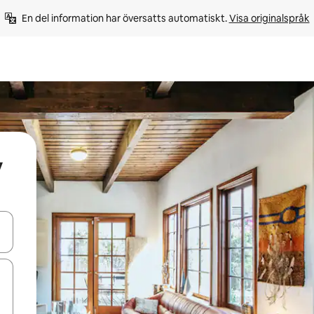
En del information har översatts automatiskt. 
Visa originalspråk
y
d upp- och nedåtpilarna eller utforska genom att trycka eller svepa.