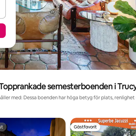
Topprankade semesterboenden i Truc
åller med: Dessa boenden har höga betyg för plats, renlighet
st
Gästfavorit
st
Gästfavorit