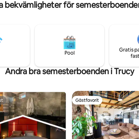
a bekvämligheter för semesterboenden
Gratis p
Pool
fas
Andra bra semesterboenden i Trucy
st
Gästfavorit
st
Gästfavorit