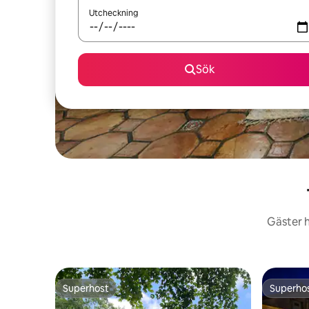
Utcheckning
Sök
Gäster h
Superhost
Superho
Superhost
Superho