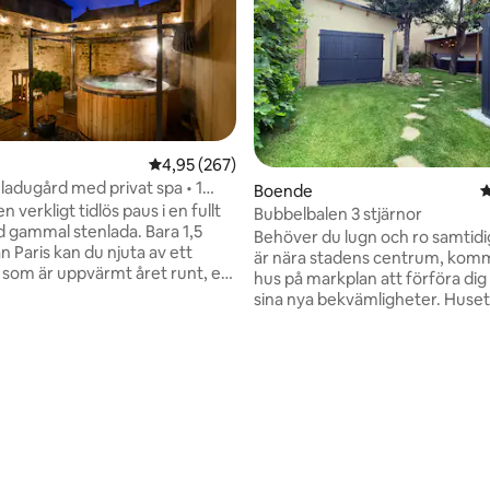
4,95 av 5 i genomsnittligt betyg, 267 omdöm
4,95 (267)
 ladugård med privat spa • 1
Boende
4
 30 minuter från Paris
n verkligt tidlös paus i en fullt
Bubbelbalen 3 stjärnor
 gammal stenlada. Bara 1,5
Behöver du lugn och ro samtid
 Paris kan du njuta av ett
är nära stadens centrum, kom
a som är uppvärmt året runt, en
hus på markplan att förföra dig
rass utan grannar som tittar in
sina nya bekvämligheter. Huset
ekväma sviter för en vistelse
superrent Du kommer att njuta av den
skade, vänner eller familj. Vare
slutna trädgården och dess fan
ute efter lugn, att utforska den
jacuzzi som är tillgänglig året r
ligt betyg, 141 omdömen
 staden Laon (10 min) eller en
är mycket rent. En fridfull plats för att
 Reims och Champagne-
ladda om i lugn och ro. Klassific
rna (45 min), finns allt på plats
stjärnor av atout France. Huset 
ryngrande vistelse.
minuter (3 km) från motorväg
Paris. Buss nära boendet.