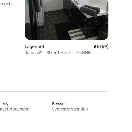
on och
Lägenhet
5 av 5 i genomsnit
5 (69)
Jacuzzi® – Street Heart – FloBNB
necy
Bryssel
mesterboenden
Semesterboenden