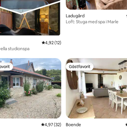
Ladugård
tligt betyg, 67 omdömen
Loft: Stuga med spa i Marle
4,92 av 5 i genomsnittligt betyg, 12 omdöm
4,92 (12)
ella studionspa
avorit
Gästfavorit
gästfavorit
Gästfavorit
tligt betyg, 39 omdömen
4,97 av 5 i genomsnittligt betyg, 32 omdöm
4,97 (32)
Boende