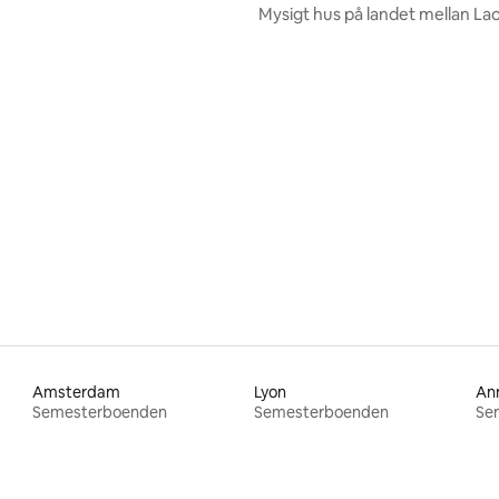
Mysigt hus på landet mellan La
Soissons
Amsterdam
Lyon
An
Semesterboenden
Semesterboenden
Se