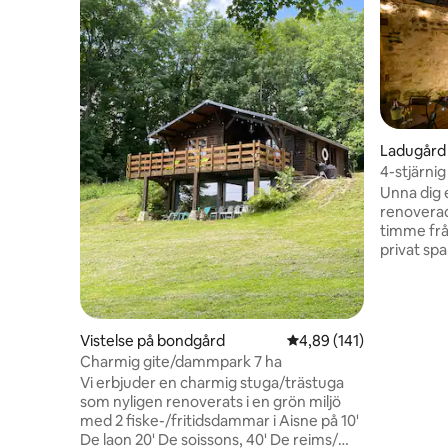
Ladugård
4-stjärnig
timme och
Unna dig e
renoverad
timme från
privat sp
privat ter
och två b
med din äl
sig du är 
Vistelse på bondgård
4,89 av 5 i genomsnitt
4,89 (141)
medeltida
Charmig gite/dammpark 7 ha
resa till
Vi erbjuder en charmig stuga/trästuga
vinodlinga
som nyligen renoverats i en grön miljö
för en fö
med 2 fiske-/fritidsdammar i Aisne på 10'
De laon 20' De soissons, 40' De reims/