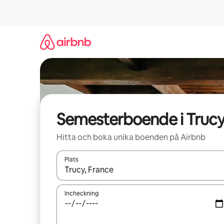
Hoppa
till
innehåll
Semesterboende i Truc
Hitta och boka unika boenden på Airbnb
Plats
När resultaten är tillgängliga kan du navigera me
Incheckning