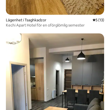
Lägenhet i Tsaghkadzor
5 av 5 i g
5 (13)
Kechi Apart Hotel för en oförglömlig semester