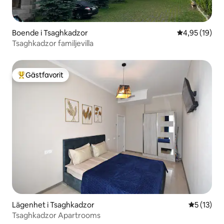
Boende i Tsaghkadzor
4,95 av 5 i g
4,95 (19)
Tsaghkadzor familjevilla
Gästfavorit
Populär gästfavorit
Lägenhet i Tsaghkadzor
5 av 5 i g
5 (13)
Tsaghkadzor Apartrooms