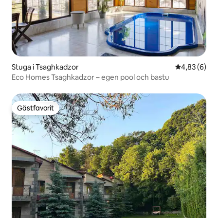
Stuga i Tsaghkadzor
4,83 av 5 i 
4,83 (6)
Eco Homes Tsaghkadzor – egen pool och bastu
Gästfavorit
Gästfavorit