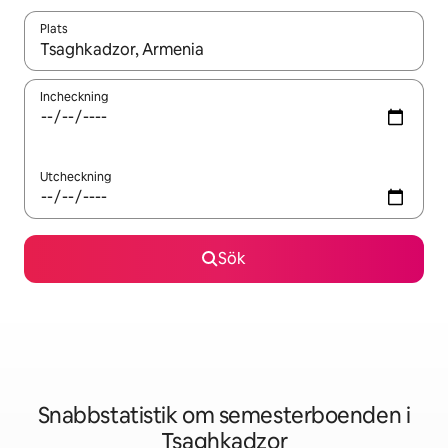
Plats
När resultaten är tillgängliga kan du navigera med upp- och ned
Incheckning
Utcheckning
Sök
Snabbstatistik om semesterboenden i
Tsaghkadzor