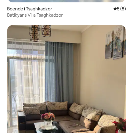
Boende i Tsaghkadzor
5 av 5 i 
5 (8)
Batikyans Villa Tsaghkadzor