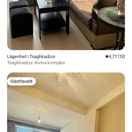
Lägenhet i Tsaghkadzor
4,77 av 5 i 
4,77 (13)
Tsaghkadzor Alvina komplex
Gästfavorit
Gästfavorit