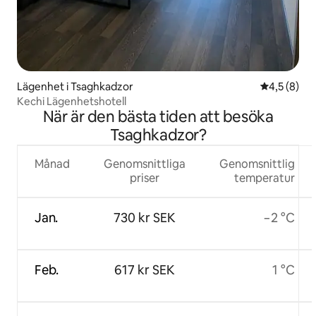
Lägenhet i Tsaghkadzor
4,5 av 5 i 
4,5 (8)
Kechi Lägenhetshotell
När är den bästa tiden att besöka
Tsaghkadzor?
Månad
Genomsnittliga
Genomsnittlig
priser
temperatur
Jan.
730 kr SEK
−2 °C
Feb.
617 kr SEK
1 °C