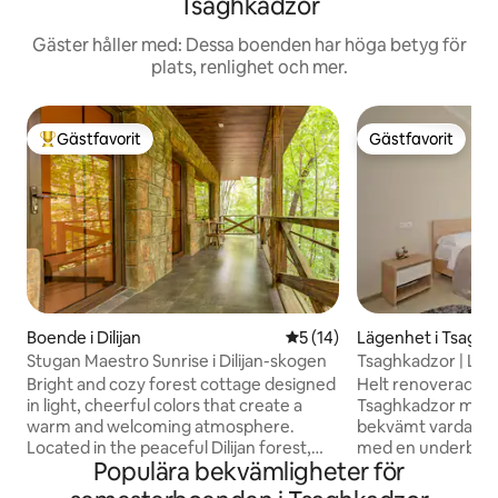
Tsaghkadzor
Gäster håller med: Dessa boenden har höga betyg för
plats, renlighet och mer.
Gästfavorit
Gästfavorit
Populär gästfavorit
Gästfavorit
Boende i Dilijan
5 av 5 i genomsnittligt be
5 (14)
Lägenhet i Tsagh
Stugan Maestro Sunrise i Dilijan-skogen
Tsaghkadzor | Lux 
| Självincheckning
Bright and cozy forest cottage designed
Helt renoverad my
in light, cheerful colors that create a
Tsaghkadzor med 
warm and welcoming atmosphere.
bekvämt vardagsr
Located in the peaceful Dilijan forest,
med en underbar u
Populära bekvämligheter för
this cottage features a large balcony
par, familjer eller
perfect for enjoying fresh mountain air
till en säng för 2 extra gä