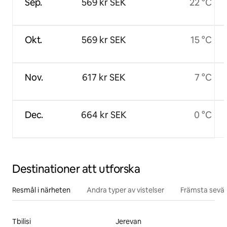
Sep.
569 kr SEK
22 °C
Okt.
569 kr SEK
15 °C
Nov.
617 kr SEK
7 °C
Dec.
664 kr SEK
0 °C
Destinationer att utforska
Resmål i närheten
Andra typer av vistelser
Främsta sevär
Tbilisi
Jerevan