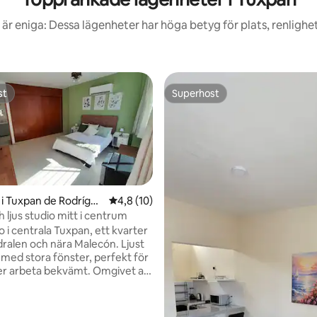
är eniga: Dessa lägenheter har höga betyg för plats, renlighe
st
Superhost
st
Superhost
i Tuxpan de Rodrígue
4,8 av 5 i genomsnittligt betyg, 10 omdöm
4,8 (10)
entro
 ljus studio mitt i centrum
o i centrala Tuxpan, ett kvarter
tligt betyg, 57 omdömen
dralen och nära Malecón. Ljust
ed stora fönster, perfekt för
 arbeta bekvämt. Omgivet av
kaldjursrestauranger,
och lokala butiker, allt inom
nd. Perfekt läge för att njuta