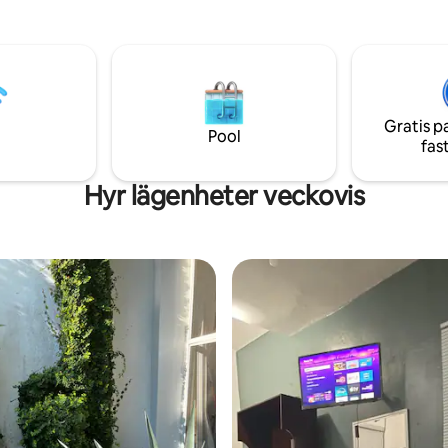
komfort. Du har en oxxo och ap
området. 3 minuters promenad t
Crystal 5 minuters promenad til
mässanläggningar 3 minuters
längs vågbrytaren 8 minuters promenad
till iguana reservatet
Gratis p
Pool
fas
Hyr lägenheter veckovis