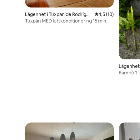
Lägenhet i Tuxpan de Rodrígue
4,5 av 5 i genomsnit
4,5 (10)
z Cano Centro
Tuxpán MED luftkonditionering 15 min
från stranden
Lägenhet 
Bambú 1