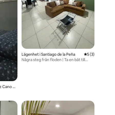
en
Lägenhet i Santiago de la Peña
5 av 5 i genomsni
5 (3)
Några steg från floden | Ta en båt till
centrum
ez Cano C