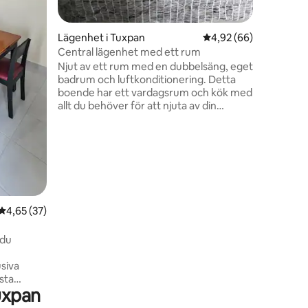
Lägenhet i Tuxpan
4,92 av 5 i genomsnit
4,92 (66)
Central lägenhet med ett rum
Njut av ett rum med en dubbelsäng, eget
badrum och luftkonditionering. Detta
boende har ett vardagsrum och kök med
allt du behöver för att njuta av din
vistelse. Vi välkomnar husdjur Bokningar
är endast för appen. 500 meter bort
hittar du en marknad med typisk mat
från regionen, närbutiker och
restauranger. Vi är 20 minuter till Tuxpan
Beach och 3 minuter till Downtown Vi har
1 privat parkeringsplats.
4,65 av 5 i genomsnittligt betyg, 37 omdömen
4,65 (37)
 du
sta
uxpan
behöver.
 för din