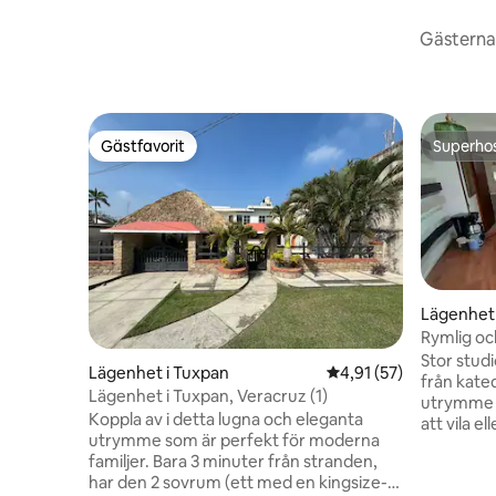
Gästerna 
Gästfavorit
Superho
Gästfavorit
Superho
Lägenhet 
z Cano C
Rymlig och
Stor studi
Lägenhet i Tuxpan
4,91 av 5 i genomsnit
4,91 (57)
från kate
Lägenhet i Tuxpan, Veracruz (1)
utrymme m
Koppla av i detta lugna och eleganta
att vila eller
utrymme som är perfekt för moderna
kaféer, s
familjer. Bara 3 minuter från stranden,
marknader 
har den 2 sovrum (ett med en kingsize-
gångavstå