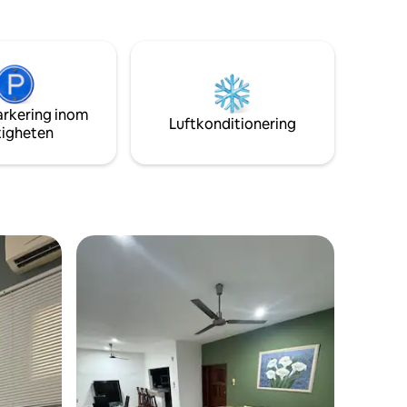
otek i
ill Plaza
l
 promenad
arkering inom
Luftkonditionering
tigheten