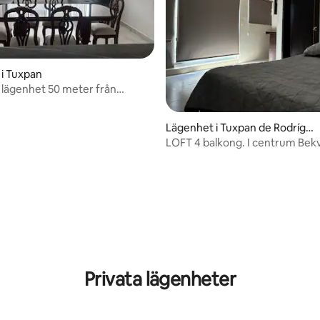
i Tuxpan
lägenhet 50 meter från
loden
Lägenhet i Tuxpan de Rodrígu
ez Cano Centro
LOFT 4 balkong. I centrum Bek
Säkert.
ttligt betyg, 7 omdömen
Privata lägenheter