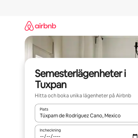
Hoppa
till
innehåll
Semesterlägenheter i
Tuxpan
Hitta och boka unika lägenheter på Airbnb
Plats
När resultaten är tillgängliga kan du navigera me
Incheckning