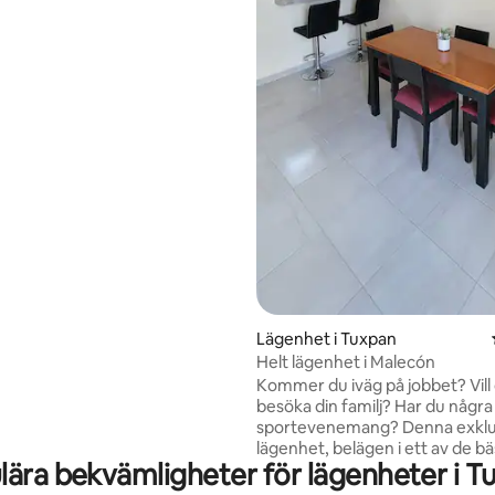
ader vid floden, solnedgångar
kt för
närer, par eller
samma som söker ett centralt,
 funktionellt boende i Tuxpan.
Lägenhet i Tuxpan
Helt lägenhet i Malecón
Kommer du iväg på jobbet? Vill
besöka din familj? Har du några
sportevenemang? Denna exklusiva
lägenhet, belägen i ett av de bä
lära bekvämligheter för lägenheter i T
områdena i Tuxpam, är vad du 
Varje rum har luftkonditionering