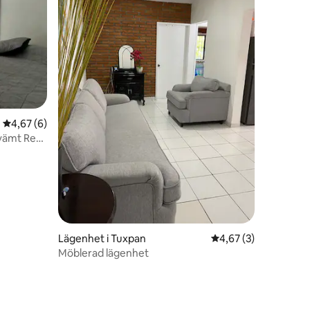
4,67 av 5 i genomsnittligt betyg, 6 omdömen
4,67 (6)
vämt Rent
Lägenhet i Tuxpan
4,67 av 5 i genomsni
4,67 (3)
Möblerad lägenhet