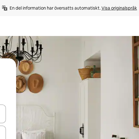
En del information har översatts automatiskt. 
Visa originalspråk
d upp- och nedåtpilarna eller utforska genom att trycka eller svepa.