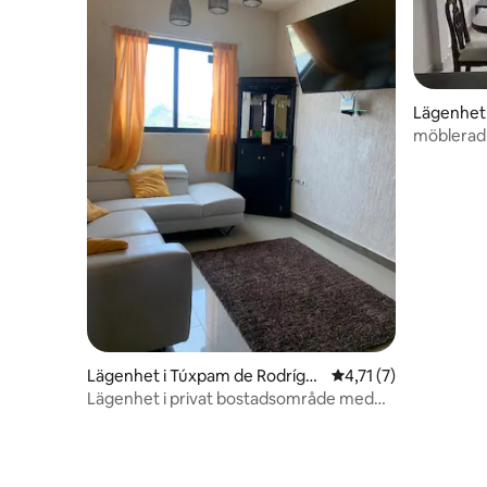
Lägenhet 
möblerad 
Tuxpan-f
Lägenhet i Túxpam de Rodrígu
4,71 av 5 i genomsni
4,71 (7)
ez Cano
Lägenhet i privat bostadsområde med
pool