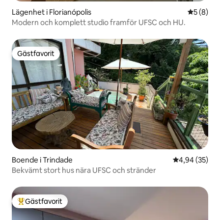
Lägenhet i Florianópolis
5 av 5 i 
5 (8)
Modern och komplett studio framför UFSC och HU.
Gästfavorit
Gästfavorit
Boende i Trindade
4,94 av 5 i g
4,94 (35)
Bekvämt stort hus nära UFSC och stränder
Gästfavorit
Populär gästfavorit