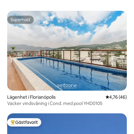
Superhost
Superhost
Lägenhet i Florianópolis
4,76 av 5 i g
4,76 (46)
Vacker vindsvåning i Cond. med pool YHD0105
Gästfavorit
Populär gästfavorit