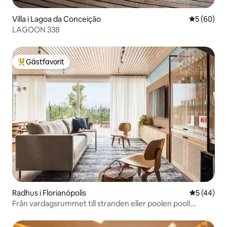
Villa i Lagoa da Conceição
5 av 5 i g
5 (60)
LAGOON 338
Gästfavorit
Populär gästfavorit
Radhus i Florianópolis
5 av 5 i g
5 (44)
Från vardagsrummet till stranden eller poolen pool!
Underbar solnedgång