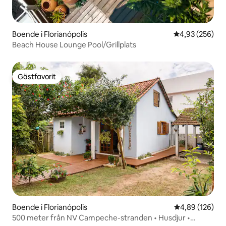
Boende i Florianópolis
4,93 av 5 i ge
4,93 (256)
Beach House Lounge Pool/Grillplats
Gästfavorit
Gästfavorit
Boende i Florianópolis
4,89 av 5 i ge
4,89 (126)
500 meter från NV Campeche-stranden • Husdjur •