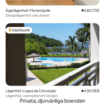
Ägarlägenhet i Florianópolis
4,82 av 5 i ge
4,82 (179)
Designlägenhet nära havet
Gästfavorit
Populär gästfavorit
Lägenhet i Lagoa da Conceição
4,93 av 5 i ge
4,93 (183)
Lägenhet, i semesterort vid sjön
Privata, djurvänliga boenden