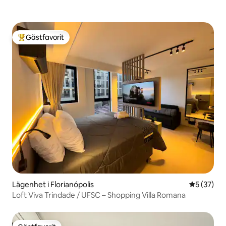
Gästfavorit
Populär gästfavorit
Lägenhet i Florianópolis
5 av 5 i g
5 (37)
Loft Viva Trindade / UFSC – Shopping Villa Romana