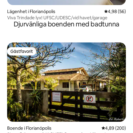
Lägenhet i Florianópolis
4,98 av 5 i g
4,98 (56)
Viva Trindade lyx! UFSC/UDESC/vid havet/garage
Djurvänliga boenden med badtunna
Gästfavorit
Gästfavorit
Boende i Florianópolis
4,89 av 5 i ge
4,89 (200)