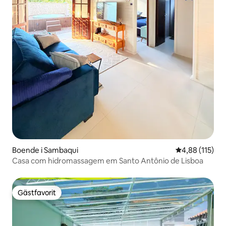
Boende i Sambaqui
4,88 av 5 i ge
4,88 (115)
Casa com hidromassagem em Santo Antônio de Lisboa
Gästfavorit
Gästfavorit