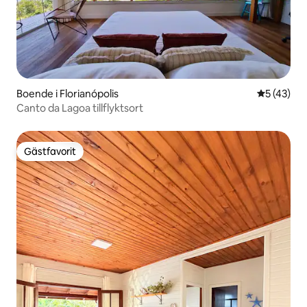
Boende i Florianópolis
5 av 5 i g
5 (43)
Canto da Lagoa tillflyktsort
Gästfavorit
Gästfavorit