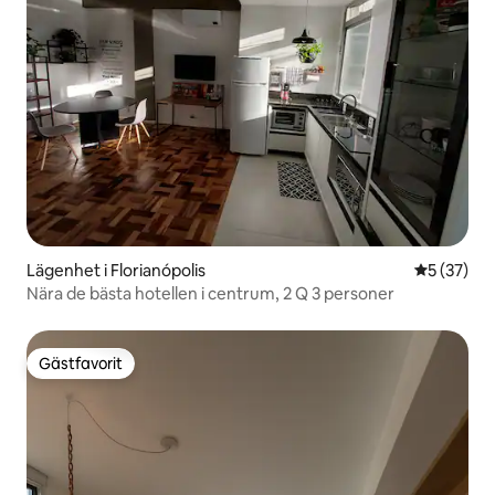
Lägenhet i Florianópolis
5 av 5 i g
5 (37)
Nära de bästa hotellen i centrum, 2 Q 3 personer
Gästfavorit
Gästfavorit