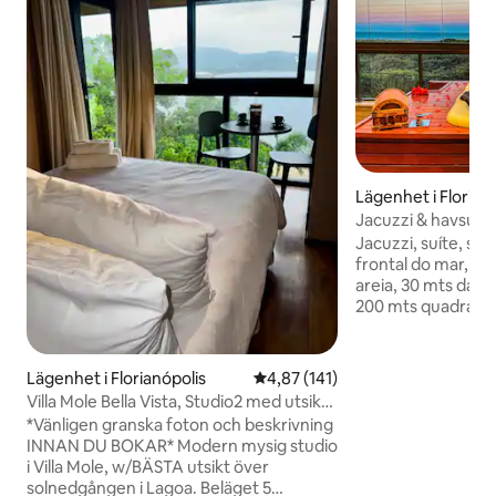
Lägenhet i Florian
Jacuzzi & havsutsi
sanden 3 sviter
Jacuzzi, suíte, sal
frontal do mar, lu
areia, 30 mts da p
200 mts quadrados
de madeira, ar co
os ambientes, Jacu
aquecida/hidroma
Lägenhet i Florianópolis
4,87 av 5 i genomsnittligt bet
4,87 (141)
living amplo e int
Villa Mole Bella Vista, Studio2 med utsikt /
equipada, churras
Jacuzzi / BBQ
*Vänligen granska foton och beskrivning
lavanderia e duas
INNAN DU BOKAR* Modern mysig studio
Localização privil
i Villa Mole, w/BÄSTA utsikt över
padaria, restaura
solnedgången i Lagoa. Beläget 5
gelateria, superm