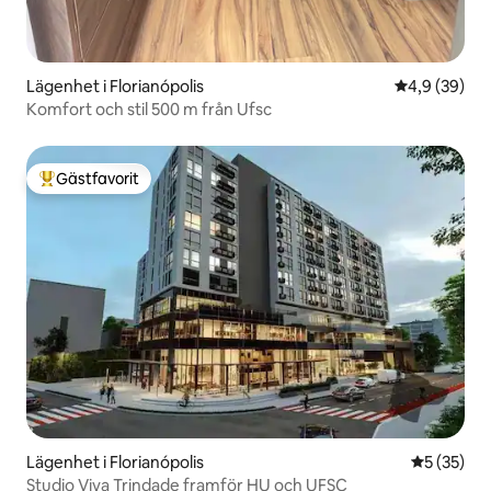
Lägenhet i Florianópolis
4,9 av 5 i g
4,9 (39)
Komfort och stil 500 m från Ufsc
Gästfavorit
Populär gästfavorit
Lägenhet i Florianópolis
5 av 5 i g
5 (35)
Studio Viva Trindade framför HU och UFSC