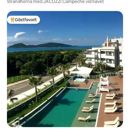
Strandhörna med JACUZZI Campeche vid havet
Gästfavorit
Populär gästfavorit