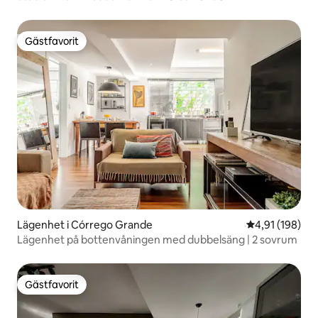
Gästfavorit
Gästfavorit
Lägenhet i Córrego Grande
4,91 av 5 i ge
4,91 (198)
Lägenhet på bottenvåningen med dubbelsäng | 2 sovrum
Gästfavorit
Gästfavorit