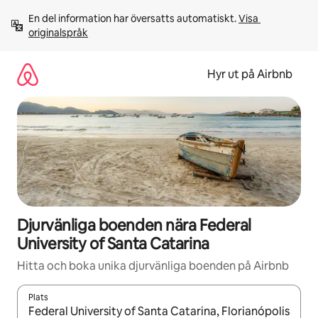
Hoppa
En del information har översatts automatiskt. 
Visa 
till
originalspråk
innehåll
Hyr ut på Airbnb
Djurvänliga boenden nära Federal
University of Santa Catarina
Hitta och boka unika djurvänliga boenden på Airbnb
Plats
När resultaten är tillgängliga kan du navigera med upp- och ned