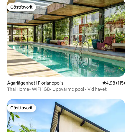
Gästfavorit
Gästfavorit
Ägarlägenhet i Florianópolis
4,98 av 5 i ge
4,98 (115)
Thai Home• WIFI 1GB• Uppvärmd pool • Vid havet
Gästfavorit
Gästfavorit