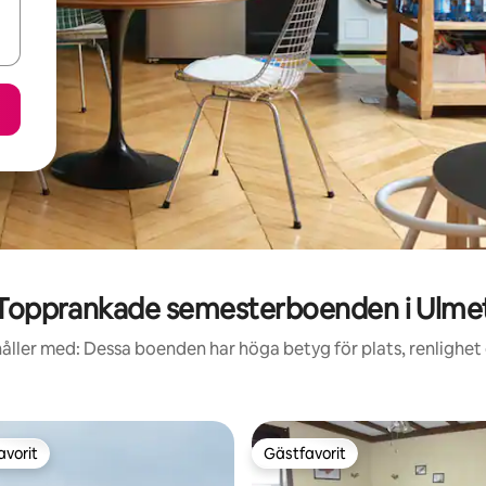
Topprankade semesterboenden i Ulme
åller med: Dessa boenden har höga betyg för plats, renlighet
avorit
Gästfavorit
gästfavorit
Gästfavorit