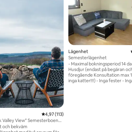
tligt betyg, 56 omdömen
Lägenhet
Semesterlägenhet
- Maximal bokningsperiod 14 da
Husdjur (endast på begäran och
föregående Konsultation max 1 hund,
inga katter!!!) - Inga fester - Inga extra
övernattande gäster - Inget sätt att
ladda elbilar - Shoppingmöjligheter på
plats - liten balkong - Handdukar/lakan
tillhandahålls - För fler bekväml
lägenheten, se beskrivning - 3
fast avgift för slutstädning för vistelse på
4,97 av 5 i genomsnittligt betyg, 113 omdöm
4,97 (113)
mer än 4 dagar (betalas i kontant vid
k Valley View" Semesterboende
ankomst) bokning på minst 2 n
TU
nt och bekväm