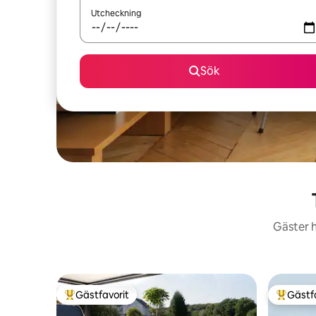
Utcheckning
Sök
Gäster h
Gästfavorit
Gästf
Populär gästfavorit
Populär 