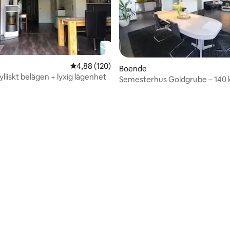
4,88 av 5 i genomsnittligt betyg, 120 omdöm
4,88 (120)
Boende
lliskt belägen + lyxig lägenhet
Semesterhus Goldgrube – 140 
floden
tligt betyg, 29 omdömen