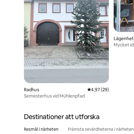
Lägenhet
Mycket idy
Radhus
4,97 av 5 i genomsnit
4,97 (29)
Semesterhus vid Mühlenpfad
Destinationer att utforska
Resmål i närheten
Främsta sevärdheterna i närheten