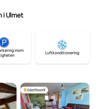
arkitektur och den omgivande naturen.
 i Ulmet
arkering inom
Luftkonditionering
tigheten
Gästfavorit
Populär gästfavorit