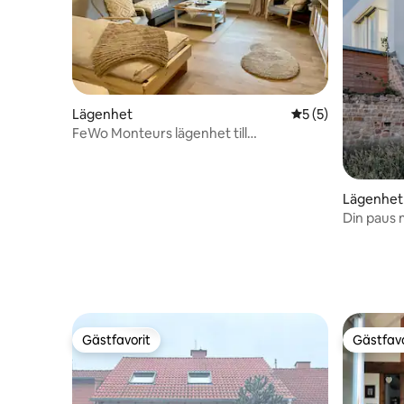
Lägenhet
5 av 5 i genomsni
5 (5)
FeWo Monteurs lägenhet till
Preußensteig II max5Pers
Lägenhet
Din paus m
Gästfavorit
Gästfavo
Gästfavorit
Gästfavo