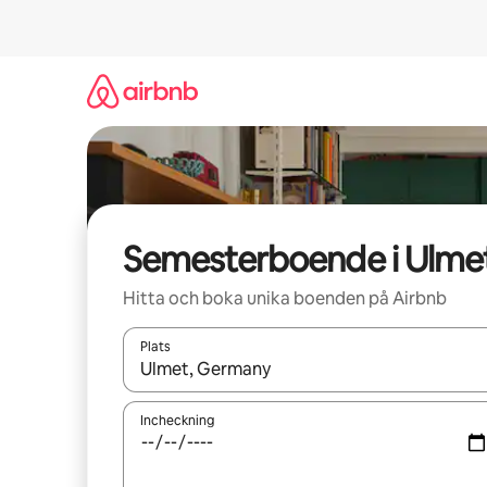
Hoppa
till
innehåll
Semesterboende i Ulme
Hitta och boka unika boenden på Airbnb
Plats
När resultaten är tillgängliga kan du navigera me
Incheckning