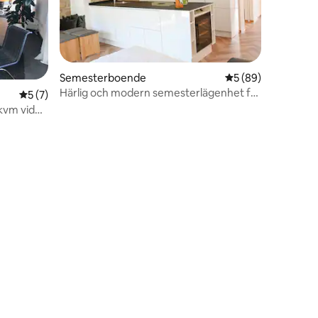
Semesterboende
5 av 5 i genomsnit
5 (89)
en
Härlig och modern semesterlägenhet för
5 av 5 i genomsnittligt betyg, 7 omdömen
5 (7)
vinentusiaster
kvm vid