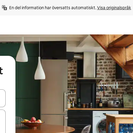
En del information har översatts automatiskt. 
Visa originalspråk
t
d upp- och nedåtpilarna eller utforska genom att trycka eller svepa.