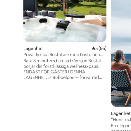
Lägenhet
5 av 5 i genomsnit
5 (56)
Privat lyxspa Bostalsee med bastu och
bubbelpool
Bara 3 minuters bilresa från sjön Bostal
börjar din förstklassiga wellness-paus.
ENDAST FÖR GÄSTER I DENNA
LÄGENHET: ✅ Bubbelpool – förvärmd
och täckt ✅ Bastu utomhus med
panoramafönster ✅ Inomhusbastu med
bastuugn och infraröda element ✅
Designbadkar ✅ Balkong med utsikt över
landsbygden ✅ Bekväma sängar ✅ Fullt
utrustat kök ✅ Golvvärme ✅ Stor terrass
Lägenhet
med loungemöbler ✅ Pergola med LED-
"Hunsrüc
ljus och justerbara lameller Rymligt,
med BAS
En elega
modernt och idealiskt för alla som söker