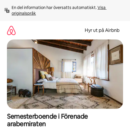
Hoppa
En del information har översatts automatiskt. 
Visa 
till
originalspråk
innehåll
Hyr ut på Airbnb
Semesterboende i Förenade
arabemiraten