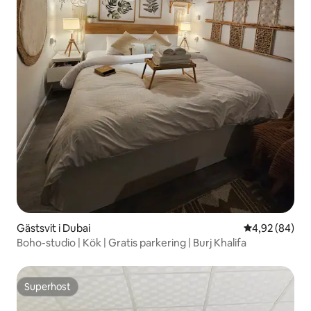
Gästsvit i Dubai
4,92 av 5 i g
4,92 (84)
Boho-studio | Kök | Gratis parkering | Burj Khalifa
Superhost
Superhost