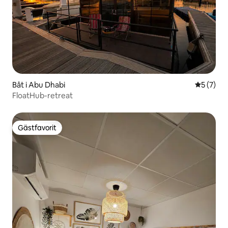
Båt i Abu Dhabi
5 av 5 i 
5 (7)
FloatHub-retreat
Gästfavorit
Gästfavorit