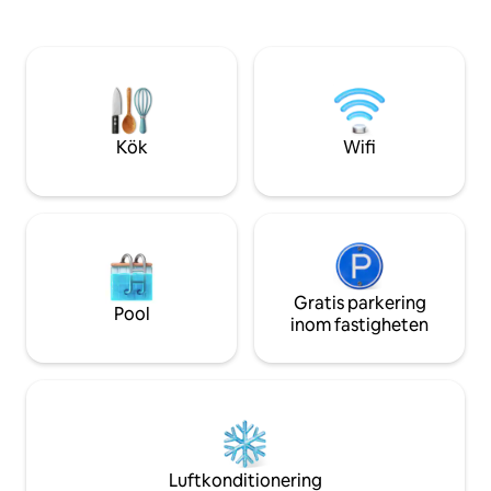
njuta av uteserver
nomader, par, familjer eller grupper på
terrass med utsik
upp till 7 gäster. Bara 15 minuter från
Barnvänliga bekvä
Downtown Dubai och nära stränder,
en barnpool, lekpl
restauranger och stora attraktioner.
säkerhetsgrindar.
Stormarknad på bottenvåningen.
och gratis privat p
tillgänglig på plats.
Kök
Wifi
Gratis parkering
Pool
inom fastigheten
Luftkonditionering