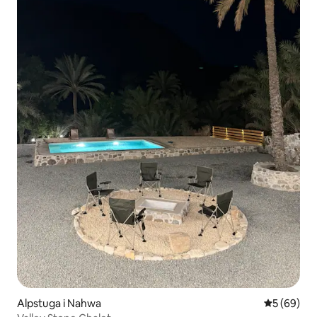
Alpstuga i Nahwa
5 av 5 i g
5 (69)