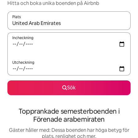
Hitta och boka unika boenden på Airbnb
Plats
När resultaten är tillgängliga kan du navigera med upp- och ned
Incheckning
Utcheckning
Sök
Topprankade semesterboenden i
Förenade arabemiraten
Gäster håller med: Dessa boenden har höga betyg för
plats, renlighet och mer.