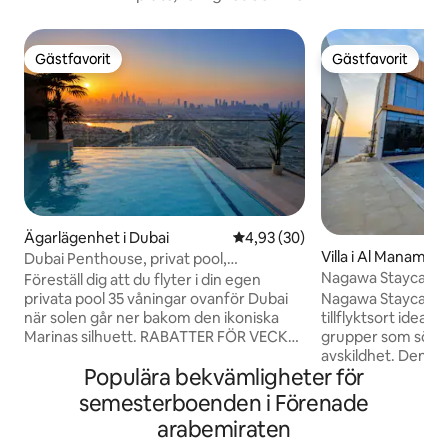
Gästfavorit
Gästfavorit
Gästfavorit
Gästfavorit
Ägarlägenhet i Dubai
4,93 av 5 i genomsnittligt bet
4,93 (30)
Villa i Al Manama
Dubai Penthouse, privat pool,
Nagawa Staycatio
familjevänligt, 2BR
Föreställ dig att du flyter i din egen
Nagawa Staycation
privata pool 35 våningar ovanför Dubai
tillflyktsort idealis
när solen går ner bakom den ikoniska
grupper som söke
Marinas silhuett. RABATTER FÖR VECKO-
avskildhet. Denna 
OCH MÅNADSVISTELSER Denna
Populära bekvämligheter för
sovrum har en pri
fantastiska lägenhet med 2 sovrum är
och trädgård, kom
helt privat utan grannar som kan se in
semesterboenden i Förenade
fullt utrustat kök
och erbjuder en unik upplevelse som
arabemiraten
moderna bekvämli
sällan finns i Dubai. Perfekt för digitala