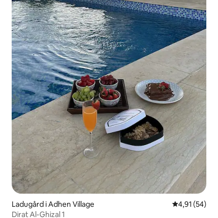
Ladugård i Adhen Village
4,91 av 5 i g
4,91 (54)
Dirat Al-Ghizal 1