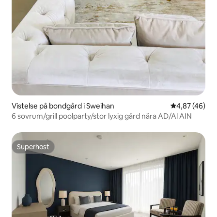
Vistelse på bondgård i Sweihan
4,87 av 5 i g
4,87 (46)
6 sovrum/grill poolparty/stor lyxig gård nära AD/Al AIN
Superhost
Superhost