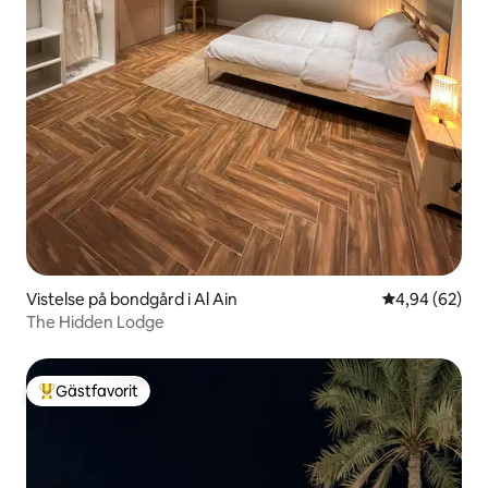
Vistelse på bondgård i Al Ain
4,94 av 5 i g
4,94 (62)
The Hidden Lodge
Gästfavorit
Populär gästfavorit