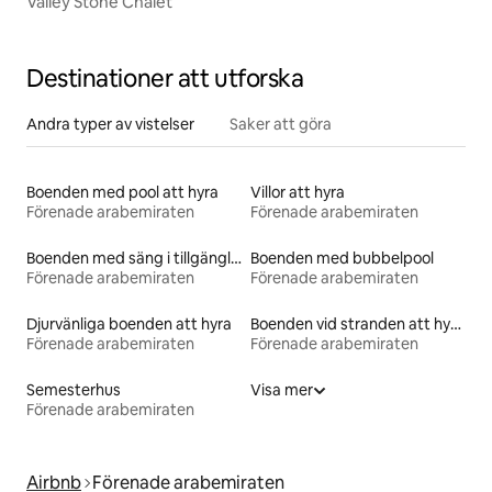
Valley Stone Chalet
Destinationer att utforska
Andra typer av vistelser
Saker att göra
Boenden med pool att hyra
Villor att hyra
Förenade arabemiraten
Förenade arabemiraten
Boenden med säng i tillgänglighetsanpassad höjd
Boenden med bubbelpool
Förenade arabemiraten
Förenade arabemiraten
Djurvänliga boenden att hyra
Boenden vid stranden att hyra
Förenade arabemiraten
Förenade arabemiraten
Semesterhus
Visa mer
Förenade arabemiraten
Airbnb
Förenade arabemiraten