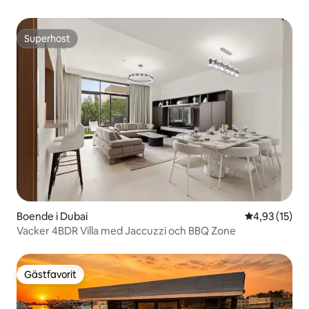
Superhost
Superhost
Boende i Dubai
4,93 av 5 i g
4,93 (15)
Vacker 4BDR Villa med Jaccuzzi och BBQ Zone
Gästfavorit
Gästfavorit