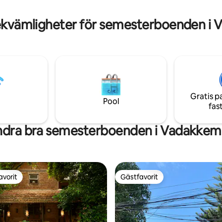
gjorde när vi skapade det.
vår villa är det perfekta stället
a av, ladda om och skapa
ekvämligheter för semesterboenden i 
 minnen.
Gratis p
Pool
fas
dra bra semesterboenden i Vadakkem
avorit
Gästfavorit
gästfavorit
Gästfavorit