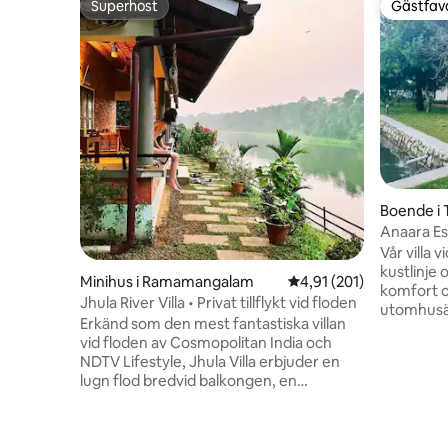
Superhost
Gästfavo
Superhost
Gästfavo
Boende i
Anaara Esc
Vår villa 
kustlinje
Minihus i Ramamangalam
4,91 av 5 i genomsnitt
4,91 (201)
komfort o
Jhula River Villa • Privat tillflykt vid floden
utomhusäv
Erkänd som den mest fantastiska villan
det den pe
vid floden av Cosmopolitan India och
en romanti
NDTV Lifestyle, Jhula Villa erbjuder en
nära och k
lugn flod bredvid balkongen, en
med spänn
glödande solnedgång och en by som
fiskeplats
känns frusen i tiden, vilket skapar en
för alla å
reträtt du kommer att längta efter att
moderna 