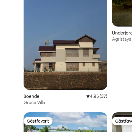
Underjord
Agristays
Homestay 
Boende
4,95 av 5 i genomsnit
4,95 (37)
Grace Villa
Gästfavorit
Gästfavo
Gästfavorit
Gästfavo