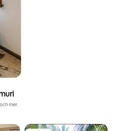
muri
 och mer.
Boende i