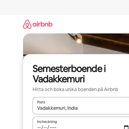
Hoppa
till
innehåll
Semesterboende i
Vadakkemuri
Hitta och boka unika boenden på Airbnb
Plats
När resultaten är tillgängliga kan du navigera me
Incheckning