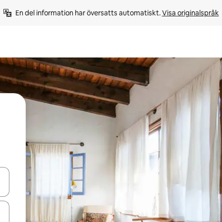
En del information har översatts automatiskt. 
Visa originalspråk
d upp- och nedåtpilarna eller utforska genom att trycka eller svepa.