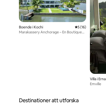
Boende i Kochi
5 av 5 i genomsnit
5 (16)
Marakassery Anchorage – En Boutique
Villa
Villa i Er
Emville
Destinationer att utforska