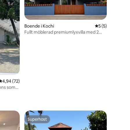
Boende i Kochi
5 av 5 i genomsni
5 (5)
Fullt möblerad premiumlyxvilla med 2
en
sovrum och service
4,94 av 5 i genomsnittligt betyg, 72 omdömen
4,94 (72)
änns som
Superhost
Superhost