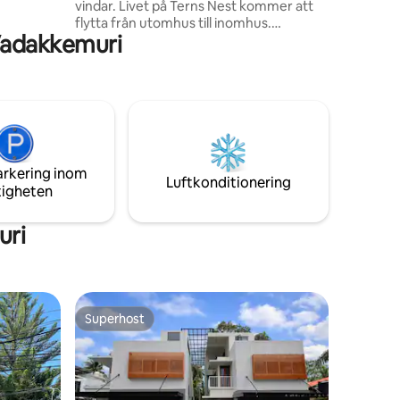
vindar. Livet på Terns Nest kommer att
flytta från utomhus till inomhus.
Vadakkemuri
Gräsmattorna kommer att vara våta. För
sanna regnkännare är detta en bra tid.
Men kom med paraplyer och regnkläder.
Det kan vara en verkligt våt värld. Regn –
vissa gillar det, andra inte. Men för oss är
du vår gäst. I regn eller solsken.
Ytterligare mat och städning på begäran.
Shikara/husbåtar/snabbåtsfaciliteter
arkering inom
finns tillgängliga under pauser i regnet.
Luftkonditionering
tigheten
uri
Superhost
Superhost