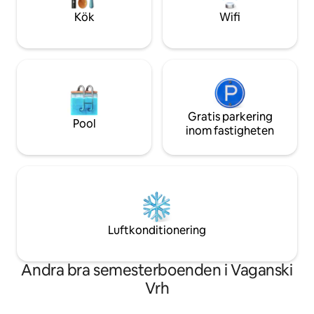
solnedgången som du kan njuta av
Bara BOKA det!!
Kök
Wifi
direkt från den varma jacuzzin...
Gratis parkering
Pool
inom fastigheten
Luftkonditionering
Andra bra semesterboenden i Vaganski
Vrh