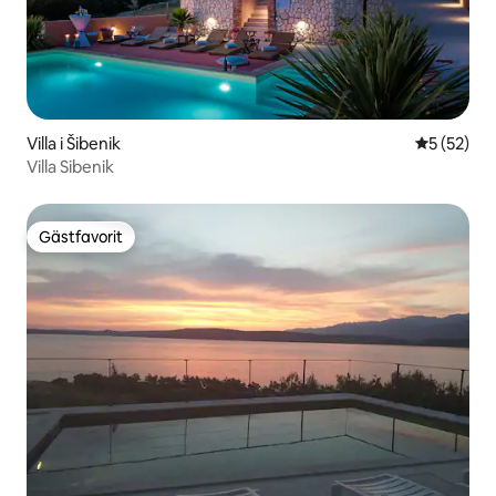
Villa i Šibenik
5 av 5 i g
5 (52)
Villa Sibenik
Gästfavorit
Gästfavorit