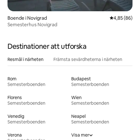
Boende i Novigrad
4,85 av 5 i g
4,85 (86)
Semesterhus Novigrad
Destinationer att utforska
Resmål i närheten
Främsta sevärdheterna i närheten
Rom
Budapest
Semesterboenden
Semesterboenden
Florens
Wien
Semesterboenden
Semesterboenden
Venedig
Neapel
Semesterboenden
Semesterboenden
Verona
Visa mer