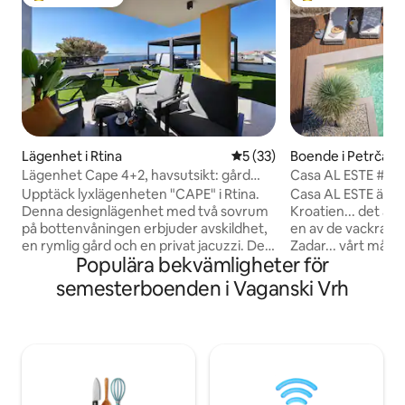
Populär gästfavorit
Populär gästfavor
Lägenhet i Rtina
5 av 5 i genomsnittligt be
5 (33)
Boende i Petrčan
Lägenhet Cape 4+2, havsutsikt: gård
Casa AL ESTE #hav
och jacuzzi
#fitness #yoga
Upptäck lyxlägenheten "CAPE" i Rtina.
Casa AL ESTE är int
Denna designlägenhet med två sovrum
Kroatien... det är 
på bottenvåningen erbjuder avskildhet,
en av de vackraste
en rymlig gård och en privat jacuzzi. Det
Zadar... vårt mål v
Populära bekvämligheter för
utmärkta läget, bara några minuters
för DIG att vara G
bilresa från Paški-bron, kombinerar
du anländer... det
semesterboenden i Vaganski Vrh
naturens lugn med närheten till Zadar
destination du inte
(30 min). Det är ett idealiskt val för
GLÄDJE... 200m2 h
familjer som vill ha högsta komfort. Du
excellens, 40m2 po
kommer att förtrollas av den vackra
yogaområde, bastu
panoramautsikten över havet och de
bekväm bäddsoffa
närliggande öarna. Men
parkeringsplatser
huvudattraktionen är den magnifika
lyxiga detaljer för 