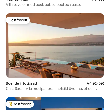
Villa Lovelos med pool, bubbelpool och bastu
Gästfavorit
Gästfavorit
Boende i Novigrad
4,92 av 5 i g
4,92 (59)
Casa Sara – villa med panoramautsikt över havet och
bergen
Gästfavorit
Populär gästfavorit