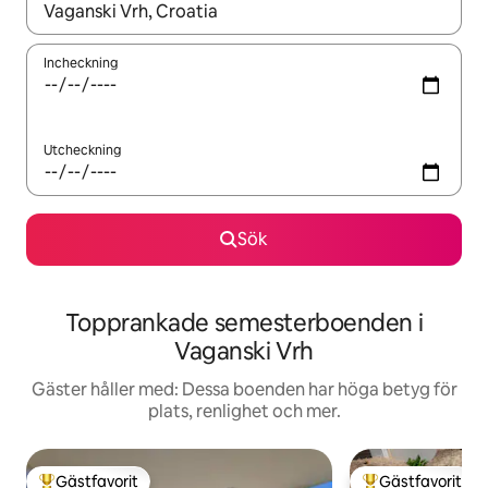
När resultaten är tillgängliga kan du navigera med upp- och ned
Incheckning
Utcheckning
Sök
Topprankade semesterboenden i
Vaganski Vrh
Gäster håller med: Dessa boenden har höga betyg för
plats, renlighet och mer.
Gästfavorit
Gästfavorit