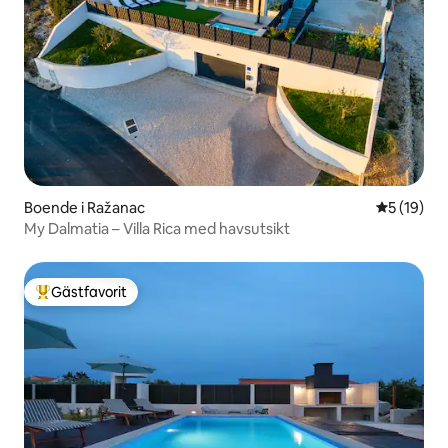
Boende i Ražanac
5 av 5 i g
5 (19)
My Dalmatia – Villa Rica med havsutsikt
Gästfavorit
Populär gästfavorit