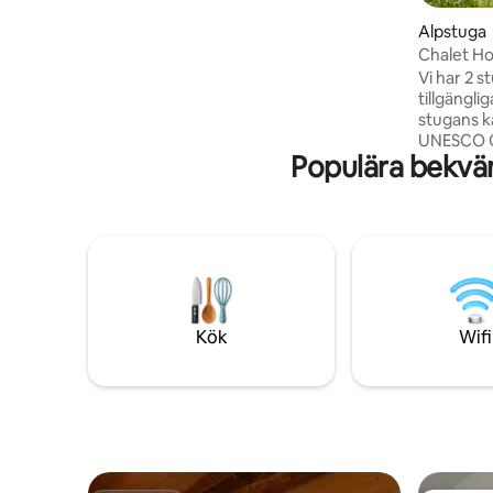
jacuzzi som vetter mot topparna (öppet
Alpstuga
december till maj). Bara 100 meter från
Chalet Ho
en blå backe, med tillgång till ski-in/ski-
trädgård.
out beroende på snöförhållandena. En
Vi har 2 s
bekväm, autentisk miljö i hjärtat av 3
tillgängli
Valleys!
stugans kalender. Ino
UNESCO G
Populära bekvä
mellan de
Annecy, A
stuga med
inhägnad 
tillgång t
traditionell S
(sängkläd
användning av 
bilresa til
Kök
Wifi