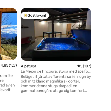
Lägenhe
Gästfavorit
Gästfav
Populär gästfavorit
Gästfav
Glaciäre
Mysig 67
atmosfär,
resort oc
skidback
upp till 6
barnfami
badrum. Lägenheten är smakfullt inredd
och har e
välutrust
,85 av 5 i genomsnittligt betyg, 127 omdömen
4,85 (127)
Alpstuga
5 av 5 i genomsnitt
5 (107)
hörnet. D
våningen utan hiss
La Méjon de l'Incoura, stuga med spa för
finns här 
ata lite
8 personer
Beläget i hjärtat av Tarentaise i en lugn by
perfekta
tre
och mitt bland magnifika skidorter,
kommer denna stuga skapad i en
gammal bondgård att ge dig komfort
tora
och lugn. Du har tillgång till ett spa för 5
personer, ett biljardbord, ett fotbollsbord
och ett utomhusområde med grill och
bord. 20 minuters bilresa från