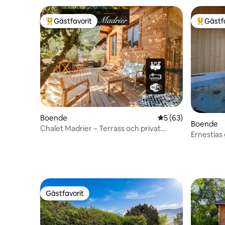
Gästfavorit
Gästf
Populär gästfavorit
Populär 
Boende
5 av 5 i genomsnit
5 (63)
Boende
Chalet Madrier – Terrass och privat
Ernestias
jacuzzi
Gästfavorit
Gästfavorit