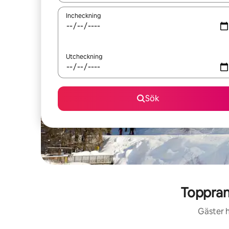
Incheckning
Utcheckning
Sök
Toppran
Gäster h