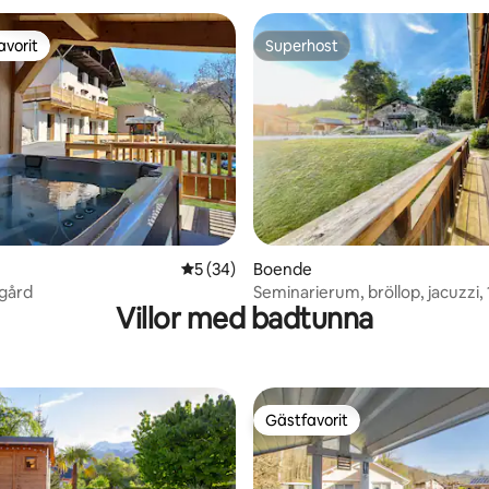
avorit
Superhost
gästfavorit
Superhost
tligt betyg, 63 omdömen
5 av 5 i genomsnittligt betyg, 34 omdöm
5 (34)
Boende
 gård
Seminarierum, bröllop, jacuzzi, 1
Villor med badtunna
personer
Gästfavorit
Gästfavorit