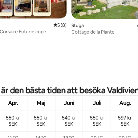
5 av 5 i genomsnittligt betyg, 8 omdöm
5 (8)
Stuga
 Corsaire Futuroscope
Cottage de la Plante
tionering · Parkering
tligt betyg, 34 omdömen
 är den bästa tiden att besöka Valdivie
Apr.
Maj
Juni
Juli
Aug.
550 kr
550 kr
540 kr
550 kr
597 kr
SEK
SEK
SEK
SEK
SEK