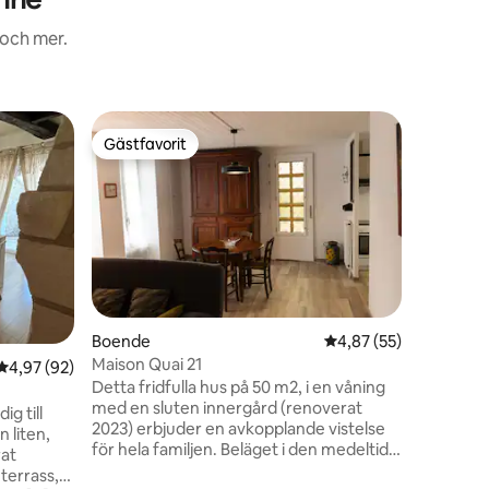
 och mer.
Vistelse
Gästfavorit
Gästf
Gästfavorit
Populär
Gîte Frai
Vill du ta
batterie
Vienne. Promenader, kanot, läsning vid
brasan, a
utrymme d
du behöve
denna cha
utrustad 
Boende
4,87 av 5 i genomsnit
4,87 (55)
en
erbjuder 
Maison Quai 21
4,97 av 5 i genomsnittligt betyg, 92 omdömen
4,97 (92)
och dess 
Detta fridfulla hus på 50 m2, i en våning
att obser
med en sluten innergård (renoverat
... Stuga
g till
2023) erbjuder en avkopplande vistelse
 liten,
för hela familjen. Beläget i den medeltida
rat
byn Morthemer (Valdivienne) som korsas
terrass,