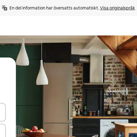
En del information har översatts automatiskt. 
Visa originalspråk
d upp- och nedåtpilarna eller utforska genom att trycka eller svepa.