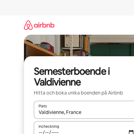
Hoppa
till
innehåll
Semesterboende i
Valdivienne
Hitta och boka unika boenden på Airbnb
Plats
När resultaten är tillgängliga kan du navigera me
Incheckning