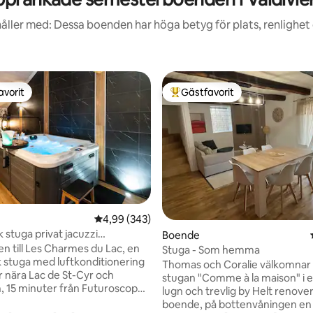
åller med: Dessa boenden har höga betyg för plats, renlighet
avorit
Gästfavorit
gästfavorit
Populär gästfavorit
4,99 av 5 i genomsnittligt betyg, 343 omdöm
4,99 (343)
 stuga privat jacuzzi
ligt betyg, 189 omdömen
Boende
pe 15 min
 till Les Charmes du Lac, en
Stuga - Som hemma
 stuga med luftkonditionering
Thomas och Coralie välkomnar di
r nära Lac de St-Cyr och
stugan "Comme à la maison" i en
, 15 minuter från Futuroscope.
lugn och trevlig by Helt renove
cuzzi, Love Sofa, stor skärm med
boende, på bottenvåningen en 