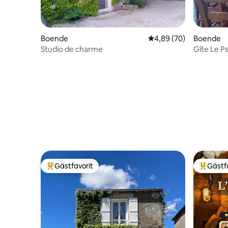
Boende
4,89 av 5 i genomsnit
4,89 (70)
Boende
Studio de charme
Gîte Le P
och husdj
Gästfavorit
Gästf
Populär gästfavorit
Populär 