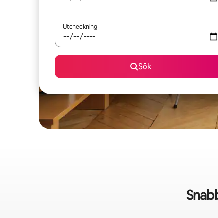
Utcheckning
Sök
Snabb