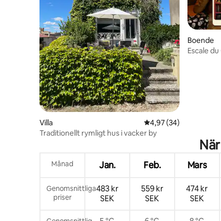
Boende
Escale du
Luftkondi
Villa
4,97 av 5 i genomsnit
4,97 (34)
Traditionellt rymligt hus i vacker by
När
Månad
Jan.
Feb.
Mars
483 kr
559 kr
474 kr
Genomsnittliga
priser
SEK
SEK
SEK
Genomsnittlig