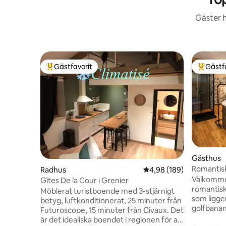
Gäster h
Gästfavorit
Gästf
Populär gästfavorit
Populär 
Gästhus
Romantisk
Radhus
4,98 av 5 i genomsnitt
4,98 (189)
Futurosco
Välkommen
Gîtes De la Cour i Grenier
romantisk
Möblerat turistboende med 3-stjärnigt
som ligge
betyg, luftkonditionerat, 25 minuter från
golfbanan
Futuroscope, 15 minuter från Civaux. Det
Privat ja
är det idealiska boendet i regionen för att