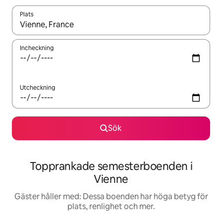
Plats
När resultaten är tillgängliga kan du navigera med upp- och ned
Incheckning
Utcheckning
Sök
Topprankade semesterboenden i
Vienne
Gäster håller med: Dessa boenden har höga betyg för
plats, renlighet och mer.