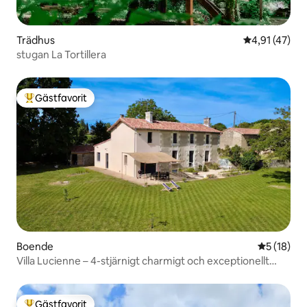
Trädhus
4,91 av 5 i g
4,91 (47)
stugan La Tortillera
Gästfavorit
Populär gästfavorit
Boende
5 av 5 i g
5 (18)
Villa Lucienne – 4-stjärnigt charmigt och exceptionellt
boende
Gästfavorit