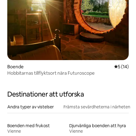
Boende
5 av 5 i g
5 (14)
Hobbitarnas tillflyktsort nära Futuroscope
Destinationer att utforska
Andra typer av vistelser
Främsta sevärdheterna i närheten
Boenden med frukost
Djurvänliga boenden att hyra
Vienne
Vienne