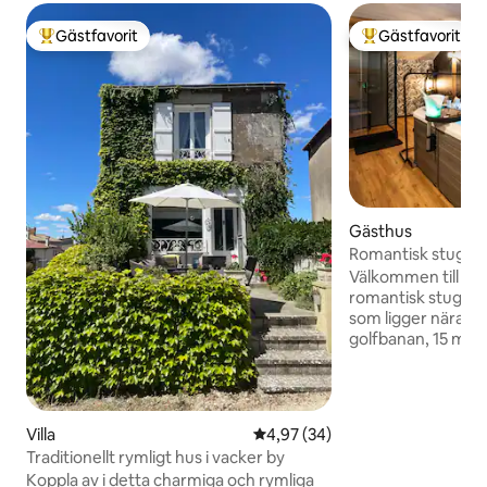
Gästfavorit
Gästfavorit
Populär gästfavorit
Populär gästfavor
Gästhus
Romantisk stuga pr
Futuroscope 15 m
Välkommen till Le
romantisk stuga m
som ligger nära La
golfbanan, 15 min
Privat jacuzzi, Lo
Netflix, Prime...:
välbefinnande och 
och intim atmosfär
Villa
4,97 av 5 i genomsnittligt bet
4,97 (34)
semester. Cyklar tillgän
Traditionellt rymligt hus i vacker by
massage, måltider
Koppla av i detta charmiga och rymliga
alternativ. En romantisk semester borta