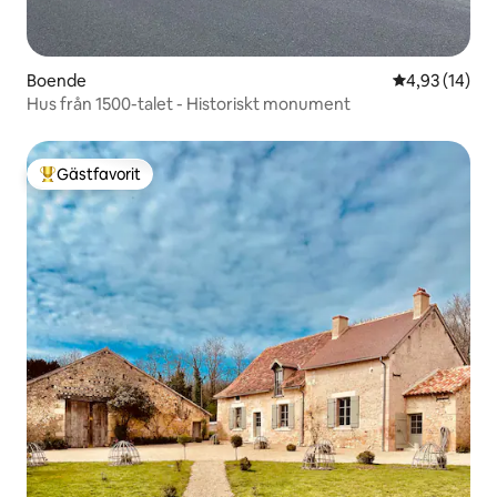
Boende
4,93 av 5 i g
4,93 (14)
Hus från 1500-talet - Historiskt monument
Gästfavorit
Populär gästfavorit