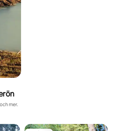
erön
 och mer.
Boende i 