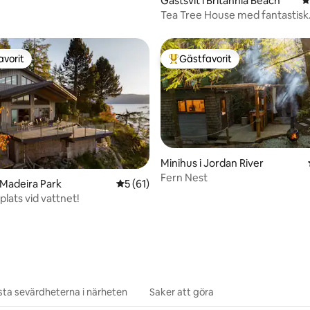
Gästsvit i Britannia Beach
4
Tea Tree House med fantastisk
havsutsikt
avorit
Gästfavorit
gästfavorit
Populär gästfavorit
Minihus i Jordan River
Fern Nest
ligt betyg, 479 omdömen
 Madeira Park
5 av 5 i genomsnittligt betyg, 61 omdöm
5 (61)
plats vid vattnet!
ta sevärdheterna i närheten
Saker att göra