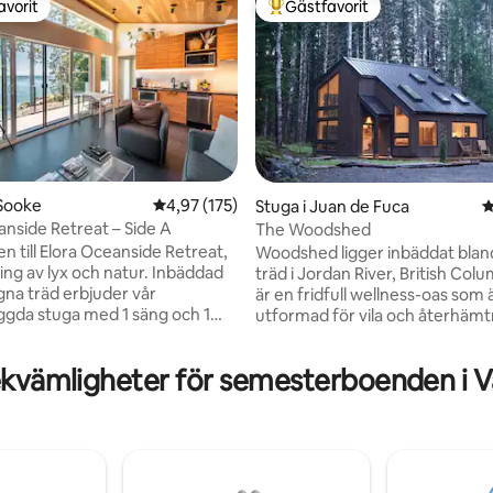
avorit
Gästfavorit
gästfavorit
Populär gästfavorit
 Sooke
4,97 av 5 i genomsnittligt betyg, 175 omdöm
4,97 (175)
Stuga i Juan de Fuca
4
anside Retreat – Side A
The Woodshed
ligt betyg, 115 omdömen
 till Elora Oceanside Retreat,
Woodshed ligger inbäddat blan
ing av lyx och natur. Inbäddad
träd i Jordan River, British Col
na träd erbjuder vår
är en fridfull wellness-oas som 
ggda stuga med 1 säng och 1
utformad för vila och återhämt
 privat fristad med fantastisk
Naturligt trä, rena linjer och st
er havet, träden och bergen.
gör att du kan njuta av skogen 
ekvämligheter för semesterboenden i 
gnet på din privata uteplats,
kusten. Koppla av i en cederbas
 i bubbelpoolen eller få tillgång
badtunna efter att ha utforska
troligt privata stranden precis
närliggande stränder, surfplats
natursköna vandringsleder. Va
 strandentusiast eller bara
minimalistiskt och lugnande – h
nadsväckande lycka, ger våra
skogens ljud och havsluften u