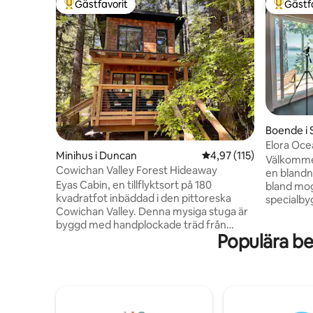
Gästfavorit
Gästf
Populär gästfavorit
Populär 
Boende i
Elora Oce
Minihus i Duncan
4,97 av 5 i genomsnitt
4,97 (115)
Välkommen
Cowichan Valley Forest Hideaway
en blandn
Eyas Cabin, en tillflyktsort på 180
bland mog
kvadratfot inbäddad i den pittoreska
specialby
Cowichan Valley. Denna mysiga stuga är
badrum en
byggd med handplockade träd från
utsikt öv
Populära b
fastigheten och har ett fullt stående loft
Njut av lu
med en lyxig kingsize-säng, perfekt för
slappna av
förtrollande nätter under stjärnorna.
till den o
Vakna upp till doften av nybryggt kaffe
utanför. Oavsett om du är en ivrig
och njut av besök från de boende
vandrare,
korparna, som ger en touch av magi till
söker häp