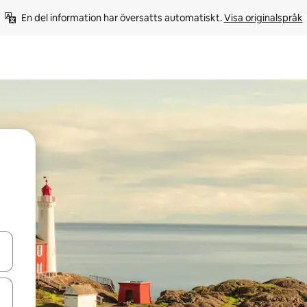
En del information har översatts automatiskt. 
Visa originalspråk
d upp- och nedåtpilarna eller utforska genom att trycka eller svepa.