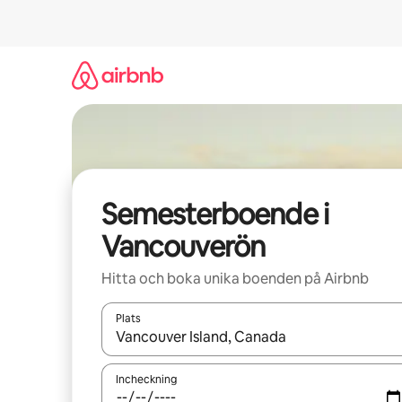
Hoppa
till
innehåll
Semesterboende i
Vancouverön
Hitta och boka unika boenden på Airbnb
Plats
När resultaten är tillgängliga kan du navigera me
Incheckning