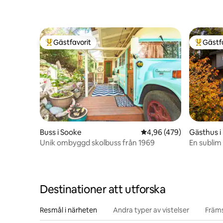
Gästfavorit
Gästf
Populär gästfavorit
Populär 
Buss i Sooke
4,96 av 5 i genomsnitt
4,96 (479)
Gästhus i
Unik ombyggd skolbuss från 1969
En sublim 
Destinationer att utforska
Resmål i närheten
Andra typer av vistelser
Främs