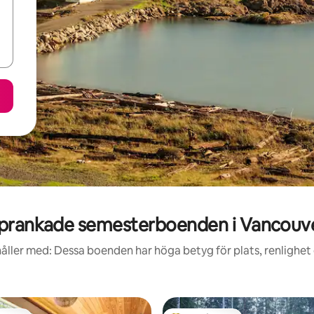
prankade semesterboenden i Vancouv
åller med: Dessa boenden har höga betyg för plats, renlighet