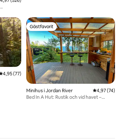
,97 av 5 i genomsnittligt betyg, 526 omdömen
4,97 (526)
Gästfavorit
Gästfavorit
4,95 av 5 i genomsnittligt betyg, 77 omdömen
4,95 (77)
en
Minihus i Jordan River
4,97 av 5 i genomsnit
4,97 (74)
Bed In A Hut: Rustik och vid havet –
tillgång till stranden