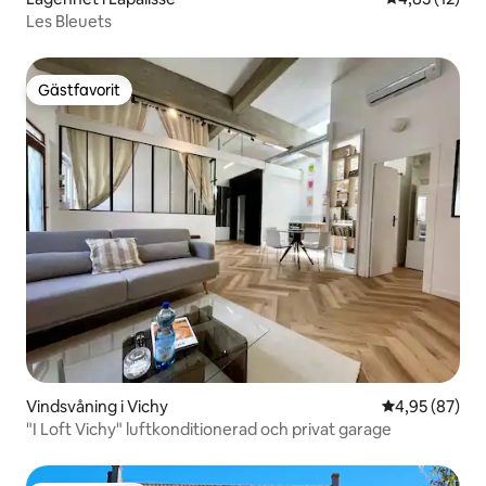
Les Bleuets
Gästfavorit
Gästfavorit
Vindsvåning i Vichy
4,95 av 5 i g
4,95 (87)
"I Loft Vichy" luftkonditionerad och privat garage