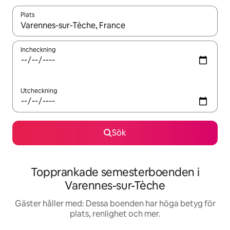
Plats
När resultaten är tillgängliga kan du navigera med upp- och ned
Incheckning
Utcheckning
Sök
Topprankade semesterboenden i
Varennes-sur-Tèche
Gäster håller med: Dessa boenden har höga betyg för
plats, renlighet och mer.