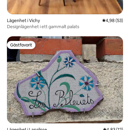
Lägenhet i Vichy
4,98 av 5 i g
4,98 (53)
Designlägenhet i ett gammalt palats
Gästfavorit
Gästfavorit
Lägenhet i Lapalisse
4,83 av 5 i g
4,83 (12)