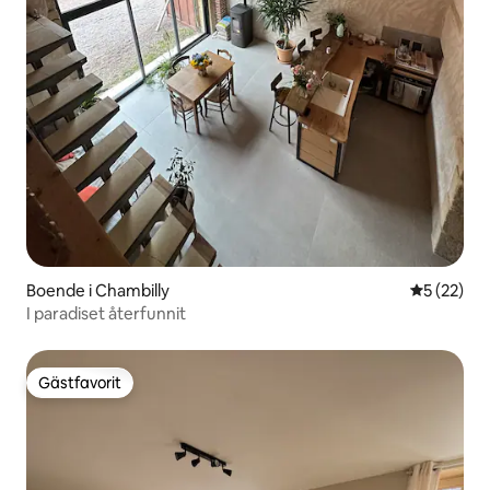
Boende i Chambilly
5 av 5 i g
5 (22)
I paradiset återfunnit
Gästfavorit
Gästfavorit