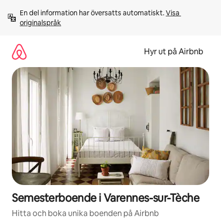
Hoppa
En del information har översatts automatiskt. 
Visa 
till
originalspråk
innehåll
Hyr ut på Airbnb
Semesterboende i Varennes-sur-Tèche
Hitta och boka unika boenden på Airbnb