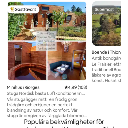
Gästfavorit
Superhost
Populär gästfavorit
Superhost
Boende i Thionne
Antik bondgård b
Sculpture Parc
Le Fraisier, ett fö
traditionell Bourb
älskare av agro-t
konst. Huset står mitt emot ett
fantastiskt renäss
Minihus i Riorges
4,99 av 5 i genomsnittligt bety
4,99 (103)
och erbjuder en fi
Stuga Nordisk bastu Luftkonditionering
foten av Auvergn
Privat parkering
Vår stuga ligger mitt i en frodig grön
enastående skulpturala
trädgård och erbjuder en perfekt
man hitta vila eller
blandning av natur och komfort. Vår
promenader genom
stuga är omgiven av färgglada blommor,
mest autentiska re
Populära bekvämligheter för
en växthäck och ett trästaket och
stadslivet. För de yngre gästerna ligger
erbjuder den perfekta tillflyktsorten för