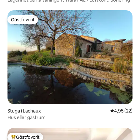
Gästfavorit
Gästfavorit
Stuga i Lachaux
4,95 av 5 i g
4,95 (22)
Hus eller gästrum
Gästfavorit
Populär gästfavorit