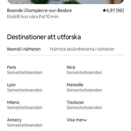
Boende i Dompierre-sur-Besbre
4,97 av 5 i g
4,97 (96)
Enskilt hus nära Pal 10 min
Destinationer att utforska
Resmål i närheten
Främsta sevärdheterna i närheten
Paris
Nice
Semesterboenden
Semesterboenden
Lyon
Marseille
Semesterboenden
Semesterboenden
Milano
Toulouse
Semesterboenden
Semesterboenden
Annecy
Visa mer
Semesterboenden