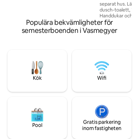
gång en kunglig gruvstad. Det finns
separat hus. Läge
många möjligheter till vandring och
dusch-toalett, TV o
upptäckt av kulturminnesmärken i det
Handdukar och sä
bredare området.
Populära bekvämligheter för
tillhandahållas s
kan tänkas Lägenh
semesterboenden i Vasmegyer
byggd 2021 för avk
gäster. Poolen ka
gäster i lägenhet
Smaragd, med förb
husreglerna och ö
poolavdelningen fö
tillgänglig från 9:00
och 31 augusti.
Kök
Wifi
Gratis parkering
Pool
inom fastigheten