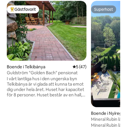
Gästfavorit
Superhost
Populär gästfavorit
Superhost
Boende i Telkibánya
5 av 5 i genomsnittligt be
5 (47)
Guldström "Golden Bach" pensionat
I vårt lantliga hus i den ungerska byn
Telkibánya är vi glada att kunna ta emot
dig under hela året. Huset har kapacitet
för 8 personer. Huset består av en hall,
kök, tre sovrum, två badrum. Vid huset
finns en stor trädgård med en paviljong
för uteservering och sommarkök. Här
Boende i Nyíregy
kan du koppla av med vänner vid grillen,
Mineral Rubin läg
grillning eller sällskapsspel. Byn var en
Mineral Rubin läge