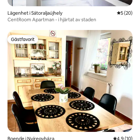
Lägenhet i Sátoraljaújhely
5 av 5 i g
5 (20)
CentRoom Apartman - i hjärtat av staden
Gästfavorit
Gästfavorit
Boende i Nyíregyháza
4,9 av 5 i g
4,9 (10)