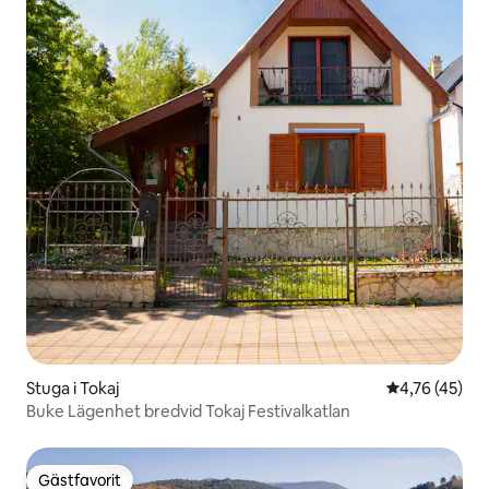
Stuga i Tokaj
4,76 av 5 i g
4,76 (45)
Buke Lägenhet bredvid Tokaj Festivalkatlan
Gästfavorit