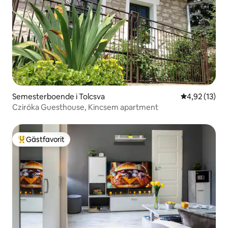
Semesterboende i Tolcsva
4,92 av 5 i g
4,92 (13)
Cziróka Guesthouse, Kincsem apartment
Gästfavorit
Populär gästfavorit