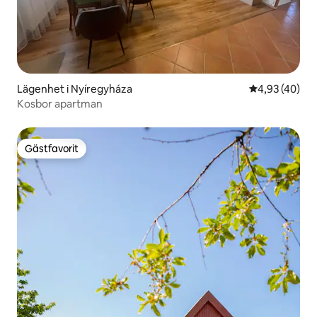
Lägenhet i Nyíregyháza
4,93 av 5 i g
4,93 (40)
Kosbor apartman
Gästfavorit
Gästfavorit