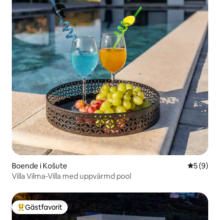
Boende i Košute
5 av 5 i 
5 (9)
Villa Vilma-Villa med uppvärmd pool
Gästfavorit
Populär gästfavorit