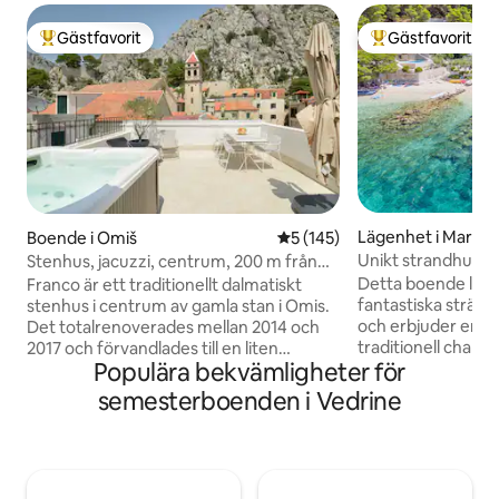
Gästfavorit
Gästfavorit
Populär gästfavorit
Populär gästfavor
Lägenhet i Marušić
Boende i Omiš
5 av 5 i genomsnittligt bet
5 (145)
Unikt strandhus med
Stenhus, jacuzzi, centrum, 200 m från
stranden
Detta boende ligg
Franco är ett traditionellt dalmatiskt
fantastiska stränd
stenhus i centrum av gamla stan i Omis.
och erbjuder en p
Det totalrenoverades mellan 2014 och
traditionell char
2017 och förvandlades till en liten
Populära bekvämligheter för
Detta boende är en
arkitektonisk juvel. Renoveringar gjordes
de få kvarvarande p
i samarbete med historiska
semesterboenden i Vedrine
ställe. Tänk dig at
bevarandeexperter för att säkerställa
ljuden från havet,
att den ursprungliga arkitekturen i ett
en orörd stenstrand
gammalt dalmatiskt hus efterlevs.
vattnet bjuder in 
Arbetet utfördes av en expertarkitekt,
av Kroatien i ett 
som noggrant säkerställde att varje