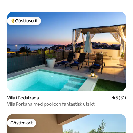
Gästfavorit
Populär gästfavorit
Villa i Podstrana
5 av 5 i g
5 (31)
Villa Fortuna med pool och fantastisk utsikt
Gästfavorit
Gästfavorit