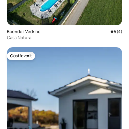
Boende i Vedrine
5 av 5 i 
5 (4)
Casa Natura
Gästfavorit
Gästfavorit