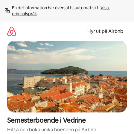
Hoppa
En del information har översatts automatiskt. 
Visa 
till
originalspråk
innehåll
Hyr ut på Airbnb
Semesterboende i Vedrine
Hitta och boka unika boenden på Airbnb