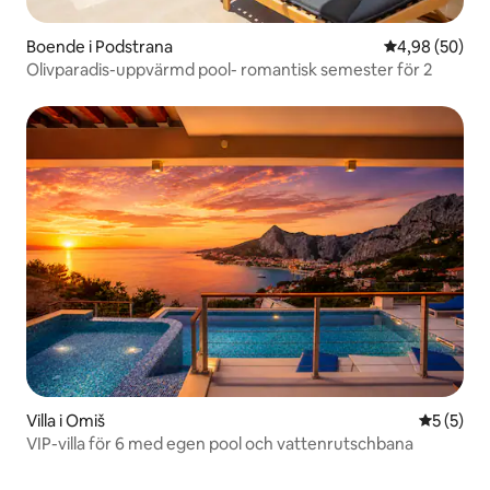
Boende i Podstrana
4,98 av 5 i g
4,98 (50)
Olivparadis-uppvärmd pool- romantisk semester för 2
Villa i Omiš
5 av 5 i 
5 (5)
VIP-villa för 6 med egen pool och vattenrutschbana