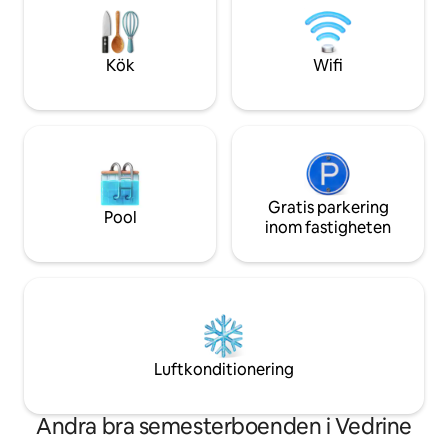
sällsynt som det ä
detalj var autentisk i skapandet av en
och upplev en sem
perfekt syntes av traditionella
är värdig en kung.
byggmetoder och moderna material.
Kök
Wifi
Lämnar rum, Jacuzzi, grill Du kan
kontakta mig via min mobiltelefon, e-
post, sms, WhatsApp, Viber Huset ligger
i hjärtat av gamla stan, bara några meter
från restauranger, kaféer,
souvenirbutiker, stormarknader,
sandstranden och kulturella
sevärdheter. Det finns en kyrka nära
Gratis parkering
Pool
huset, så du kan höra klockorna ringa.
inom fastigheten
Luftkonditionering
Andra bra semesterboenden i Vedrine