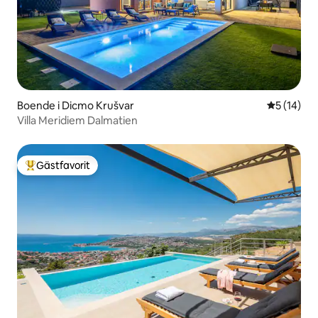
Boende i Dicmo Krušvar
5 av 5 i g
5 (14)
Villa Meridiem Dalmatien
Gästfavorit
Populär gästfavorit