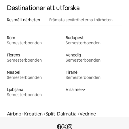
Destinationer att utforska
Resmål i närheten
Främsta sevärdheterna i närheten
Rom
Budapest
Semesterboenden
Semesterboenden
Florens
Venedig
Semesterboenden
Semesterboenden
Neapel
Tiranë
Semesterboenden
Semesterboenden
Ljubljana
Visa mer
Semesterboenden
Airbnb
Kroatien
Split-Dalmatia
Vedrine