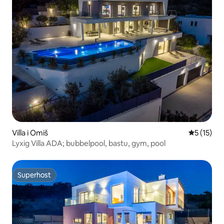
Villa i Omiš
5 av 5 i g
5 (15)
Lyxig Villa ADA; bubbelpool, bastu, gym, pool
Superhost
Superhost