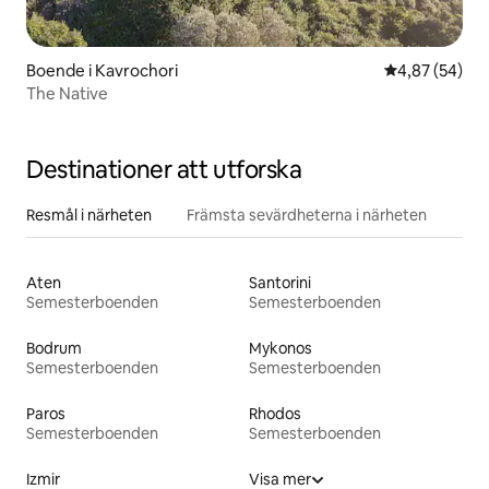
Boende i Kavrochori
4,87 av 5 i g
4,87 (54)
The Native
Destinationer att utforska
Resmål i närheten
Främsta sevärdheterna i närheten
Aten
Santorini
Semesterboenden
Semesterboenden
Bodrum
Mykonos
Semesterboenden
Semesterboenden
Paros
Rhodos
Semesterboenden
Semesterboenden
Izmir
Visa mer