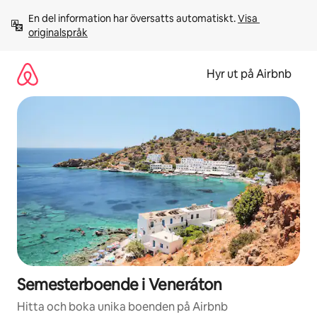
Hoppa
En del information har översatts automatiskt. 
Visa 
till
originalspråk
innehåll
Hyr ut på Airbnb
Semesterboende i Veneráton
Hitta och boka unika boenden på Airbnb