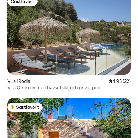
Gästfavorit
Gästfavorit
Villa i Rodia
4,95 av 5 i g
4,95 (22)
Villa Omikron med havsutsikt och privat pool!
Gästfavorit
Populär gästfavorit