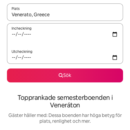
Plats
När resultaten är tillgängliga kan du navigera med upp- och ned
Incheckning
Utcheckning
Sök
Topprankade semesterboenden i
Veneráton
Gäster håller med: Dessa boenden har höga betyg för
plats, renlighet och mer.