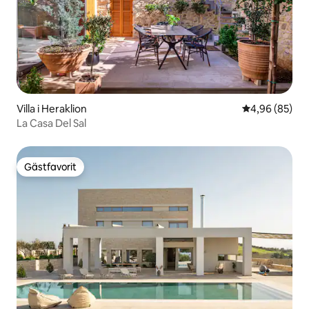
Villa i Heraklion
4,96 av 5 i g
4,96 (85)
La Casa Del Sal
Gästfavorit
Gästfavorit