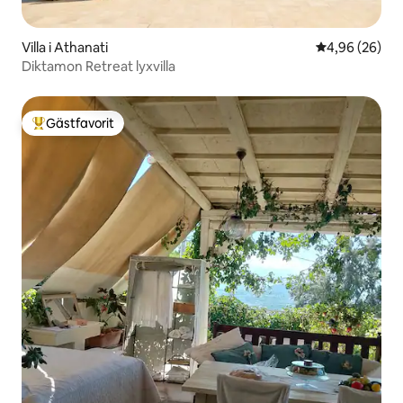
Villa i Athanati
4,96 av 5 i g
4,96 (26)
Diktamon Retreat lyxvilla
Gästfavorit
Populär gästfavorit