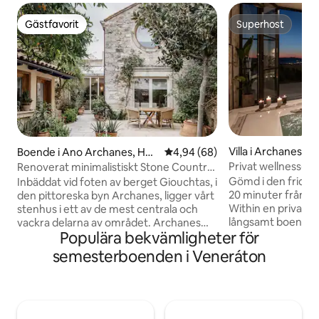
Gästfavorit
Superhost
Gästfavorit
Superhost
Villa i Archanes
Boende i Ano Archanes, Her
4,94 av 5 i genomsnittligt bet
4,94 (68)
aklion, Crete
Privat wellness-vil
Renoverat minimalistiskt Stone Country
närheten
House
Gömd i den fridful
Inbäddat vid foten av berget Giouchtas, i
20 minuter från He
den pittoreska byn Archanes, ligger vårt
Within en privat vi
stenhus i ett av de mest centrala och
långsamt boende o
vackra delarna av området. Archanes
Populära bekvämligheter för
boende på 156 m² l
ligger 20 minuter från centrum av
stor egendom och 
Heraklion(15 km), 15 minuter från
semesterboenden i Veneráton
avskildhet, skogsu
Heraklions internationella flygplats, 15
till 6 gäster. Njut 
minuter från det berömda minoiska
interiörer, en ino
palatset Knossos, samt 20 minuter från
badtunna och en ka
många vackra stränder. Beläget i
Archanes, Knossos
centrum av den viktigaste