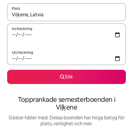
Plats
När resultaten är tillgängliga kan du navigera med upp- och ned
Incheckning
Utcheckning
Sök
Topprankade semesterboenden i
Viļķene
Gäster håller med: Dessa boenden har höga betyg för
plats, renlighet och mer.