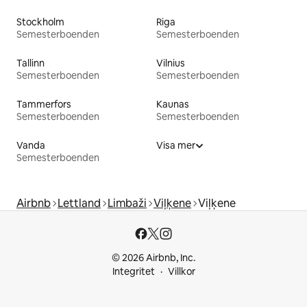
Stockholm
Riga
Semesterboenden
Semesterboenden
Tallinn
Vilnius
Semesterboenden
Semesterboenden
Tammerfors
Kaunas
Semesterboenden
Semesterboenden
Vanda
Visa mer
Semesterboenden
Airbnb
Lettland
Limbaži
Viļķene
Viļķene
© 2026 Airbnb, Inc.
Integritet
Villkor