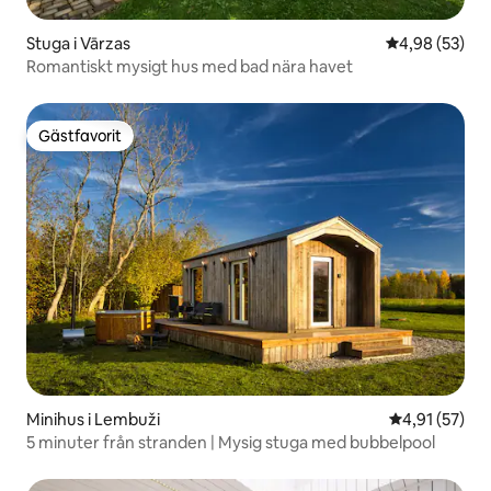
Stuga i Vārzas
4,98 av 5 i g
4,98 (53)
Romantiskt mysigt hus med bad nära havet
Gästfavorit
Gästfavorit
Minihus i Lembuži
4,91 av 5 i g
4,91 (57)
5 minuter från stranden | Mysig stuga med bubbelpool