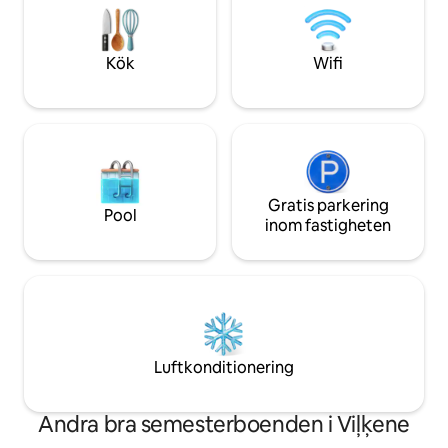
medvetna närvaron oss om att det
solnedgången dyke
verkliga värdet ligger i enkelhet och i att
i badkaret under e
vara tillsammans med nära och kära.
natthimmel.
Kök
Wifi
Gratis parkering
Pool
inom fastigheten
Luftkonditionering
Andra bra semesterboenden i Viļķene