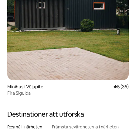
Minihus i Vējupīte
5 av 5 i g
5 (36)
Fira Sigulda
Destinationer att utforska
Resmål i närheten
Främsta sevärdheterna i närheten