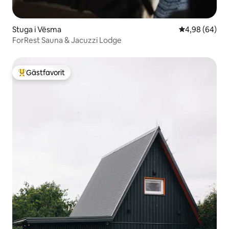
Stuga i Vēsma
4,98 av 5 i g
4,98 (64)
ForRest Sauna & Jacuzzi Lodge
Gästfavorit
Populär gästfavorit