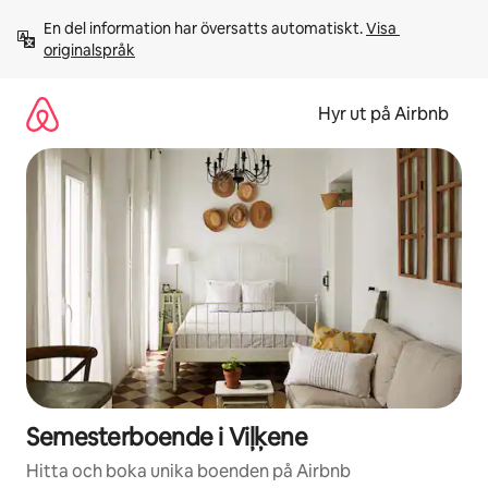
Hoppa
En del information har översatts automatiskt. 
Visa 
till
originalspråk
innehåll
Hyr ut på Airbnb
Semesterboende i Viļķene
Hitta och boka unika boenden på Airbnb