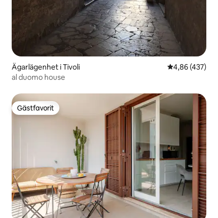
Ägarlägenhet i Tivoli
4,86 av 5 i ge
4,86 (437)
al duomo house
Gästfavorit
Gästfavorit