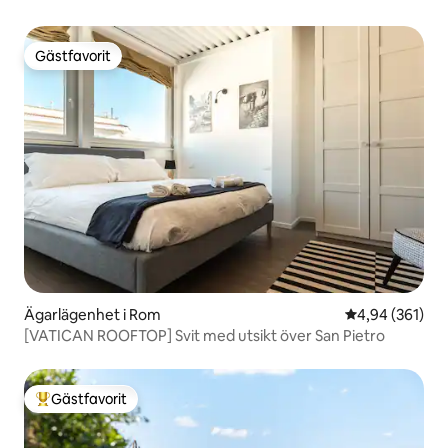
Gästfavorit
Gästfavorit
Ägarlägenhet i Rom
4,94 av 5 i ge
4,94 (361)
[VATICAN ROOFTOP] Svit med utsikt över San Pietro
Gästfavorit
Populär gästfavorit