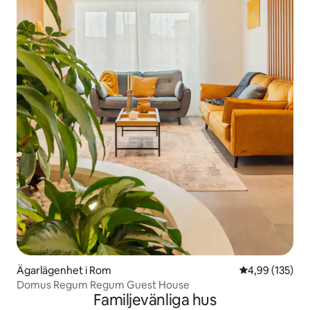
Ägarlägenhet i Rom
4,99 av 5 i ge
4,99 (135)
Domus Regum Regum Guest House
Familjevänliga hus