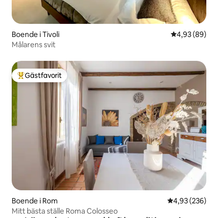
Boende i Tivoli
4,93 av 5 i g
4,93 (89)
Målarens svit
Gästfavorit
Populär gästfavorit
Boende i Rom
4,93 av 5 i ge
4,93 (236)
Mitt bästa ställe Roma Colosseo