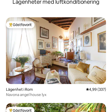
Lägenheter med luftkonditionering
Gästfavorit
Populär gästfavorit
Lägenhet i Rom
4,99 av 5 i ge
4,99 (337)
Navona angel house lyx
Gästfavorit