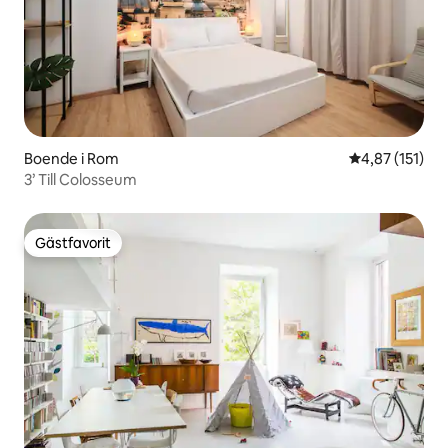
Boende i Rom
4,87 av 5 i ge
4,87 (151)
3’ Till Colosseum
Gästfavorit
Gästfavorit