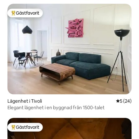
Gästfavorit
Populär gästfavorit
Lägenhet i Tivoli
5 av 5 i g
5 (24)
Elegant lägenhet i en byggnad från 1500-talet
Gästfavorit
Populär gästfavorit