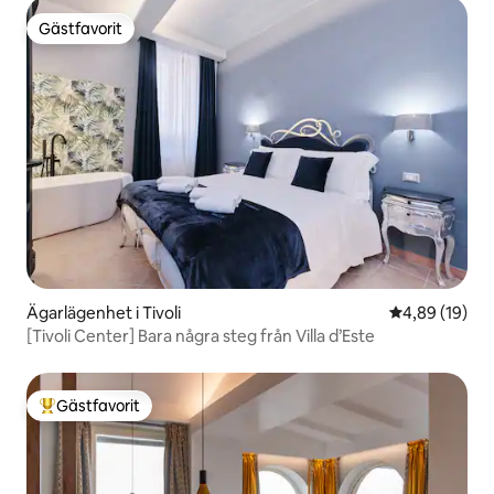
Gästfavorit
Gästfavorit
Ägarlägenhet i Tivoli
4,89 av 5 i g
4,89 (19)
[Tivoli Center] Bara några steg från Villa d’Este
Gästfavorit
Populär gästfavorit