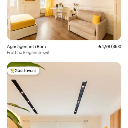
Ägarlägenhet i Rom
4,98 av 5 i ge
4,98 (363)
Frattina Elegance-svit
Gästfavorit
Populär gästfavorit