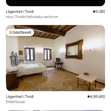
Lägenhet i Tivoli
5 av 5 i g
5 (39)
Hus i Tivolis historiska centrum
Gästfavorit
Populär gästfavorit
Lägenhet i Tivoli
4,95 av 5 i g
4,95 (40)
ErbeHouse