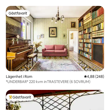
Gästfavorit
Gästfavorit
Lägenhet i Rom
4,88 av 5 i ge
4,88 (248)
*UNDERBAR* 220 kvm inTRASTEVERE (6 SOVRUM)
Gästfavorit
Populär gästfavorit