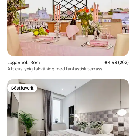
Lägenhet i Rom
4,98 av 5 i ge
4,98 (202)
Atticus lyxig takvåning med fantastisk terrass
Gästfavorit
Gästfavorit