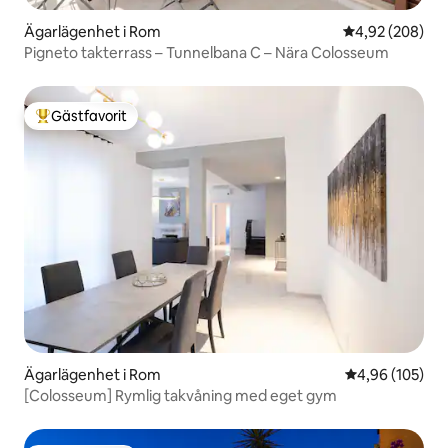
Ägarlägenhet i Rom
4,92 av 5 i ge
4,92 (208)
Pigneto takterrass – Tunnelbana C – Nära Colosseum
Gästfavorit
Populär gästfavorit
Ägarlägenhet i Rom
4,96 av 5 i ge
4,96 (105)
[Colosseum] Rymlig takvåning med eget gym