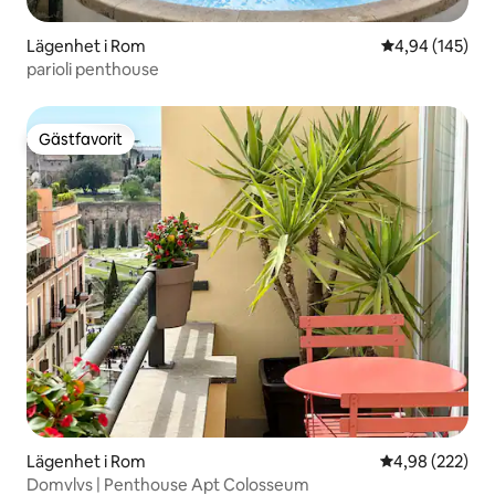
Lägenhet i Rom
4,94 av 5 i ge
4,94 (145)
parioli penthouse
Gästfavorit
Gästfavorit
Lägenhet i Rom
4,98 av 5 i ge
4,98 (222)
Domvlvs | Penthouse Apt Colosseum