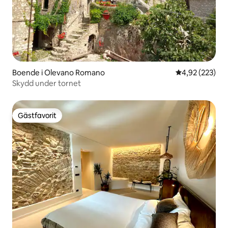
Boende i Olevano Romano
4,92 av 5 i ge
4,92 (223)
Skydd under tornet
Gästfavorit
Gästfavorit