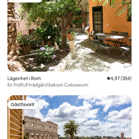
Populär gästfavorit
Lägenhet i Rom
4,97 av 5 i ge
4,97 (354)
En fridfull trädgård bakom Colosseum
Gästfavorit
Gästfavorit