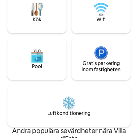
från 8 till 20, första 2 timmarna eller del
modern komfort. P
av 1,00 €, 1 timme eller del av en timme
och grupper – det 
0,50 €, 3 timmar eller del av 1,00 €.
bekvämligheter me
Kök
Wifi
KOMMUNEN TILLHANDAHÅLLER
från liv och rörelse
VÄRDARNA BILJETTER SOM SKA
ÖVERENSKOMMAS VID INCHECKNING
Gratis parkering
Pool
inom fastigheten
Luftkonditionering
Andra populära sevärdheter nära Villa