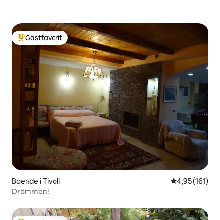
Gästfavorit
Populär gästfavorit
Boende i Tivoli
4,95 av 5 i ge
4,95 (161)
Drömmen!