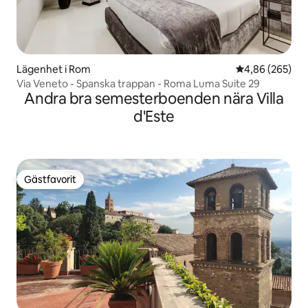
Lägenhet i Rom
4,86 av 5 i ge
4,86 (265)
Via Veneto - Spanska trappan - Roma Luma Suite 29
Andra bra semesterboenden nära Villa
d'Este
Gästfavorit
Gästfavorit