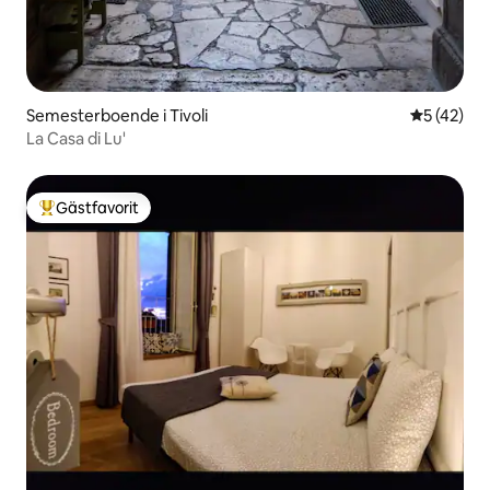
Semesterboende i Tivoli
5 av 5 i g
5 (42)
La Casa di Lu'
Gästfavorit
Populär gästfavorit