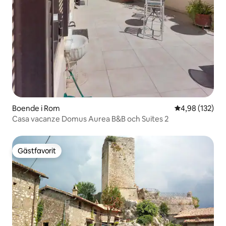
Boende i Rom
4,98 av 5 i ge
4,98 (132)
Casa vacanze Domus Aurea B&B och Suites 2
Gästfavorit
Gästfavorit