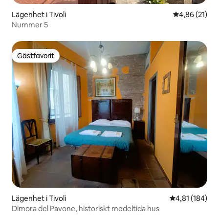
Lägenhet i Tivoli
4,86 av 5 i g
4,86 (21)
Nummer 5
Gästfavorit
Gästfavorit
Lägenhet i Tivoli
4,81 av 5 i ge
4,81 (184)
Dimora del Pavone, historiskt medeltida hus