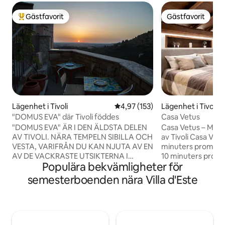
Gästfavorit
Gästfavorit
Populär gästfavorit
Gästfavorit
Lägenhet i Tivoli
4,97 av 5 i genomsnittligt bet
4,97 (153)
Lägenhet i Tivoli
"DOMUS EVA" där Tivoli föddes
Casa Vetus
"DOMUS EVA" ÄR I DEN ÄLDSTA DELEN
Casa Vetus – Medel
AV TIVOLI. NÄRA TEMPELN SIBILLA OCH
av Tivoli Casa Vetus ligger bara 5
VESTA, VARIFRÅN DU KAN NJUTA AV EN
minuters promenad
AV DE VACKRASTE UTSIKTERNA I
10 minuters prome
Populära bekvämligheter för
VÄRLDEN. BEKVÄM INREDNING OCH
Gregoriana. Här fi
BOENDE I STADENS CENTRUM. DOMUS
luftkonditionering
semesterboenden nära Villa d'Este
EVA ÄR I ZTL-OMRÅDET, DET ÄR
medeltidsbostad f
FÖRBJUDET ATT KÖRA IN MED PRIVAT
en av de mest histo
FORDON. PARKERA PÅ DEN
renoverats omsorgs
NÄRLIGGANDE KOMMUNALA
sin ursprungliga 
PARKERINGSPLATSEN PIAZZA MASSIMO
exklusiv atmosfär 