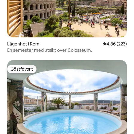
Lägenhet i Rom
4,86 av 5 i ge
4,86 (223)
En semester med utsikt över Colosseum.
Gästfavorit
Gästfavorit