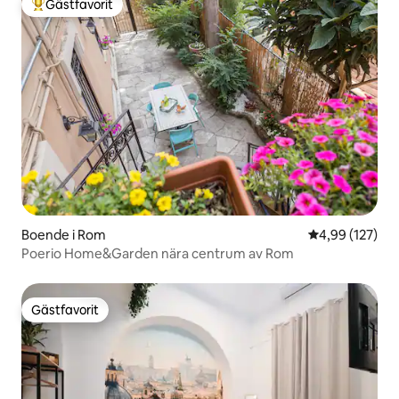
Gästfavorit
Populär gästfavorit
Boende i Rom
4,99 av 5 i ge
4,99 (127)
Poerio Home&Garden nära centrum av Rom
Gästfavorit
Gästfavorit