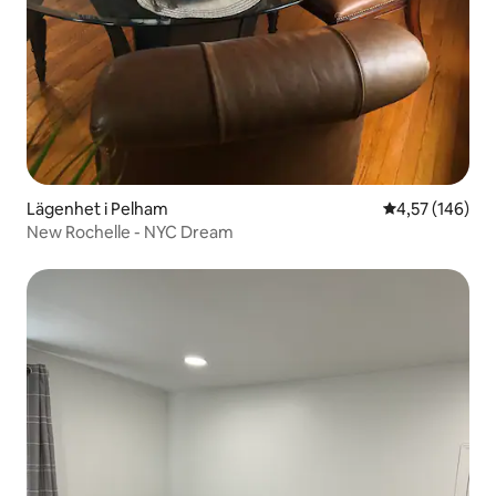
Lägenhet i Pelham
4,57 av 5 i ge
4,57 (146)
New Rochelle - NYC Dream