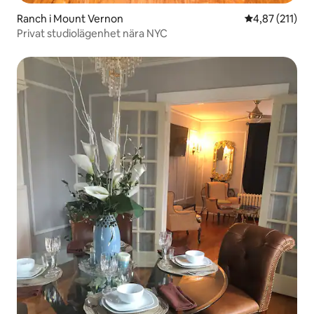
Ranch i Mount Vernon
4,87 av 5 i ge
4,87 (211)
Privat studiolägenhet nära NYC