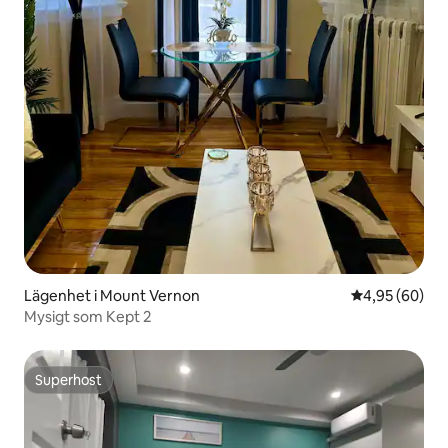
Lägenhet i Mount Vernon
4,95 av 5 i g
4,95 (60)
Mysigt som Kept 2
Superhost
Superhost