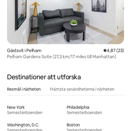
Gästsvit i Pelham
4,87 av 5 i g
4,87 (23)
Pelham Gardens Suite (27,3 km/17 miles till Manhattan)
Destinationer att utforska
Resmål i närheten
Främsta sevärdheterna i närheten
New York
Philadelphia
Semesterboenden
Semesterboenden
Washington, D.C.
Boston
Semesterboenden
Semesterboenden