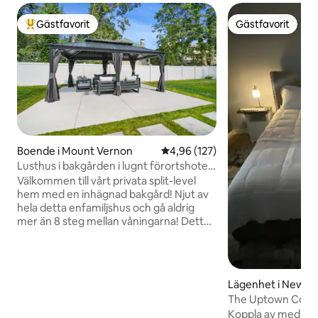
Gästfavorit
Gästfavorit
Populär gästfavorit
Gästfavorit
Boende i Mount Vernon
4,96 av 5 i genomsnittligt bet
4,96 (127)
Lusthus i bakgården i lugnt förortshotell i
New York
Välkommen till vårt privata split-level
hem med en inhägnad bakgård! Njut av
hela detta enfamiljshus och gå aldrig
mer än 8 steg mellan våningarna! Detta
är en perfekt plats året runt — njut av
uteplatsen och den elektriska eldstaden
inomhus under din korta eller
medellånga vistelse. Vi ligger i
Lägenhet i New Ro
Westchester County, strax utanför New
The Uptown Comfo
York. Huset ligger 1,5 km från 3 Metro-
Koppla av med hela
North stopp och en 30 minuters bilresa