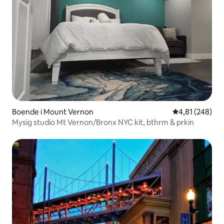
Boende i Mount Vernon
4,81 av 5 i ge
4,81 (248)
Mysig studio Mt Vernon/Bronx NYC kit, bthrm & prkin