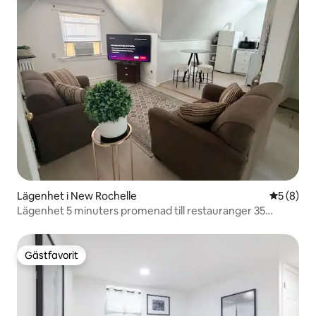
Lägenhet i New Rochelle
5 av 5 i 
5 (8)
Lägenhet 5 minuters promenad till restauranger 35
minuter till NYC
Gästfavorit
Gästfavorit