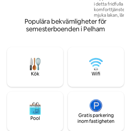
i detta fridfulla b
till Manhattan. Skicka oss ett
komforttjänster.
meddelande så meddelar vi dig hur långt
mjuka lakan, lång s
det är till ditt evenemang.
Populära bekvämligheter för
klädseln för alla til
skrivbord för behov
semesterboenden i Pelham
sitta. Runt om sto
filmkanaler plus m
plats för fyra. Detta ställe är en extrem
komfort för dig är g
och tillfällen. Nju
parkering på fasti
Inspelningsstudio 
Kök
Wifi
Gratis parkering
Pool
inom fastigheten