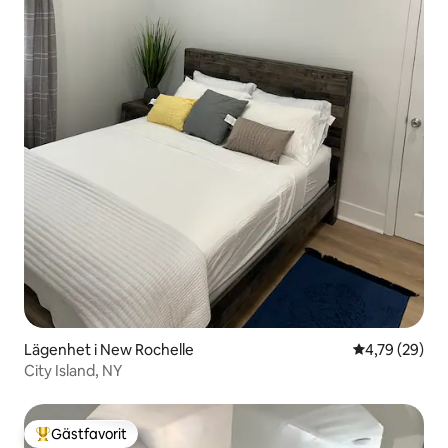
Lägenhet i New Rochelle
4,79 av 5 i g
4,79 (29)
City Island, NY
Gästfavorit
Populär gästfavorit