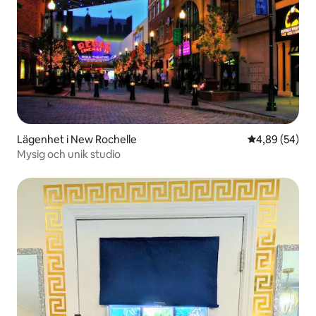
Lägenhet i New Rochelle
4,89 av 5 i g
4,89 (54)
Mysig och unik studio