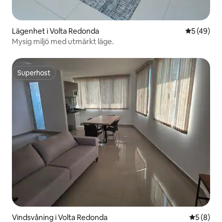
Lägenhet i Volta Redonda
5 av 5 i g
5 (49)
Mysig miljö med utmärkt läge.
Superhost
Superhost
Vindsvåning i Volta Redonda
5 av 5 i 
5 (8)