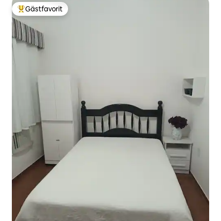
Gästfavorit
Populär gästfavorit