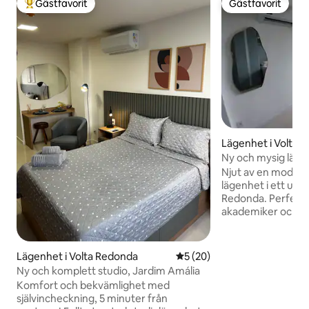
Gästfavorit
Gästfavorit
Populär gästfavorit
Gästfavorit
Lägenhet i Volta 
Ny och mysig lägen
VR.
Njut av en modern
lägenhet i ett utm
Redonda. Perfekt
akademiker och pa
från Unimed, sjukhu
har höghastighets
dedikerad miljö f
Lägenhet i Volta Redonda
5 av 5 i genomsnittligt be
5 (20)
Koppla av med luf
Ny och komplett studio, Jardim Amália
totalt mörkläggnin
Komfort och bekvämlighet med
dag. Fullt utrustat
självincheckning, 5 minuter från
induktionsspis) oc