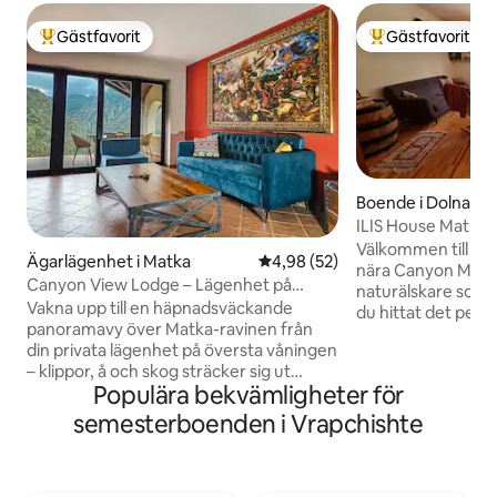
Gästfavorit
Gästfavorit
Populär gästfavorit
Populär gästfavor
Boende i Dolna Ma
ILIS House Matka
Välkommen till vår 
Ägarlägenhet i Matka
4,98 av 5 i genomsnittligt bet
4,98 (52)
nära Canyon Matka
Canyon View Lodge – Lägenhet på
naturälskare som 
översta våningen med utsikt
Vakna upp till en häpnadsväckande
du hittat det perfe
panoramavy över Matka-ravinen från
eller koppla av, de
din privata lägenhet på översta våningen
naturen. Vakna till lugna ljud, njut av
– klippor, å och skog sträcker sig ut
kaffe med fantastis
Populära bekvämligheter för
under din balkong. Canyon View Lodge
fönster eller kliv 
ligger inbäddat i Matkas ekskog, och i
hisnande panoramav
semesterboenden i Vrapchishte
Comfort Apartment har du hela
till avkoppling och
övervåningen för dig själv: två sovrum
välkomnande tillf
med queen-säng, ett fullt utrustat kök,
Matka. Boka din vi