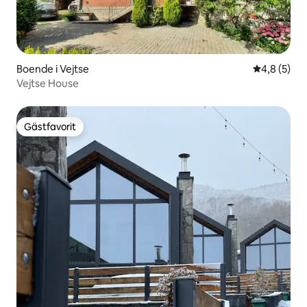
Boende i Vejtse
4,8 av 5 i 
4,8 (5)
Vejtse House
Gästfavorit
Gästfavorit