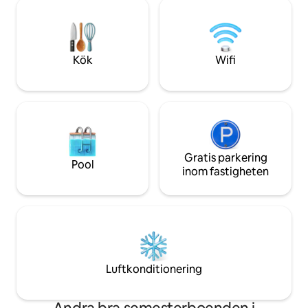
ett rymligt vardagsrum och en balkong
bestående minne
som är som gjord för långa morgnar
med kaffe. Från stugan är det en kort
promenad till Matkas främsta
attraktioner: båtturer, kajakpaddling och
Kök
Wifi
vandring!
Gratis parkering
Pool
inom fastigheten
Luftkonditionering