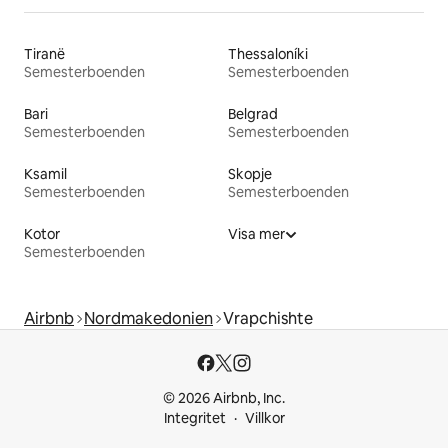
Tiranë
Thessaloníki
Semesterboenden
Semesterboenden
Bari
Belgrad
Semesterboenden
Semesterboenden
Ksamil
Skopje
Semesterboenden
Semesterboenden
Kotor
Visa mer
Semesterboenden
Airbnb
Nordmakedonien
Vrapchishte
© 2026 Airbnb, Inc.
Integritet
Villkor