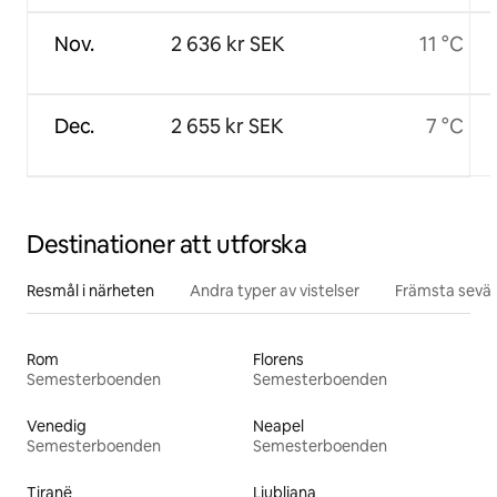
Nov.
2 636 kr SEK
11 °C
Dec.
2 655 kr SEK
7 °C
Destinationer att utforska
Resmål i närheten
Andra typer av vistelser
Främsta sevär
Rom
Florens
Semesterboenden
Semesterboenden
Venedig
Neapel
Semesterboenden
Semesterboenden
Tiranë
Ljubljana