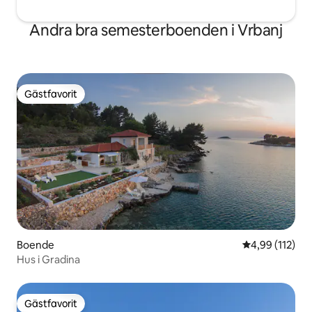
Andra bra semesterboenden i Vrbanj
Gästfavorit
Gästfavorit
Boende
4,99 av 5 i ge
4,99 (112)
Hus i Gradina
Gästfavorit
Gästfavorit