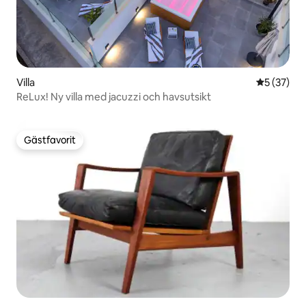
Villa
5 av 5 i g
5 (37)
ReLux! Ny villa med jacuzzi och havsutsikt
Gästfavorit
Gästfavorit