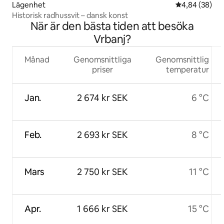
Lägenhet
4,84 av 5 i g
4,84 (38)
Historisk radhussvit – dansk konst
När är den bästa tiden att besöka
Vrbanj?
Månad
Genomsnittliga
Genomsnittlig
priser
temperatur
Jan.
2 674 kr SEK
6 °C
Feb.
2 693 kr SEK
8 °C
Mars
2 750 kr SEK
11 °C
Apr.
1 666 kr SEK
15 °C