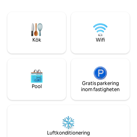
som ligger på norra och södra sidan av
ljuden från havet,
ön Hvar. Förutom det attraktiva läget
en orörd stenstrand
och de nyrenoverade rymliga rummen
vattnet bjuder in 
har villan många bekvämligheter -
av Kroatien i ett 
ultrasnabbt Starlink-internet, en
sällsynt som det ä
innergård, en trädgård med olika
och upplev en sem
grönsaker... Vi erbjuder också
är värdig en kung.
Kök
Wifi
frukostleverans till villan och det kostar
extra.
Gratis parkering
Pool
inom fastigheten
Luftkonditionering