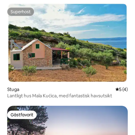
Superhost
Superhost
Stuga
5 av 5 i 
5 (4)
Lantligt hus Mala Kućica, med fantastisk havsutsikt
Gästfavorit
Gästfavorit