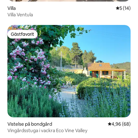
Villa
5 av 5 i g
5 (14)
Villa Ventula
Gästfavorit
Gästfavorit
Vistelse på bondgård
4,96 av 5 i g
4,96 (68)
Vingårdsstuga i vackra Eco Vine Valley