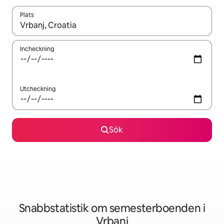
Plats
När resultaten är tillgängliga kan du navigera med upp- och ned
Incheckning
Utcheckning
Sök
Snabbstatistik om semesterboenden i
Vrbanj