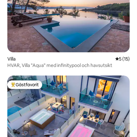
Villa
5 av 5 i g
5 (15)
HVAR, Villa "Aqua" med infinitypool och havsutsikt
Gästfavorit
Populär gästfavorit