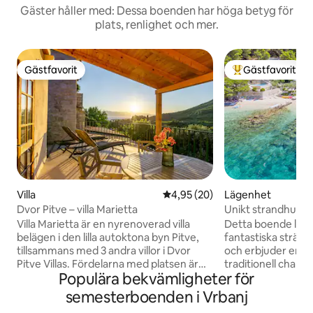
Gäster håller med: Dessa boenden har höga betyg för
plats, renlighet och mer.
Gästfavorit
Gästfavorit
Gästfavorit
Populär gästfavor
Villa
4,95 av 5 i genomsnittligt bet
4,95 (20)
Lägenhet
Dvor Pitve – villa Marietta
Unikt strandhus med
Villa Marietta är en nyrenoverad villa
Detta boende ligg
belägen i den lilla autoktona byn Pitve,
fantastiska stränd
tillsammans med 3 andra villor i Dvor
och erbjuder en p
Pitve Villas. Fördelarna med platsen är
traditionell char
Populära bekvämligheter för
lugn, naturlig skönhet och äkthet, allt
Detta boende är en
detta inte långt från centrum av
de få kvarvarande p
semesterboenden i Vrbanj
kommunen Jelsa, havet och stranden
ställe. Tänk dig at