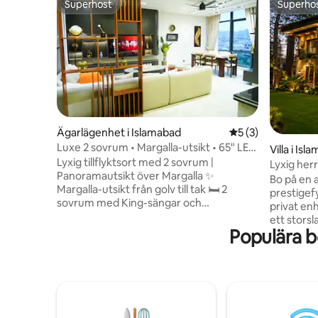
Superhost
Superho
Superhost
Superho
Ägarlägenhet i Islamabad
5 av 5 i genomsni
5 (3)
Luxe 2 sovrum • Margalla-utsikt • 65" LED
Villa i Is
• D-12
Lyxig tillflyktsort med 2 sovrum |
Lyxig her
Panoramautsikt över Margalla ✨
Margalla 
Bo på en 
Margalla-utsikt från golv till tak 🛏️ 2
prestigefy
sovrum med King-sängar och
privat en
premiumsängkläder 🔑 Självincheckning
ett stors
via Smart Lock 📺 65" smart-TV, Netflix
Populära b
Main Marg
och snabbt WiFi 🍳 Fullt utrustat kök +
är verklig
matplats för 6 🧺 Tvättmaskin och
pärla som
torktumlare 🛋️ Rymligt vardagsrum ⚡
och prest
Reservström dygnet runt ❄️ Inverter-AC,
privata tr
varmvatten och säkerhet 🏢 Gratis
sammanko
parkering och hissar 📍 Prime D-12, några
avkoppling