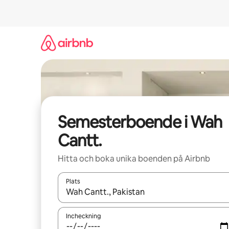
Hoppa
till
innehåll
Semesterboende i Wah
Cantt.
Hitta och boka unika boenden på Airbnb
Plats
När resultaten är tillgängliga kan du navigera me
Incheckning