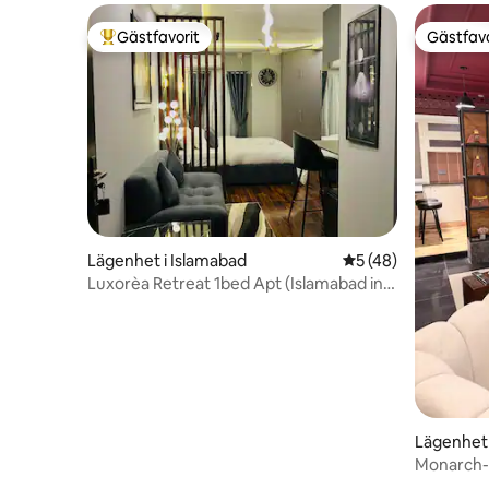
Gästfavorit
Gästfavo
Populär gästfavorit
Gästfavo
Lägenhet i Islamabad
5 av 5 i genomsnit
5 (48)
Luxorèa Retreat 1bed Apt (Islamabad int
flygplats)
Lägenhet 
Monarch-s