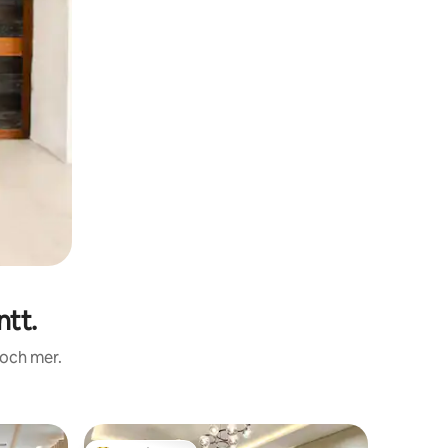
tt.
 och mer.
Lägenhet