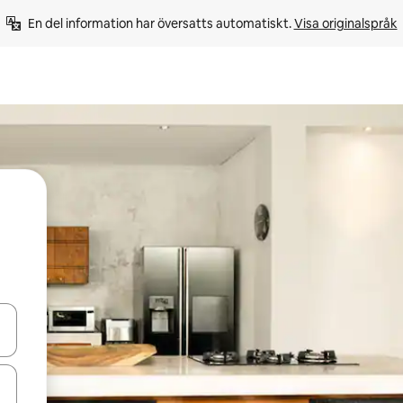
En del information har översatts automatiskt. 
Visa originalspråk
d upp- och nedåtpilarna eller utforska genom att trycka eller svepa.