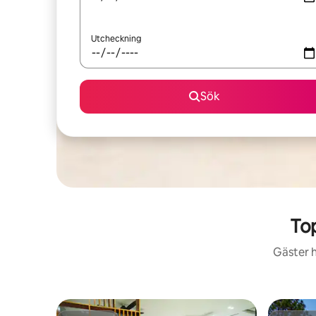
Utcheckning
Sök
To
Gäster h