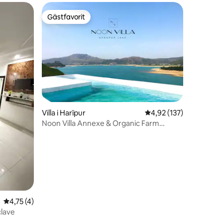
Gästfavorit
Gästfavorit
Villa i Harīpur
4,92 av 5 i genomsnitt
4,92 (137)
Noon Villa Annexe & Organic Farm
(Khanpur Lake)
en
4,75 av 5 i genomsnittligt betyg, 4 omdömen
4,75 (4)
clave