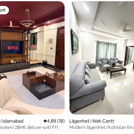
rit
rit
tligt betyg, 48 omdömen
i Islamabad
4,89 av 5 i genomsnittligt betyg, 18 omdöm
4,89 (18)
Lägenhet i Wah Cantt
viten| 2BHK deluxe-svit| F11.
Modern lägenhet i Kohistan En