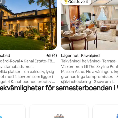
st
Gästfavorit
st
Populär gästfavorit
ttligt betyg, 3 omdömen
lamabad
5 av 5 i genomsnittligt betyg, 4 omdöm
5 (4)
Lägenhet i Rawalpindi
rgård-Royal 4 Kanal Estate-F8
Takvåning i helvåning · Terrass ·
Rd
Självincheckning
av Islamabads mest
Välkommen till The Skyline Pe
llda platser – en exklusiv, lyxig
Maison Ashé. Hela våningen. In
het med 4 sovrum som ligger i
grannar. Inga kompromisser. - Smart lås -
laget 4 Kanal-boende precis vid
självincheckning - 2 sovrum |
ekvämligheter för semesterboenden i
alla Road, F-8/2. Denna adress
Huvudsovrum och sovrum med
en oöverträffad, en sällsynt
enkelsängar, båda med privata
 erbjuder både bekvämlighet
- 2,5 badrum · Hårtorkar och
ige. Njut av dina egna gröna
toalettartiklar. - Privat terrass · G
ädgårdar, perfekta för
Fantastisk utsikt över grönska -
mster, morgonkaffe eller
smart-TV · Netflix · Snabbt WiFi 
 i en lugn miljö. Med rymliga
Matbord - Sällskapsspel - Fullt 