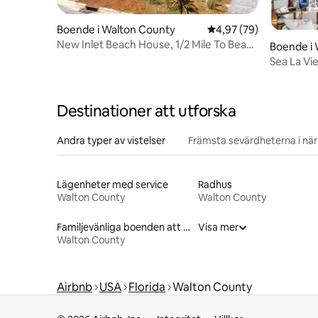
Boende i Walton County
4,97 av 5 i genomsnit
4,97 (79)
New Inlet Beach House, 1/2 Mile To Beach
Boende i
Gratis cykel
Sea La Vi
bubbelpoo
Destinationer att utforska
Andra typer av vistelser
Främsta sevärdheterna i nä
Lägenheter med service
Radhus
Walton County
Walton County
Familjevänliga boenden att hyra
Visa mer
Walton County
Airbnb
USA
Florida
Walton County