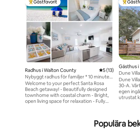
Gästfavorit
Gästf
Populär gästfavorit
Populär 
Gästhus i
Radhus i Walton County
5 av 5 i genomsnit
5 (13)
Dune Vill
Nybyggt radhus för familjer * 10 minuter
Dune Villa
till stranden
Welcome to your perfect Santa Rosa
30-A. Vår
Beach getaway! - Beautifully designed
egen ingå
townhome with coastal charm - Bright,
utrustat 
open living space for relaxation - Fully
badrum o
equipped kitchen for easy meal prep -
Strandsto
Cozy living area for family and friends -
kylbox och
Each bedroom thoughtfully furnished for
runt hörn
Populära be
restful sleep - The property was nice and
Santa Rosa
clean, equipped with everything needed
Coastal D
for a family vacation, including a high
Center. Det perfekta semesterboendet