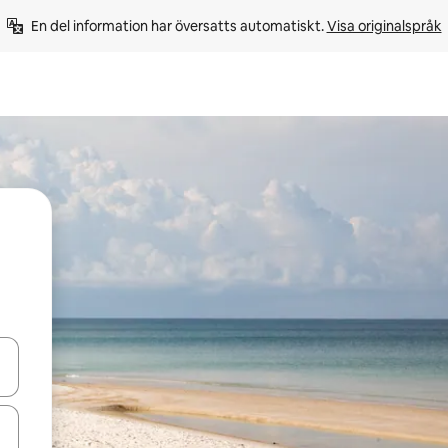
En del information har översatts automatiskt. 
Visa originalspråk
d upp- och nedåtpilarna eller utforska genom att trycka eller svepa.