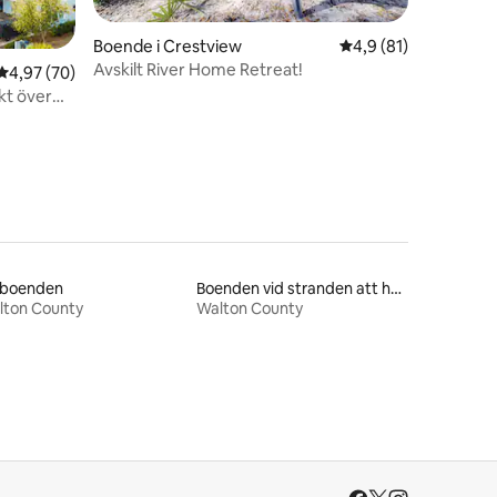
Boende i Crestview
4,9 av 5 i genomsnit
4,9 (81)
Avskilt River Home Retreat!
en
4,97 av 5 i genomsnittligt betyg, 70 omdömen
4,97 (70)
ikt över
xboenden
Boenden vid stranden att hyra
lton County
Walton County