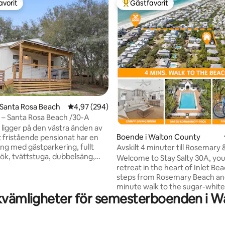
avorit
Gästfavorit
gästfavorit
Populär gästfavorit
 Santa Rosa Beach
4,97 av 5 i genomsnittligt betyg, 294 omdöm
4,97 (294)
tligt betyg, 13 omdömen
a – Santa Rosa Beach /30-A
 ligger på den västra änden av
Boende i Walton County
t fristående pensionat har en
ng med gästparkering, fullt
Avskilt 4 minuter till Rosemary 
kök, tvättstuga, dubbelsäng,
pool-cyklar
Welcome to Stay Salty 30A, you
ch utomhusdusch.
retreat in the heart of Inlet B
lar/paraply, badhanddukar,
steps from Rosemary Beach and
 två cyklar tillhandahålls. Precis
minute walk to the sugar-whit
et från Stinky's Fish Camp,
kvämligheter för semesterboenden i W
emerald waters of the Gulf. Located in a
 Golf Club, Topsail State Park,
gated community of just twelv
une Lakes och Gulf Place Town
this beautifully updated beac
combines the privacy of a quiet