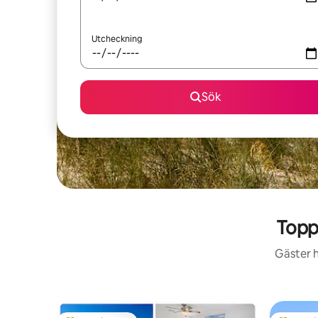
Utcheckning
Sök
Topp
Gäster h