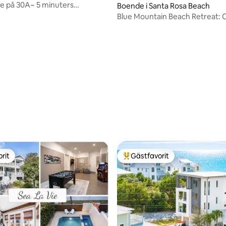
e på 30A~ 5 minuters
Boende i Santa Rosa Beach
till stranden~ 4 cyklar!
Blue Mountain Beach Retreat: C
pool!
tligt betyg, 72 omdömen
rit
Gästfavorit
rit
Populär gästfavorit