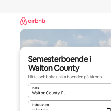
Hoppa
till
innehåll
Semesterboende i
Walton County
Hitta och boka unika boenden på Airbnb
Plats
När resultaten är tillgängliga kan du navigera me
Incheckning