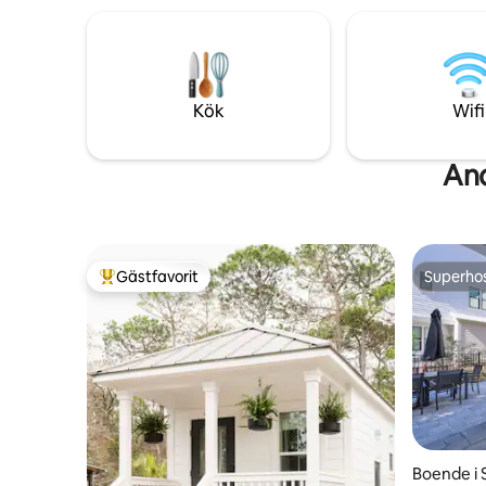
chair and wagon for children. -
för snabba
Conveniently located between Destin
eller en 
and Panama City Beach
Kök
Wifi
And
Gästfavorit
Superho
Populär gästfavorit
Superho
Boende i 