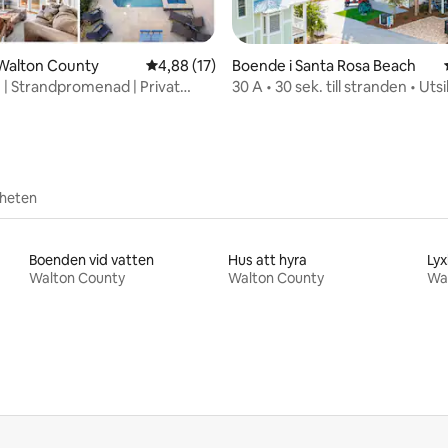
tligt betyg, 79 omdömen
 Walton County
4,88 av 5 i genomsnittligt betyg, 17 omdöm
4,88 (17)
Boende i Santa Rosa Beach
e | Strandpromenad | Privat
30 A • 30 sek. till stranden • Uts
l och pool
bukten • 16 sovplatser • Hiss
rheten
Boenden vid vatten
Hus att hyra
Ly
Walton County
Walton County
Wa