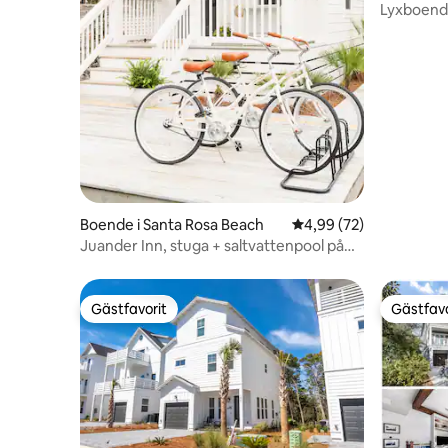
Lyxboend
promenad 
Boende i Santa Rosa Beach
4,99 av 5 i genomsnit
4,99 (72)
Juander Inn, stuga + saltvattenpool på
30A!
Gästfavorit
Gästfavo
Gästfavorit
Gästfavo