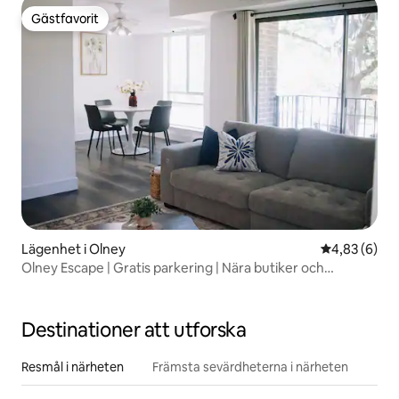
Gästfavorit
Gästfavorit
Lägenhet i Olney
4,83 av 5 i 
4,83 (6)
Olney Escape | Gratis parkering | Nära butiker och
restauranger
Destinationer att utforska
Resmål i närheten
Främsta sevärdheterna i närheten