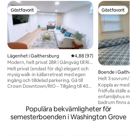
Gästfavorit
Gästfavorit
Gästfavorit
Gästfavorit
Lägenhet i Gaithersburg
4,88 av 5 i genomsnittligt bet
4,88 (97)
Modern, helt privat 2BR | Gångväg till RIO
| Parkering
Helt privat (endast för dig) elegant och
Boende i Gaithers
mysig walk-in källarretreat med egen
Helt 3 sovrum/2 b
ingång och tilldelad parkering. Gå till
Koppla av med hela
Crown Downtown/RIO – Tillgång till 40+
fridfulla ställe att
restauranger, AMC Theatre, Dave &
enfamiljshus med 
Buster's, Target, Starbucks och mer
badrum finns att h
Utforska DC, Virginia och Baltimore –
Populära bekvämligheter för
inhägnad gård med
Metro ligger 3 miles bort. Busshållplats
med 4 bilar. Huset l
finns precis framför. - Exklusiva
semesterboenden i Washington Grove
Constitutional Park
ytbehandlingar -2 sovrum, 2 queen-
grannskap betygsa
sängar och soffa - Inhägnad bakgård/
beboeligt läge" av
uteplats - Minikök, bar - Stor 80-tums