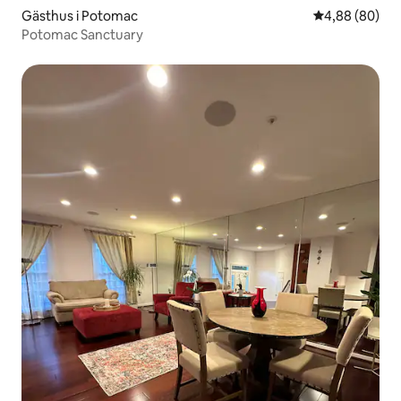
Gästhus i Potomac
4,88 av 5 i g
4,88 (80)
Potomac Sanctuary