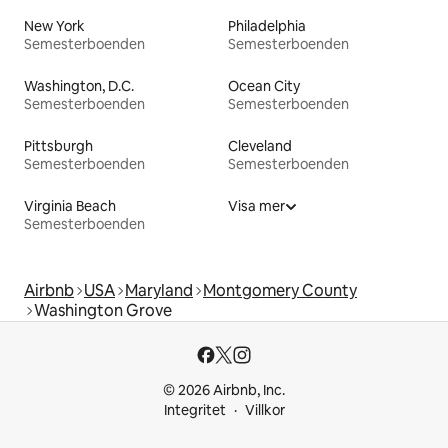
New York
Philadelphia
Semesterboenden
Semesterboenden
Washington, D.C.
Ocean City
Semesterboenden
Semesterboenden
Pittsburgh
Cleveland
Semesterboenden
Semesterboenden
Virginia Beach
Visa mer
Semesterboenden
Airbnb
USA
Maryland
Montgomery County
Washington Grove
© 2026 Airbnb, Inc.
Integritet
Villkor