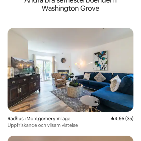
Andra bra semesterboenden i
Washington Grove
Radhus i Montgomery Village
4,66 av 5 i g
4,66 (35)
Uppfriskande och vilsam vistelse