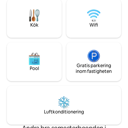
brottsplatsen ADT.
smart-TV - Arbetsyta skrivbord,
förekommit några 
bildskärm - Chic privat badrum - Snabbt
t.ex. överfall, stöl
WIFI
sexbrott eller bar
gata, enligt SpotC
Kök
Wifi
Gratis parkering
Pool
inom fastigheten
Luftkonditionering