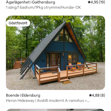
Ägarlägenhet i Gaithersburg
4,95 av 5 i g
4,95 (19)
1 säng/1 badrum/1Pkg utrymme|Hundar-OK
Gästfavorit
Gästfavorit
Boende i Eldersburg
4,88 av 5 i 
4,88 (8)
Heron Hideaway | Avskilt modernt A-ramshus +
bubbelpool