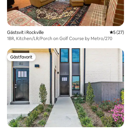
Gästsvit i Rockville
5 av 5 i g
5 (27)
1BR, Kitchen/LR/Porch on Golf Course by Metro/270
Gästfavorit
Gästfavorit