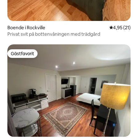
Boende i Rockville
4,95 av 5 i g
4,95 (21)
Privat svit på bottenvåningen med trädgård
Gästfavorit
Gästfavorit