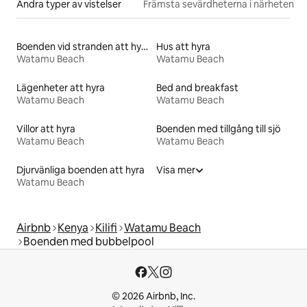
Andra typer av vistelser
Främsta sevärdheterna i närheten
Boenden vid stranden att hyra
Hus att hyra
Watamu Beach
Watamu Beach
Lägenheter att hyra
Bed and breakfast
Watamu Beach
Watamu Beach
Villor att hyra
Boenden med tillgång till sjö
Watamu Beach
Watamu Beach
Djurvänliga boenden att hyra
Visa mer
Watamu Beach
Airbnb
Kenya
Kilifi
Watamu Beach
Boenden med bubbelpool
© 2026 Airbnb, Inc.