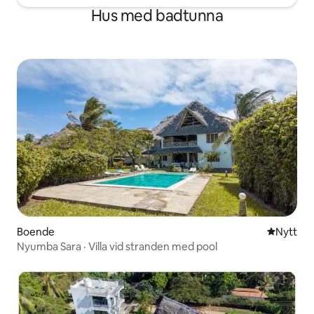
Hus med badtunna
Boende
Nytt ställ
Nytt
Nyumba Sara · Villa vid stranden med pool