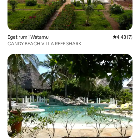
Eget rum i Watamu
4,43 av 5 i 
4,43 (7)
CANDY BEACH VILLA REEF SHARK