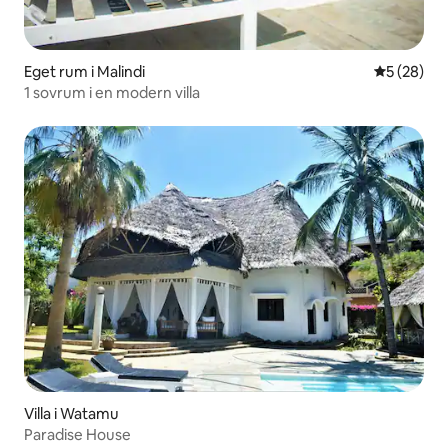
Eget rum i Malindi
5 av 5 i g
5 (28)
1 sovrum i en modern villa
Villa i Watamu
Paradise House