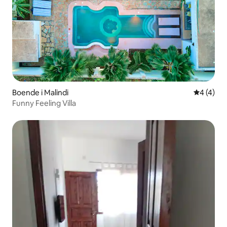
Boende i Malindi
4 av 5 i 
4 (4)
Funny Feeling Villa