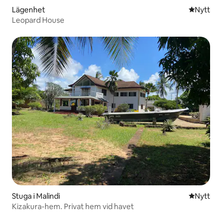
Lägenhet
Nytt ställ
Nytt
Leopard House
Stuga i Malindi
Nytt ställ
Nytt
Kizakura-hem. Privat hem vid havet