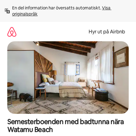
Hoppa
En del information har översatts automatiskt. 
Visa 
till
originalspråk
innehåll
Hyr ut på Airbnb
Semesterboenden med badtunna nära
Watamu Beach