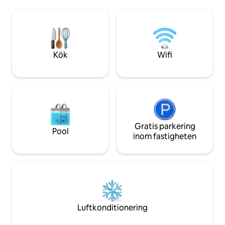
have an in-house 
och bekvämlighet. Lägenheten är rymlig
och prisvärd, med öppna, luftiga
vardagsrum utformade för komfort och
avkoppling. Alla tre sovrummen har eget
badrum, vilket ger extra avskildhet och
bekvämlighet för gästerna.
Kök
Wifi
Gratis parkering
Pool
inom fastigheten
Luftkonditionering