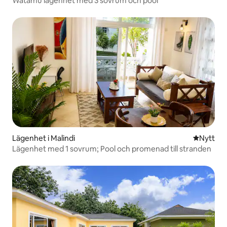
Watamu lägenhet med 3 sovrum och pool
Lägenhet i Malindi
Nytt ställ
Nytt
Lägenhet med 1 sovrum; Pool och promenad till stranden