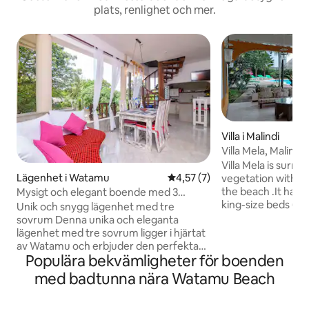
plats, renlighet och mer.
Villa i Malindi
Villa Mela, Malindi
Villa Mela is surro
Lägenhet i Watamu
4,57 av 5 i genomsnittligt b
4,57 (7)
vegetation with 2 
the beach .It has 
Mysigt och elegant boende med 3
king-size beds (2 
sovrum och tillgång till stranden
Unik och snygg lägenhet med tre
medium beds, each
sovrum Denna unika och eleganta
bathroom. The pric
lägenhet med tre sovrum ligger i hjärtat
room (1 pax ) is $5
av Watamu och erbjuder den perfekta
double room (2 pax ) is $70per 
Populära bekvämligheter för boenden
kustsemestern. Den ligger bara en kort
Guests could also ta
promenad från stranden – mindre än
med badtunna nära Watamu Beach
$ 400 per night .
fem minuter via en privat väg – och
a total of 10 Guests, two-sharing. We
gästerna kan njuta av både avskildhet