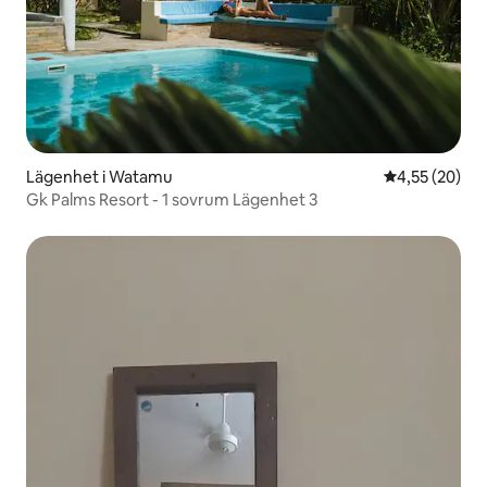
Lägenhet i Watamu
4,55 av 5 i g
4,55 (20)
Gk Palms Resort - 1 sovrum Lägenhet 3