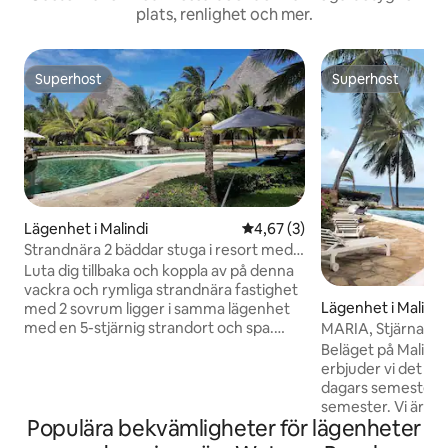
plats, renlighet och mer.
Superhost
Superhost
Superhost
Superhost
Lägenhet i Malindi
4,67 av 5 i genomsnittligt b
4,67 (3)
Strandnära 2 bäddar stuga i resort med
Pool & Spa
Luta dig tillbaka och koppla av på denna
vackra och rymliga strandnära fastighet
Lägenhet i Malindi
med 2 sovrum ligger i samma lägenhet
med en 5-stjärnig strandort och spa.
MARIA, Stjärnan p
Njut av lugnet på detta ställe, de vackra
– Martin
Beläget på Malindi
trädgårdarna, en frodig grön gräsmatta
erbjuder vi det per
och en lugn strand utan strandförsäljare.
dagars semester til
Gäster har fullständig tillgång till
semester. Vi är inom Malindi stad, vilket
stranden. På en lat dag kan du ta en
Populära bekvämligheter för lägenheter
gör det enkelt för g
tupplur vid poolen,beställa mat på
tjänster. Särskilt: Malindi har 2 rundflyg