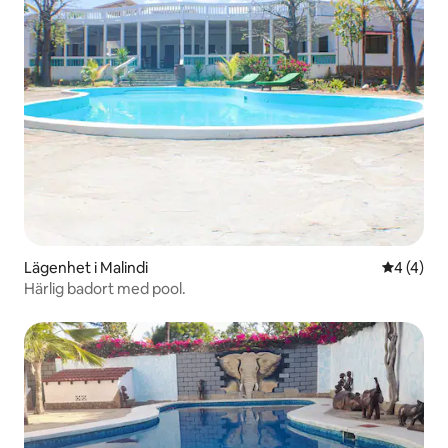
Lägenhet i Malindi
4 av 5 i 
4 (4)
Härlig badort med pool.