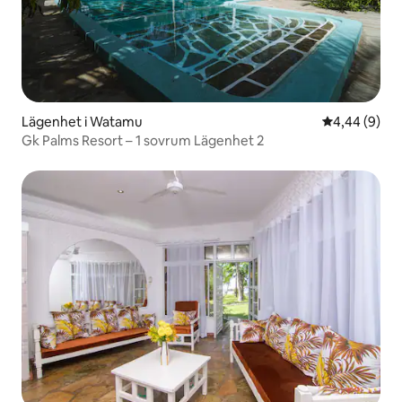
Lägenhet i Watamu
4,44 av 5 i 
4,44 (9)
Gk Palms Resort – 1 sovrum Lägenhet 2