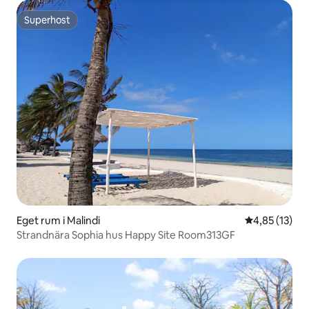
Superhost
Superhost
Eget rum i Malindi
4,85 av 5 i g
4,85 (13)
Strandnära Sophia hus Happy Site Room313GF