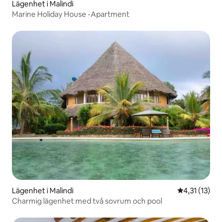
Lägenhet i Malindi
Marine Holiday House -Apartment
Lägenhet i Malindi
4,31 av 5 i 
4,31 (13)
Charmig lägenhet med två sovrum och pool