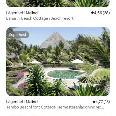
Lägenhet i Malindi
4,66 av 5 i g
4,66 (38)
Baharini Beach Cottage i Beach resort
Superhost
Superhost
Lägenhet i Malindi
4,77 av 5 i 
4,77 (13)
Tembo Beachfront Cottage i semesteranläggning vid
stranden