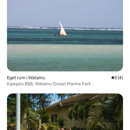
Eget rum i Watamu
5 av 5 i 
5 (4)
Kipepeo B&B, Watamu Ocean Marine Park