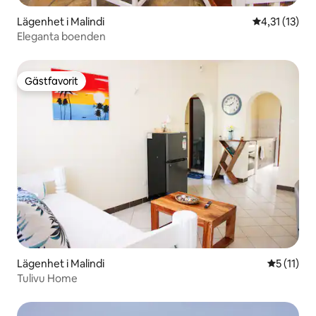
Lägenhet i Malindi
4,31 av 5 i 
4,31 (13)
Eleganta boenden
Gästfavorit
Gästfavorit
Lägenhet i Malindi
5 av 5 i 
5 (11)
Tulivu Home