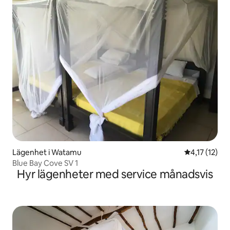
Lägenhet i Watamu
4,17 av 5 i 
4,17 (12)
Blue Bay Cove SV 1
Hyr lägenheter med service månadsvis