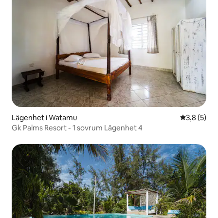
Lägenhet i Watamu
3,8 av 5 i 
3,8 (5)
Gk Palms Resort - 1 sovrum Lägenhet 4