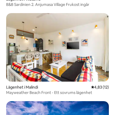
B&B Sardinien 2. Anjumasa Village Frukost ingår
Lägenhet i Malindi
4,83 av 5 i g
4,83 (12)
Mayweather Beach Front - Ett sovrums lägenhet