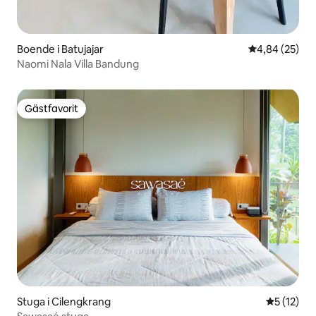
Boende i Batujajar
4,84 av 5 i g
4,84 (25)
Naomi Nala Villa Bandung
Gästfavorit
Gästfavorit
Stuga i Cilengkrang
5 av 5 i g
5 (12)