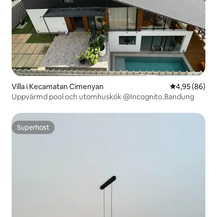
Villa i Kecamatan Cimenyan
4,95 av 5 i g
4,95 (86)
Uppvärmd pool och utomhuskök @Incognito.Bandung
Superhost
Superhost