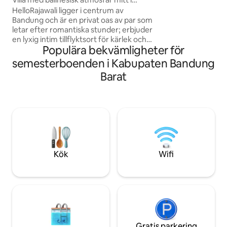
incheckning + Prof
staden Bandung
HelloRajawali ligger i centrum av
Bekvämligheter i h
Bandung och är en privat oas av par som
sängkläder + grati
letar efter romantiska stunder; erbjuder
Fri tillgång till Ne
en lyxig intim tillflyktsort för kärlek och
Populära bekvämligheter för
harmoni Villa kramar dig omedelbart
med en aura av kärlek Öppet boende
semesterboenden i Kabupaten Bandung
skapar en romantisk stämning I
Barat
skymningen träffar det gyllene ljuset
den magiska känslan av en saga Privat
pool kröns denna villa - perfekt - för ett
avkopplande dopp i gryningen, ett
romantiskt dopp under stjärnorna, lata i
en stol och dricker en cocktail, njut av en
flytande stund båda 💖
Kök
Wifi
Gratis parkering