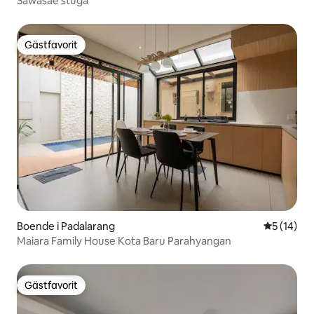
Sawasaé stuga
Gästfavorit
Gästfavorit
Boende i Padalarang
5 av 5 i g
5 (14)
Maiara Family House Kota Baru Parahyangan
Gästfavorit
Gästfavorit