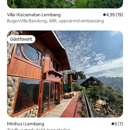
Villa i Kecamatan Lembang
4,95 av 5 i g
4,95 (19)
BugenVilla Bandung, 4BR, uppvärmd simbassäng
Gästfavorit
Gästfavorit
Minihus i Lembang
5 av 5 i 
5 (7)
Trädhus med utsikt över staden