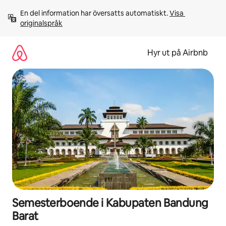
Hoppa
En del information har översatts automatiskt. 
Visa 
till
originalspråk
innehåll
Hyr ut på Airbnb
Semesterboende i Kabupaten Bandung
Barat