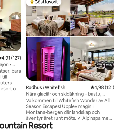
Gästfavorit
Gästf
Populär gästfavorit
Populär
Genomtän
Stängt g
Njut av 
familjevä
Flathead 
utomhusen
Montanas 
National 
och Flath
närheten!
en
4,91 av 5 i genomsnittligt betyg, 127 omdömen
4,91 (127)
också supernära.
Sjön •
Internati
atser, bara
Lake: 20
till
Resort: 3
nuters
min "renaste stället jag någonsin har bott
Radhus i Whitefish
4,98 av 5 i genomsnitt
4,98 (121)
 Resort och
på."
Nära glaciär och skidåkning – bastu,
lacier
plaskdamm, bubbelpool
Välkommen till Whitefish Wonder av All
jut av den
Season Escapes! Upplev magin i
en,
Montana-bergen där landskap och
 den
äventyr året runt möts. ✔ Alpinspa med
t utrustade
ountain Resort
bubbelpool, kallt badkar och bastu ✔
ger,
Uteplats perfekt för avkoppling eller
River och
underhållning ✔ Husdjursvänligt så att
 sjön,