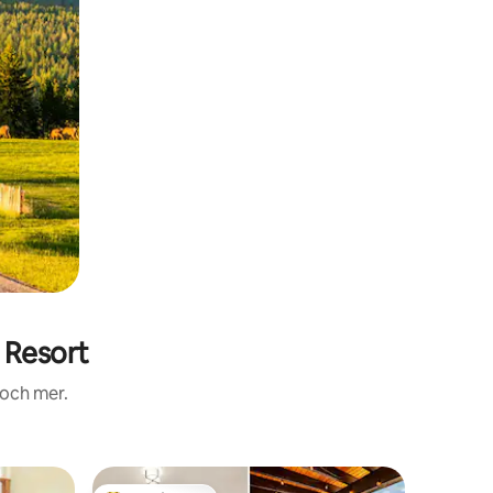
 Resort
 och mer.
Radhus i K