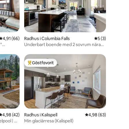
en
4,91 av 5 i genomsnittligt betyg, 66 omdömen
4,91 (66)
Radhus i Columbia Falls
5 av 5 i genomsni
5 (3)
"
Underbart boende med 2 sovrum nära
Glacier National/pool
Gästfavorit
Populär gästfavorit
4,98 av 5 i genomsnittligt betyg, 42 omdömen
4,98 (42)
Radhus i Kalispell
4,98 av 5 i genomsnit
4,98 (63)
lpool | Bo
Min glaciärresa (Kalispell)
en