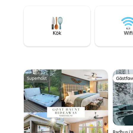
cykling, s
sommaren kan du njuta av
ätande, u
utomhuspoolen. Oavsett om du är ute
efter äventyr eller vill krypa ihop med en
bra bok - är detta platsen för dig!
Kök
Wifi
Superhost
Gästfavo
Superhost
Gästfavo
Radhus i 