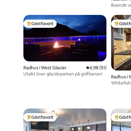
Boende vi
bekvämli
Gästfavorit
Gästf
Populär gästfavorit
Populär 
Radhus i West Glacier
4,98 av 5 i genomsnit
4,98 (51)
Utsikt över glaciärparken på golfbanan!
Radhus i 
Whitefish
Cykla & K
Gästfavorit
Gästf
Populär gästfavorit
Populär 