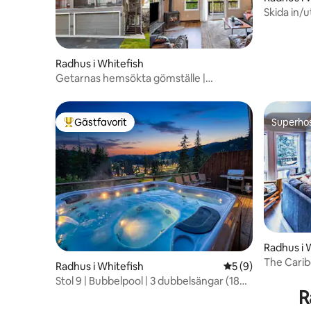
Skida in/u
45 min till
Radhus i Whitefish
Getarnas hemsökta gömställe |
Whitefish, Montana. Radhus
Gästfavorit
Superho
Populär gästfavorit
Superho
Radhus i 
The Carib
Radhus i Whitefish
5 av 5 i genomsni
5 (9)
In/Out H
Stol 9 | Bubbelpool | 3 dubbelsängar (180
R
cm) | 2 gaskaminer