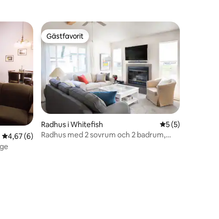
Gästfavorit
Gästfavorit
Radhus i Whitefish
5 av 5 i genomsni
5 (5)
Radhus med 2 sovrum och 2 badrum,
4,67 av 5 i genomsnittligt betyg, 6 omdömen
4,67 (6)
några minuter från Downtown Wf
äge
en