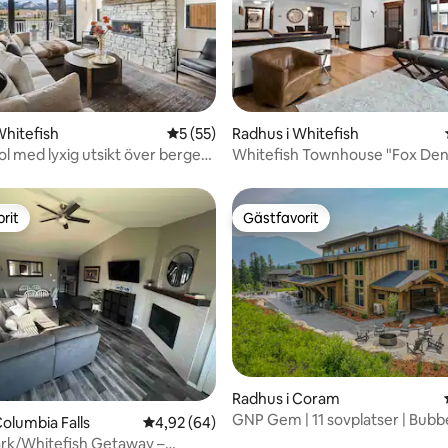
tligt betyg, 37 omdömen
Whitefish
5 av 5 i genomsnittligt betyg, 55 omdöm
5 (55)
Radhus i Whitefish
l med lyxig utsikt över bergen
Whitefish Townhouse "Fox Den
iär och skidåkning
sovplatser för 12
rit
Gästfavorit
rit
Gästfavorit
tligt betyg, 28 omdömen
Radhus i Coram
GNP Gem | 11 sovplatser | Bubbe
Columbia Falls
4,92 av 5 i genomsnittligt betyg, 64 omdöm
4,92 (64)
här | Lyx
ark/Whitefish Getaway –