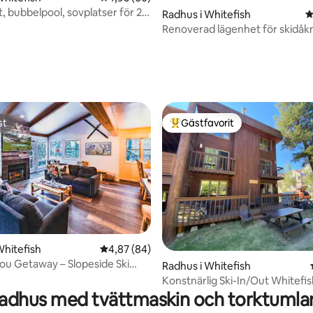
t, bubbelpool, sovplatser för 20!
Radhus i Whitefish
4
 Glacier
Renoverad lägenhet för skidåk
simning
st
Gästfavorit
st
Populär gästfavorit
Whitefish
4,87 av 5 i genomsnittligt betyg, 84 omdöm
4,87 (84)
ou Getaway – Slopeside Ski
Radhus i Whitefish
ttligt betyg, 9 omdömen
ome
Konstnärlig Ski-In/Out Whitefi
Mountain Resort Village
adhus med tvättmaskin och torktumla