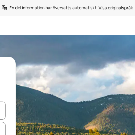
En del information har översatts automatiskt. 
Visa originalspråk
d upp- och nedåtpilarna eller utforska genom att trycka eller svepa.