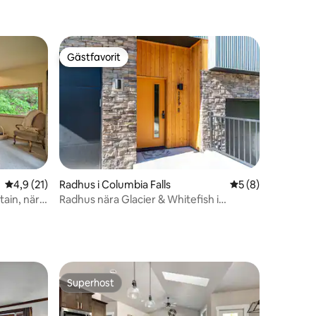
Gästfavorit
Gästfavorit
4,9 av 5 i genomsnittligt betyg, 21 omdömen
4,9 (21)
Radhus i Columbia Falls
5 av 5 i genomsni
5 (8)
en
ain, nära
Radhus nära Glacier & Whitefish i
Columbia Falls
Superhost
Superhost