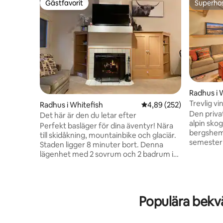
Gästfavorit
Superho
Gästfavorit
Superho
Radhus i 
Trevlig v
Radhus i Whitefish
4,89 av 5 i genomsnitt
4,89 (252)
Village
Den privat
Det här är den du letar efter
alpin sko
Perfekt basläger för dina äventyr! Nära
bergshem
till skidåkning, mountainbike och glaciär.
semester 
Staden ligger 8 minuter bort. Denna
och aktivi
lägenhet med 2 sovrum och 2 badrum i
bekvämlig
Ptarmigan Village är en
bastu, st
drömuppsättning. Beläget nära
som är svå
inomhuspoolen och spabadet utomhus,
bilresa ti
tennisbanor, vandringsleder och
Populära bekv
eller 10 mi
fiskedamm. Den privata tillgången till
Whitefish
stranden på Whitefish Lake ligger bara
hemmabas 
en kort bilresa från lägenheten. På