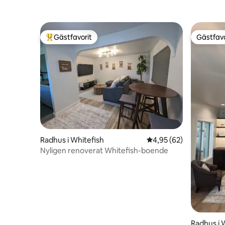
Gästfavorit
Gästfavo
Populär gästfavorit
Gästfavo
Radhus i Whitefish
4,95 av 5 i genomsnit
4,95 (62)
Nyligen renoverat Whitefish-boende
Radhus i 