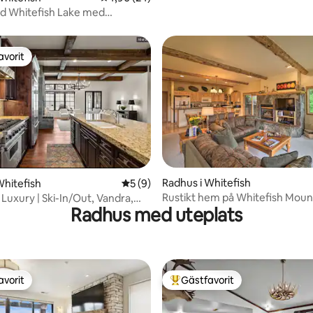
d Whitefish Lake med
gheter som på semesterort
avorit
gästfavorit
tligt betyg, 51 omdömen
Radhus i Whitefish
Whitefish
5 av 5 i genomsnittligt betyg, 9 omdöm
5 (9)
Rustikt hem på Whitefish Mount
 Luxury | Ski-In/Out, Vandra,
Radhus med uteplats
skidbacken!
oppla av
avorit
Gästfavorit
gästfavorit
Populär gästfavorit