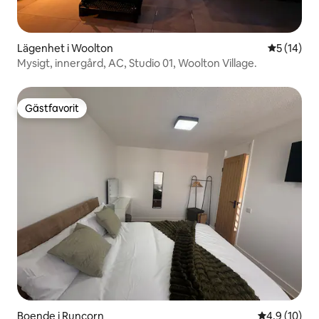
Lägenhet i Woolton
5 av 5 i g
5 (14)
Mysigt, innergård, AC, Studio 01, Woolton Village.
Gästfavorit
Gästfavorit
Boende i Runcorn
4,9 av 5 i g
4,9 (10)