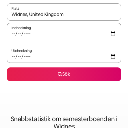
Plats
När resultaten är tillgängliga kan du navigera med upp- och ned
Incheckning
Utcheckning
Sök
Snabbstatistik om semesterboenden i
Widnes