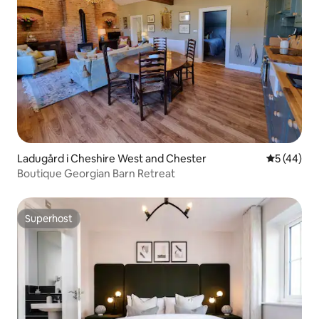
Ladugård i Cheshire West and Chester
5 av 5 i g
5 (44)
Boutique Georgian Barn Retreat
Superhost
Superhost