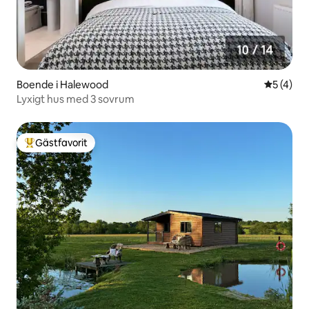
Boende i Halewood
5 av 5 i 
5 (4)
Lyxigt hus med 3 sovrum
Gästfavorit
Populär gästfavorit