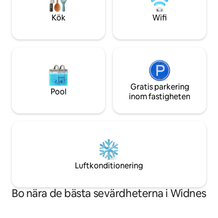
fantastisk privat 
två sovrum och tv
Kök
Wifi
detaljer överallt.
Gratis parkering
Pool
inom fastigheten
Luftkonditionering
Bo nära de bästa sevärdheterna i Widnes