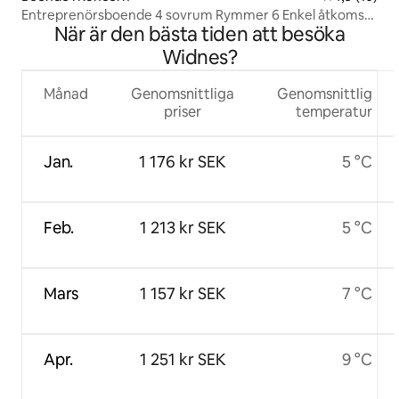
Entreprenörsboende 4 sovrum Rymmer 6 Enkel åtkomst
När är den bästa tiden att besöka
och parkering
Widnes?
Månad
Genomsnittliga
Genomsnittlig
priser
temperatur
Jan.
1 176 kr SEK
5 °C
Feb.
1 213 kr SEK
5 °C
Mars
1 157 kr SEK
7 °C
Apr.
1 251 kr SEK
9 °C