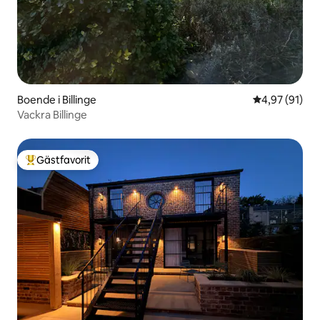
Boende i Billinge
4,97 av 5 i g
4,97 (91)
Vackra Billinge
Gästfavorit
Populär gästfavorit