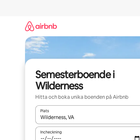
Hoppa
till
innehåll
Semesterboende i
Wilderness
Hitta och boka unika boenden på Airbnb
Plats
När resultaten är tillgängliga kan du navigera me
Incheckning