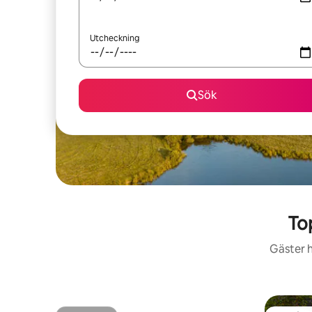
Utcheckning
Sök
To
Gäster h