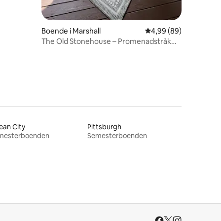
Boende i Marshall
4,99 av 5 i genomsnit
4,99 (89)
The Old Stonehouse – Promenadstråk
och bäck
ean City
Pittsburgh
mesterboenden
Semesterboenden