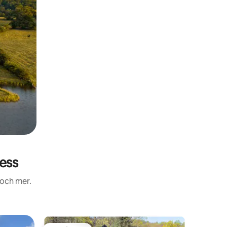
ess
 och mer.
Boende i