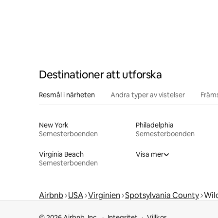
Destinationer att utforska
Resmål i närheten
Andra typer av vistelser
Främs
New York
Philadelphia
Semesterboenden
Semesterboenden
Virginia Beach
Visa mer
Semesterboenden
Airbnb
USA
Virginien
Spotsylvania County
Wil
© 2026 Airbnb, Inc.
Integritet
Villkor