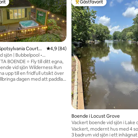
rit
Gästfavorit
rit
Populär gästfavorit
Spotsylvania Courtho
4,9 av 5 i genomsnittligt betyg, 84 omdöm
4,9 (84)
d sjön | Bubbelpool •
ttligt betyg, 4 omdömen
tation för elbil • Paviljong
A BOENDE ⭐ Fly till ditt egna,
oende vid sjön Wilderness Run
a upp till en fridfull utsikt över
illbringa dagen med att paddla
r fiska direkt från bryggan och
 i bubbelpoolen omgiven av
år ner. 🌿 DET HÄR GÖR
TÄLLET SPECIELLT 🌊 Direkt
ill sjön med privat brygga och
 Avskild badtunna 🌳 Paviljong
Boende i Locust Grove
uta av naturen och platt grill för
Vackert boende vid sjön i Lake 
 Utomhusskorsten vid sjön 🔌
Woods, Virginia
Vackert, modernt hus med 4 s
re på plats (perfekt för
3 badrum vid sjön i ett inhägn
 med Tesla och elbil)