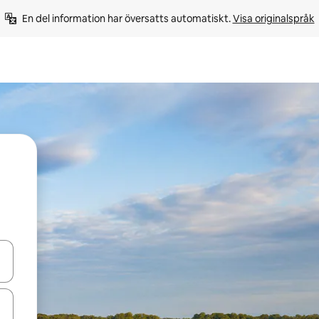
En del information har översatts automatiskt. 
Visa originalspråk
d upp- och nedåtpilarna eller utforska genom att trycka eller svepa.