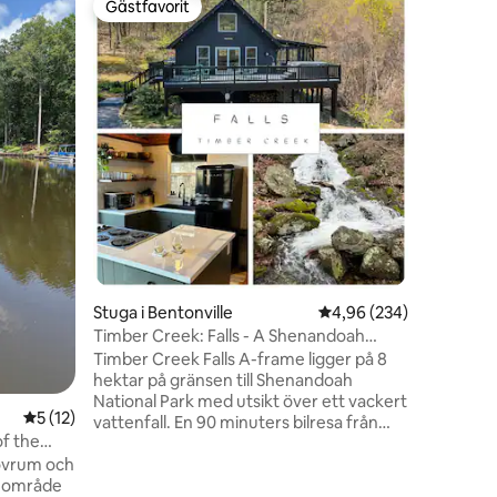
Gästfavorit
Gästf
Gästfavorit
Populär
The Anne
Bilagan v
nytt, sma
badrum h
övervån
och höjde
unik, mod
miljö nära
en
Fredericksburg! King'
inbäddat
och slag
att det är
lokala se
timme ti
Stuga i Bentonville
4,96 av 5 i genomsnitt
4,96 (234)
Shenand
Timber Creek: Falls - A Shenandoah
Cabin
Timber Creek Falls A-frame ligger på 8
hektar på gränsen till Shenandoah
National Park med utsikt över ett vackert
5 av 5 i genomsnittligt betyg, 12 omdömen
5 (12)
vattenfall. En 90 minuters bilresa från
of the
DC, denna stuga kommer att få dig att
ovrum och
koppla av i lugn och ro. En bubbelpool
at område
erbjuder utsikt som sträcker sig 50 miles