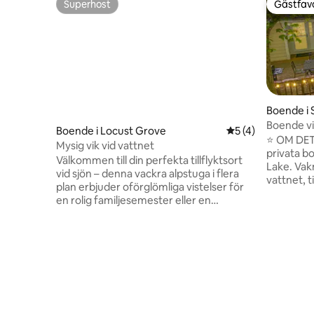
Superhost
Gästfavo
Superhost
Gästfavo
Boende i 
use
Boende vi
Boende i Locust Grove
5 av 5 i genomsni
5 (4)
Laddningss
⭐ OM DETT
Mysig vik vid vattnet
privata b
Välkommen till din perfekta tillflyktsort
Lake. Vakn
vid sjön – denna vackra alpstuga i flera
vattnet, t
plan erbjuder oförglömliga vistelser för
kajak elle
en rolig familjesemester eller en
koppla av
avkopplande tillflyktsort. Det finns
träd när solen g
utrymme att breda ut sig på för större
DET HÄR S
grupper och mysiga hörn som är
tillgång t
tillräckligt intima för en romantisk
kajaker 🛁
vistelse. Med lugn utsikt över sjön kan du
för att nj
njuta av din tid på altanerna och
frukost 
bryggorna, eller utforska närliggande
Elbilladda
vingårdar, natursköna vandringsleder
resenärer