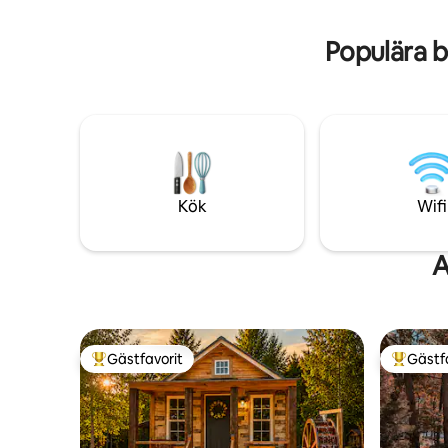
och historiska landmärken. Vi ligger bara
några minuter från populära vingårdar
Populära 
och bryggerier samt en berömd slagfält
från inbördeskriget.
Kök
Wifi
A
Gästfavorit
Gästf
Populär gästfavorit
Populär 