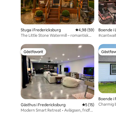
Stuga i Fredericksburg
4,98 av 5 i genomsnit
4,98 (59)
Boende i 
The Little Stone Watermill – romantisk
#cantwait
semester för par
sjön|Fiske
Gästfavorit
Gästfavo
Gästfavorit
Gästfavo
Boende i 
Charmig b
Gästhus i Fredericksburg
5 av 5 i genomsnit
5 (15)
centrala 
Modern Smart Retreat • Avlägsen, fridfull
och tyst