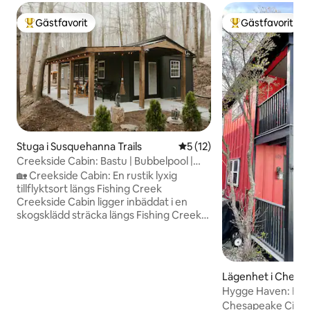
Gästfavorit
Gästfavorit
Populär gästfavorit
Populär gästfavor
Stuga i Susquehanna Trails
5 av 5 i genomsnittligt be
5 (12)
Creekside Cabin: Bastu | Bubbelpool |
Eldstad | Mysig
🏡 Creekside Cabin: En rustik lyxig
tillflyktsort längs Fishing Creek
Creekside Cabin ligger inbäddat i en
skogsklädd sträcka längs Fishing Creek
och är den sortens ställe som får din puls
att sjunka i samma ögonblick du
anländer. Denna vackert renoverade
stuga ligger bara 45 minuter från
Lägenhet i Chesap
Lancaster och York och byggdes för par
Hygge Haven: En m
och ensamresenärer som vill ha
stad vid kanalen
Chesapeake City är
charmen i naturen utan att offra