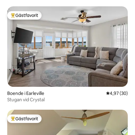
Gästfavorit
Populär gästfavorit
Boende i Earleville
4,97 av 5 i g
4,97 (30)
Stugan vid Crystal
Gästfavorit
Populär gästfavorit