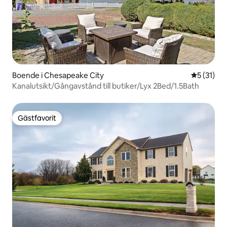
Boende i Chesapeake City
5 av 5 i g
5 (31)
Kanalutsikt/Gångavstånd till butiker/Lyx 2Bed/1.5Bath
Gästfavorit
Gästfavorit