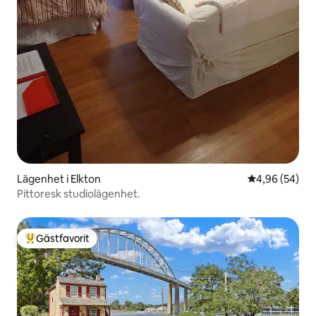
Lägenhet i Elkton
4,96 av 5 i g
4,96 (54)
Pittoresk studiolägenhet.
Gästfavorit
Populär gästfavorit