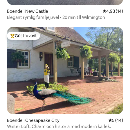
Boende i New Castle
4,93 av 5 i g
4,93 (14)
Elegant rymlig familjejuvel • 20 min till Wilmington
Gästfavorit
Populär gästfavorit
Boende i Chesapeake City
5 av 5 i g
5 (44)
Wister Loft: Charm och historia med modern kärlek.