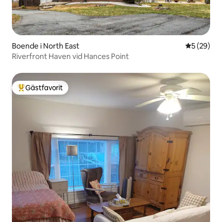
Boende i North East
5 av 5 i g
5 (29)
Riverfront Haven vid Hances Point
Gästfavorit
Populär gästfavorit