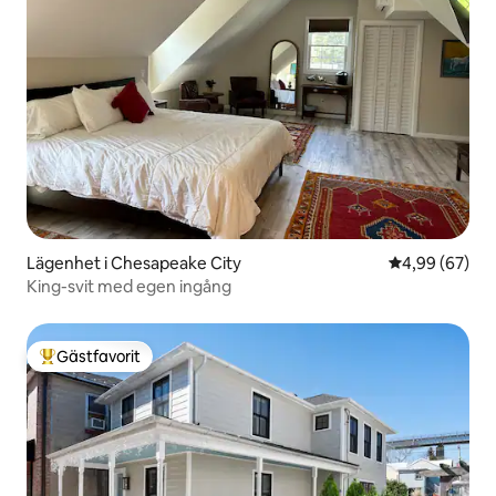
Lägenhet i Chesapeake City
4,99 av 5 i g
4,99 (67)
King-svit med egen ingång
Gästfavorit
Populär gästfavorit