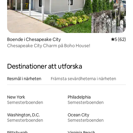
Boende i Chesapeake City
5 av 5 i g
5 (62)
Chesapeake City Charm på Boho House!
Destinationer att utforska
Resmål i närheten
Främsta sevärdheterna i närheten
New York
Philadelphia
Semesterboenden
Semesterboenden
Washington, D.C.
Ocean City
Semesterboenden
Semesterboenden
Pittsburgh
Virginia Beach