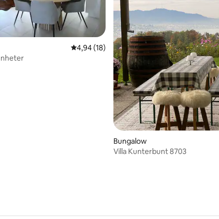
4,94 av 5 i genomsnittligt betyg, 18 omdöm
4,94 (18)
enheter
tligt betyg, 15 omdömen
Bungalow
Villa Kunterbunt 8703