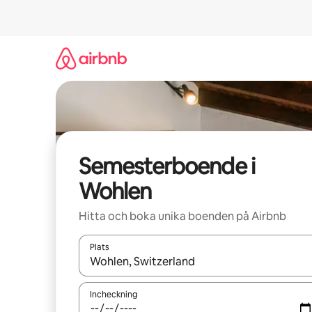
Hoppa
till
innehåll
Semesterboende i
Wohlen
Hitta och boka unika boenden på Airbnb
Plats
När resultaten är tillgängliga kan du navigera me
Incheckning