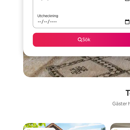
Utcheckning
Sök
T
Gäster h