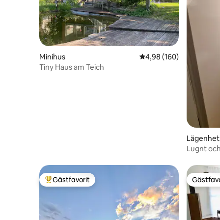
Minihus
4,98 av 5 i genomsnitt
4,98 (160)
Tiny Haus am Teich
Lägenhet
Lugnt och
Gästfavorit
Gästfavo
Populär gästfavorit
Gästfavo