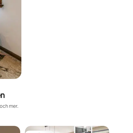
en
 och mer.
Lägenhe