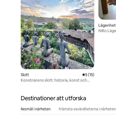
Lägenhet
NiRo Läg
Slott
5 av 5 i genomsnit
5 (15)
Konstnärens slott: historia, konst och
anda
Destinationer att utforska
Resmål i närheten
Främsta sevärdheterna i närheten