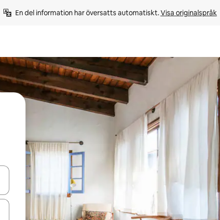
En del information har översatts automatiskt. 
Visa originalspråk
d upp- och nedåtpilarna eller utforska genom att trycka eller svepa.