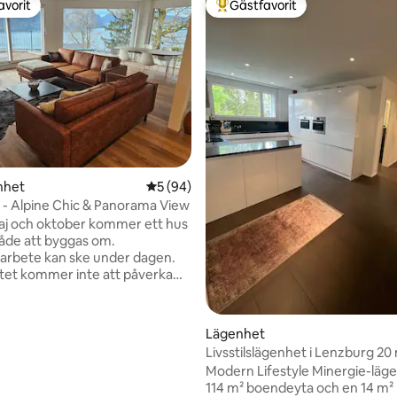
avorit
Gästfavorit
gästfavorit
Populär gästfavorit
tligt betyg, 50 omdömen
nhet
5 av 5 i genomsnittligt betyg, 94 omdöm
5 (94)
de - Alpine Chic & Panorama View
aj och oktober kommer ett hus
råde att byggas om.
arbete kan ske under dagen.
et kommer inte att påverka
avkoppling och
 mysiga alpina chic
lägenhet med en hisnande
Lägenhet
r sjön Luzern. Njut av elegant
Livsstilslägenhet i Lenzburg 20
toppmoderna bekvämligheter
från Zürich
Modern Lifestyle Minergie-lä
vat terrass perfekt för att
114 m² boendeyta och en 14 m²
olnedgångar. Det lugna läget