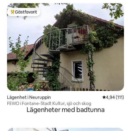
Gästfavorit
Populär gästfavorit
Lägenhet i Neuruppin
4,94 av 5 i g
4,94 (111)
FEWO i Fontane-Stadt Kultur, sjö och skog
Lägenheter med badtunna