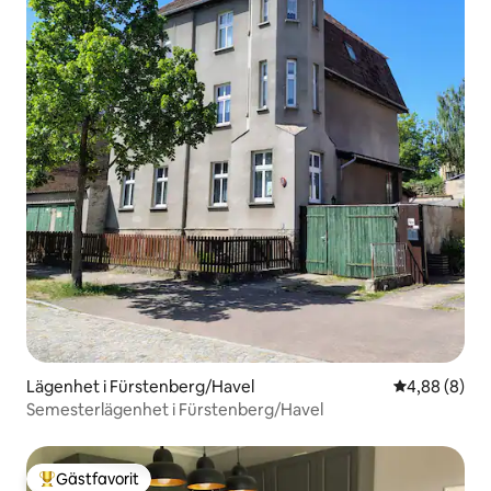
Lägenhet i Fürstenberg/Havel
4,88 av 5 i 
4,88 (8)
Semesterlägenhet i Fürstenberg/Havel
Gästfavorit
Populär gästfavorit