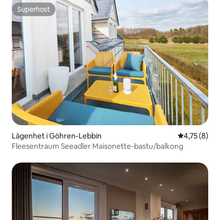
Superhost
Superhost
Lägenhet i Göhren-Lebbin
4,75 av 5 i 
4,75 (8)
Fleesentraum Seeadler Maisonette-bastu/balkong