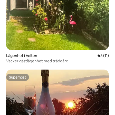
Lägenhet i Velten
5 av 5 i 
5 (11)
Vacker gästlägenhet med trädgård
Superhost
Superhost