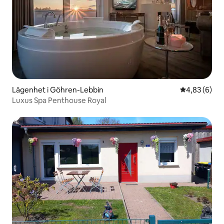
Lägenhet i Göhren-Lebbin
4,83 av 5 i 
4,83 (6)
Luxus Spa Penthouse Royal