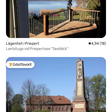
Lägenhet i Priepert
4,94 av 5 i g
4,94 (18)
Lantstuga vid Priepertsee "Seeblick"
Gästfavorit
Populär gästfavorit