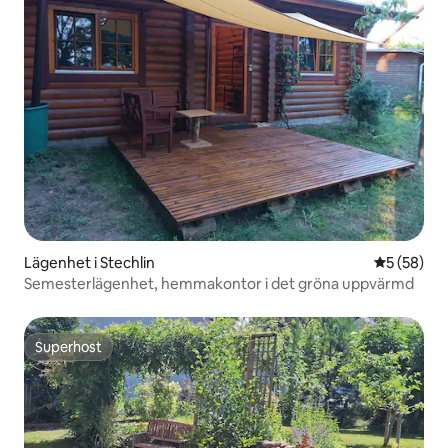
Lägenhet i Stechlin
5 av 5 i g
5 (58)
Semesterlägenhet, hemmakontor i det gröna uppvärmd
Superhost
Superhost