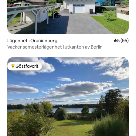
Lägenhet i Oranienburg
5 av 5 i g
5 (56)
Vacker semesterlägenhet i utkanten av Berlin
Gästfavorit
Populär gästfavorit