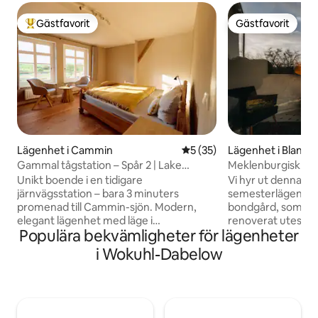
Gästfavorit
Gästfavorit
Populär gästfavorit
Gästfavorit
Lägenhet i Cammin
5 av 5 i genomsnittligt be
5 (35)
Lägenhet i Blanke
Gammal tågstation – Spår 2 | Lake
Meklenburgisk juve
District, natur
Unikt boende i en tidigare
Vi hyr ut denna va
järnvägsstation – bara 3 minuters
semesterlägenhet i
promenad till Cammin-sjön. Modern,
bondgård, som vi k
elegant lägenhet med läge i
renoverat uteslut
Populära bekvämligheter för lägenheter
Mecklenburgische Seenplatte. Sjön är
byggmaterial. Läg
perfekt för bad, och det omgivande
sydost och du kan 
i Wokuhl-Dabelow
området är idealiskt för promenader och
morgonsolen, har a
cykling. Beläget direkt vid järnvägen
laga mat och när 
med 90 minuters RE5-anslutningar till
tända en liten eld 
Berlin/Stralsund, inga höghastighetståg
Mecklenburgs sjöl
och knappt någon godstrafik – behagligt
otroligt många fan