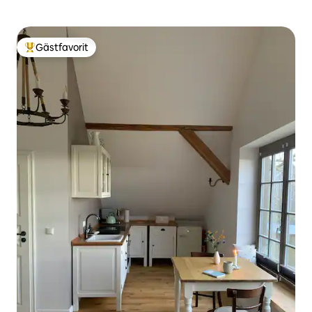
Gästfavorit
Populär gästfavorit