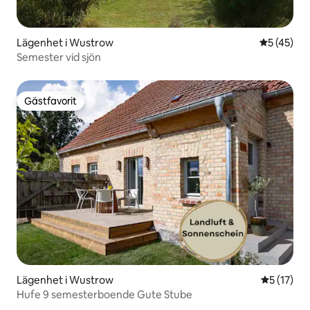
Lägenhet i Wustrow
5 av 5 i g
5 (45)
Semester vid sjön
Gästfavorit
Gästfavorit
Lägenhet i Wustrow
5 av 5 i g
5 (17)
Hufe 9 semesterboende Gute Stube