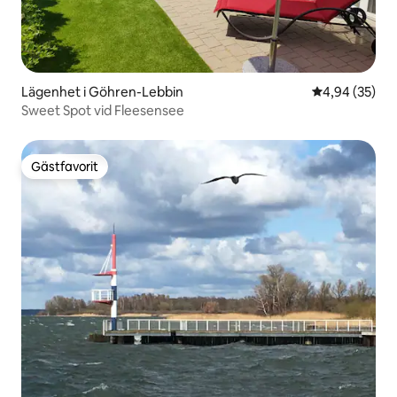
Lägenhet i Göhren-Lebbin
4,94 av 5 i g
4,94 (35)
Sweet Spot vid Fleesensee
Gästfavorit
Gästfavorit