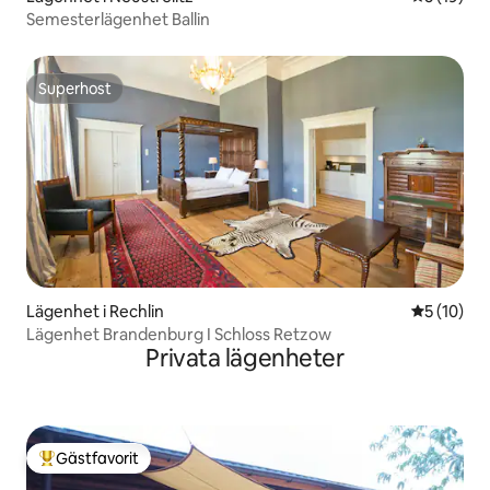
Semesterlägenhet Ballin
Superhost
Superhost
Lägenhet i Rechlin
5 av 5 i g
5 (10)
Lägenhet Brandenburg I Schloss Retzow
Privata lägenheter
Gästfavorit
Populär gästfavorit