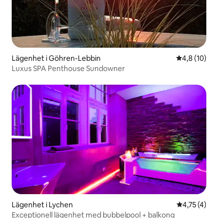
Lägenhet i Göhren-Lebbin
4,8 av 5 i g
4,8 (10)
Luxus SPA Penthouse Sundowner
Lägenhet i Lychen
4,75 av 5 i
4,75 (4)
Exceptionell lägenhet med bubbelpool + balkong