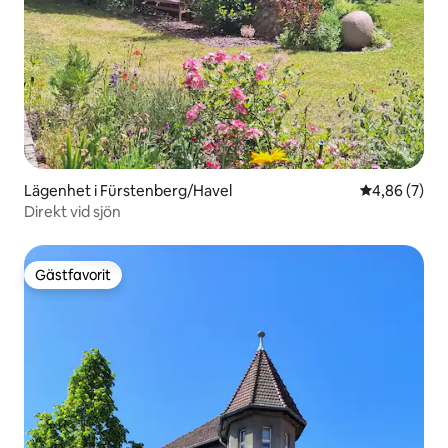
Lägenhet i Fürstenberg/Havel
4,86 av 5 i 
4,86 (7)
Direkt vid sjön
Gästfavorit
Gästfavorit