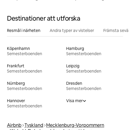
Destinationer att utforska
Resmål i närheten
Andra typer av vistelser
Främsta sevär
Köpenhamn
Hamburg
Semesterboenden
Semesterboenden
Frankfurt
Leipzig
Semesterboenden
Semesterboenden
Nürnberg
Dresden
Semesterboenden
Semesterboenden
Hannover
Visa mer
Semesterboenden
Airbnb
Tyskland
Mecklenburg-Vorpommern