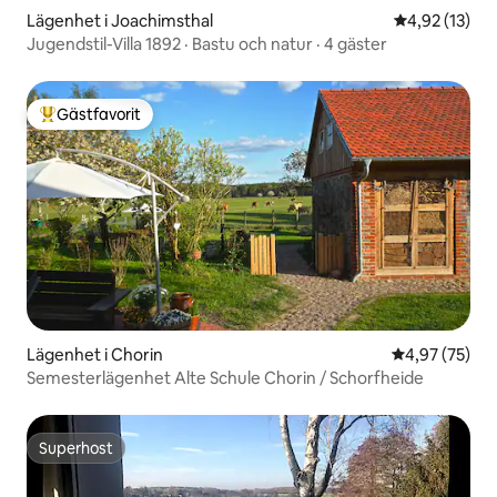
Lägenhet i Joachimsthal
4,92 av 5 i g
4,92 (13)
Jugendstil-Villa 1892 · Bastu och natur · 4 gäster
Gästfavorit
Populär gästfavorit
Lägenhet i Chorin
4,97 av 5 i g
4,97 (75)
Semesterlägenhet Alte Schule Chorin / Schorfheide
Superhost
Superhost