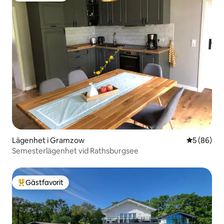
Lägenhet i Gramzow
5 av 5 i g
5 (86)
Semesterlägenhet vid Rathsburgsee
Gästfavorit
Populär gästfavorit