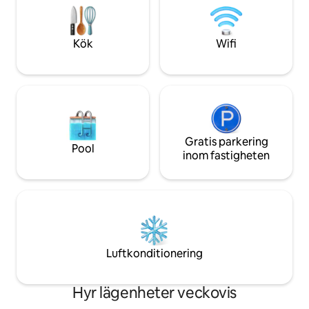
tyst med en speciell charm. Perfekt för
kan cykla och vand
par och de som vill koppla av, idealiskt för
Blankensee/Meckl. 
att varva ner och koppla av.
järnvägsstation.
Kök
Wifi
Gratis parkering
Pool
inom fastigheten
Luftkonditionering
Hyr lägenheter veckovis